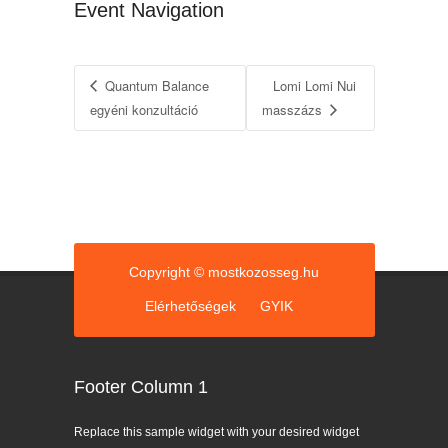
Event Navigation
Quantum Balance
Lomi Lomi Nui
egyéni konzultáció
masszázs
Copyright © mostkozosseg.hu
Elérhetőségek
GYIK
Footer Column 1
Replace this sample widget with your desired widget