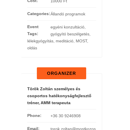
Cost:
10000 Ft
Categories:
Állandó programok
Event
egyéni konzultáció
,
Tags:
gyógyító beszélgetés
,
lélekgyógyítás
,
meditáció
,
MOST
,
oldás
ORGANIZER
Török Zoltán személyes és
csoportos hatékonyságfejlesztő
tréner, AMM terapeuta
Phone:
+36 30 9246908
Email:
torok.zoltan@mostkozos