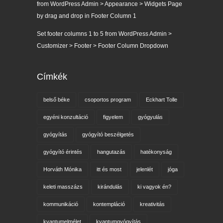
from WordPress Admin > Appearance > Widgets Page
by drag and drop in Footer Column 1
Set footer columns 1 to 5 from WordPress Admin >
Customizer > Footer > Footer Column Dropdown
Címkék
belső béke
csoportos program
Eckhart Tolle
egyéni konzultáció
figyelem
gyógyulás
gyógyítás
gyógyító beszélgetés
gyógyító érintés
hangutazás
hatékonyság
Horváth Mónika
itt és most
jelenlét
jóga
keleti masszázs
kirándulás
ki vagyok én?
kommunikáció
kontempláció
kreativitás
kvantumelmélet
kvantumgyógyítás