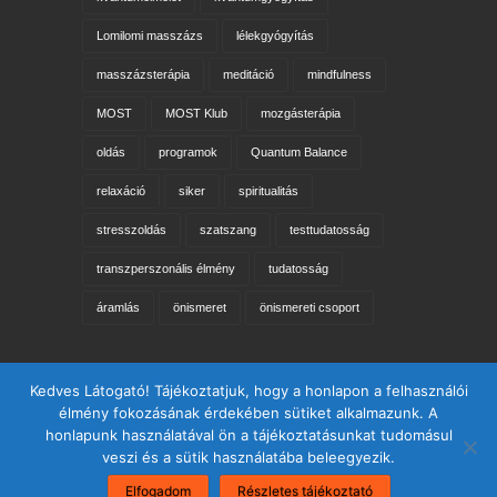
Lomilomi masszázs
lélekgyógyítás
masszázsterápia
meditáció
mindfulness
MOST
MOST Klub
mozgásterápia
oldás
programok
Quantum Balance
relaxáció
siker
spiritualitás
stresszoldás
szatszang
testtudatosság
transzperszonális élmény
tudatosság
áramlás
önismeret
önismereti csoport
Keresés az oldalon
Kedves Látogató! Tájékoztatjuk, hogy a honlapon a felhasználói
élmény fokozásának érdekében sütiket alkalmazunk. A
honlapunk használatával ön a tájékoztatásunkat tudomásul
veszi és a sütik használatába beleegyezik.
Elfogadom
Részletes tájékoztató