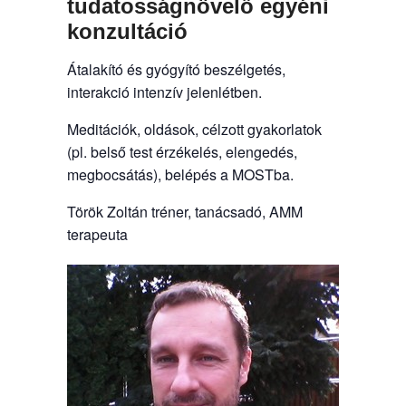
tudatosságnövelő egyéni
konzultáció
Átalakító és gyógyító beszélgetés,
interakció intenzív jelenlétben.
Meditációk, oldások, célzott gyakorlatok
(pl. belső test érzékelés, elengedés,
megbocsátás), belépés a MOSTba.
Török Zoltán tréner, tanácsadó, AMM
terapeuta