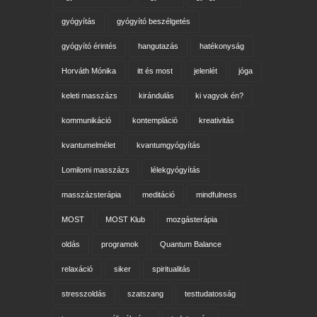
gyógyítás
gyógyító beszélgetés
gyógyító érintés
hangutazás
hatékonyság
Horváth Mónika
itt és most
jelenlét
jóga
keleti masszázs
kirándulás
ki vagyok én?
kommunikáció
kontempláció
kreativitás
kvantumelmélet
kvantumgyógyítás
Lomilomi masszázs
lélekgyógyítás
masszázsterápia
meditáció
mindfulness
MOST
MOST Klub
mozgásterápia
oldás
programok
Quantum Balance
relaxáció
siker
spiritualitás
stresszoldás
szatszang
testtudatosság