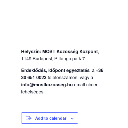
Helyszín:
MOST Közösség Központ
,
1149 Budapest, Pillangó park 7.
Érdeklődés, időpont egyeztetés
a
+36
30 651 0023
telefonszámon, vagy a
info@mostkozosseg.hu
email címen
lehetséges.
Add to calendar