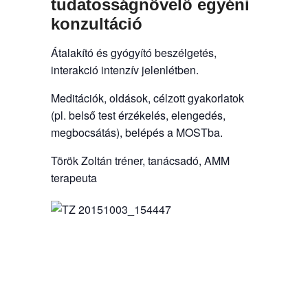
tudatosságnövelő egyéni
konzultáció
Átalakító és gyógyító beszélgetés,
interakció intenzív jelenlétben.
Meditációk, oldások, célzott gyakorlatok
(pl. belső test érzékelés, elengedés,
megbocsátás), belépés a MOSTba.
Török Zoltán tréner, tanácsadó, AMM
terapeuta