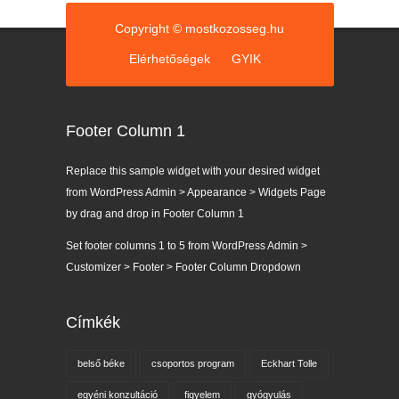
Copyright © mostkozosseg.hu
Elérhetőségek
GYIK
Footer Column 1
Replace this sample widget with your desired widget
from WordPress Admin > Appearance > Widgets Page
by drag and drop in Footer Column 1
Set footer columns 1 to 5 from WordPress Admin >
Customizer > Footer > Footer Column Dropdown
Címkék
belső béke
csoportos program
Eckhart Tolle
egyéni konzultáció
figyelem
gyógyulás