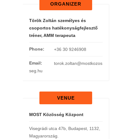
ORGANIZER
Török Zoltán személyes és
csoportos hatékonyságfejlesztő
tréner, AMM terapeuta
Phone:
+36 30 9246908
Email:
torok.zoltan@mostkozos
seg.hu
VENUE
MOST Közösség Központ
Visegrádi utca 47b
,
Budapest
,
1132
,
Magyarország
.