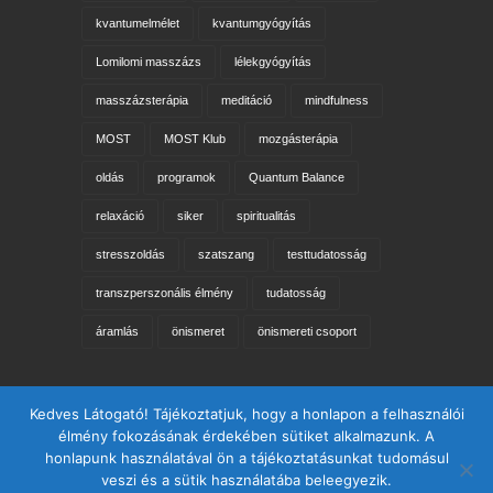
kvantumelmélet
kvantumgyógyítás
Lomilomi masszázs
lélekgyógyítás
masszázsterápia
meditáció
mindfulness
MOST
MOST Klub
mozgásterápia
oldás
programok
Quantum Balance
relaxáció
siker
spiritualitás
stresszoldás
szatszang
testtudatosság
transzperszonális élmény
tudatosság
áramlás
önismeret
önismereti csoport
Keresés az oldalon
Kedves Látogató! Tájékoztatjuk, hogy a honlapon a felhasználói
élmény fokozásának érdekében sütiket alkalmazunk. A
honlapunk használatával ön a tájékoztatásunkat tudomásul
veszi és a sütik használatába beleegyezik.