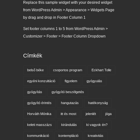
Replace this sample widget with your desired widget
from WordPress Admin > Appearance > Widgets Page
by drag and drop in Footer Column 1
Set footer columns 1 to 5 from WordPress Admin >
Customizer > Footer > Footer Column Dropdown
Címkék
belső béke
csoportos program
Eckhart Tolle
egyéni konzultáció
figyelem
gyógyulás
gyógyítás
gyógyító beszélgetés
gyógyító érintés
hangutazás
hatékonyság
Horváth Mónika
itt és most
jelenlét
jóga
keleti masszázs
kirándulás
ki vagyok én?
kommunikáció
kontempláció
kreativitás