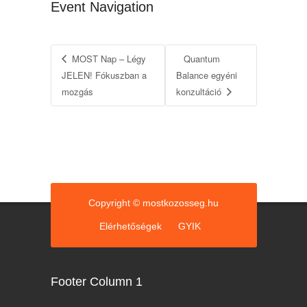
Event Navigation
MOST Nap – Légy
Quantum
JELEN! Fókuszban a
Balance egyéni
mozgás
konzultáció
Copyright © mostkozosseg.hu
Elérhetőségek
GYIK
Footer Column 1