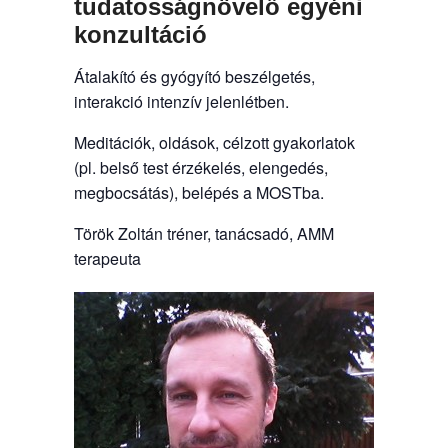
tudatosságnövelő egyéni
konzultáció
Átalakító és gyógyító beszélgetés,
interakció intenzív jelenlétben.
Meditációk, oldások, célzott gyakorlatok
(pl. belső test érzékelés, elengedés,
megbocsátás), belépés a MOSTba.
Török Zoltán tréner, tanácsadó, AMM
terapeuta