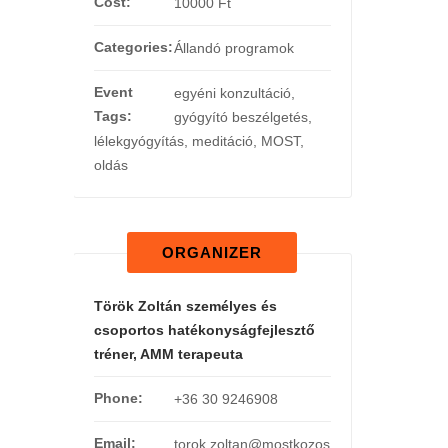
Cost:
10000 Ft
Categories:
Állandó programok
Event
egyéni konzultáció
,
Tags:
gyógyító beszélgetés
,
lélekgyógyítás
,
meditáció
,
MOST
,
oldás
ORGANIZER
Török Zoltán személyes és
csoportos hatékonyságfejlesztő
tréner, AMM terapeuta
Phone:
+36 30 9246908
Email:
torok.zoltan@mostkozos