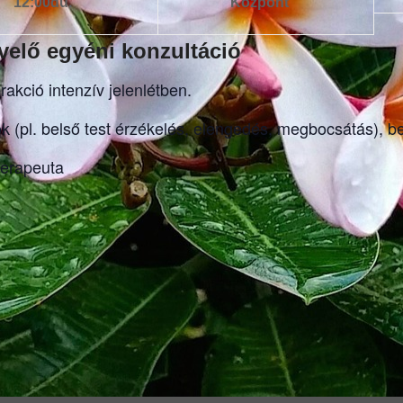
12:00du.
Központ
elő egyéni konzultáció
rakció intenzív jelenlétben.
tok (pl. belső test érzékelés, elengedés, megbocsátás),
terapeuta