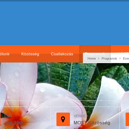
ólunk
Közösség
Csatlakozás
Programok
MOST 
Home
Programok
Eve
END
VENUE
aug 10th -
MOST Közösség