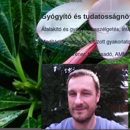
10:00de.
Gyógyító és tudatosságnöv
Átalakító és gyógyító beszélgetés, inte
Meditációk, oldások, célzott gyakorla
Török Zoltán tréner, tanácsadó, AMM 