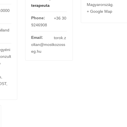
Magyarország
.
terapeuta
10000
+ Google Map
Phone:
+36 30
9246908
Álland
Email:
torok.z
oltan@mostkozoss
egyéni
eg.hu
konzult
ó
s
,
OST
,