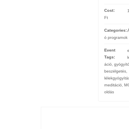
Cost:
Ft
Categories:
ó programok
Event
Tags:
áció
,
gyógyít
beszélgetés
,
lélekgyógyítá
meditáció
,
M
oldás