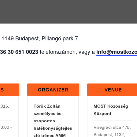
, 1149 Budapest, Pillangó park 7.
telefonszámon, vagy a
36 30 651 0023
info@mostkozo
LS
ORGANIZER
VENUE
2016.
Török Zoltán
MOST Közösség
személyes és
Központ
csoportos
10:00 -
Visegrádi utca 47b
,
hatékonyságfejles
Budapest
,
1132
,
ztő tréner, AMM