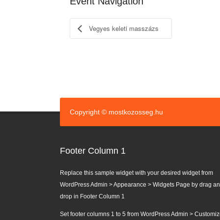
Event Navigation
Vegyes keleti masszázs
Copyright © mostkozosseg.hu
Footer Column 1
Replace this sample widget with your desired widget from
WordPress Admin > Appearance > Widgets Page by drag a
drop in Footer Column 1
Set footer columns 1 to 5 from WordPress Admin > Customiz