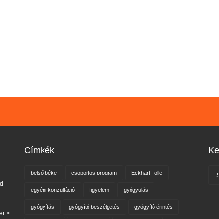
Címkék
Ke
belső béke
csoportos program
Eckhart Tolle
nd
egyéni konzultáció
figyelem
gyógyulás
gyógyítás
gyógyító beszélgetés
gyógyító érintés
er >