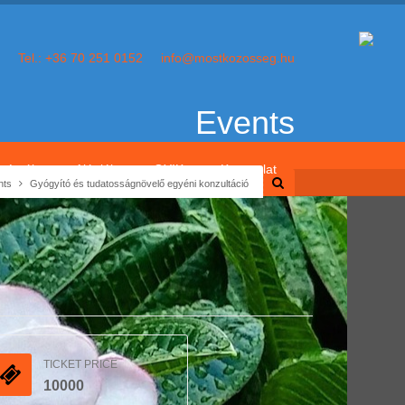
Tel.: +36 70 251 0152
info@mostkozosseg.hu
Events
témák
Ajánlók
GYIK
Kapcsolat
nts
Gyógyító és tudatosságnövelő egyéni konzultáció
TICKET PRICE
10000