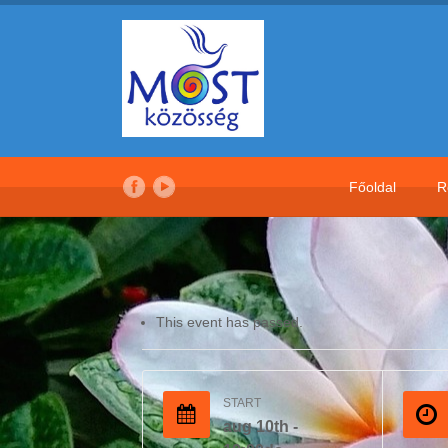
Főoldal
R
This event has passed.
START
aug 10th -