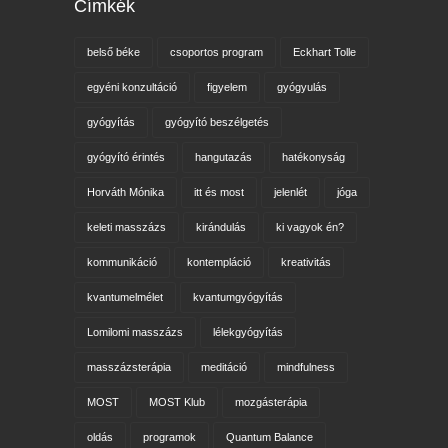
Címkék
belső béke
csoportos program
Eckhart Tolle
egyéni konzultáció
figyelem
gyógyulás
gyógyítás
gyógyító beszélgetés
gyógyító érintés
hangutazás
hatékonyság
Horváth Mónika
itt és most
jelenlét
jóga
keleti masszázs
kirándulás
ki vagyok én?
kommunikáció
kontempláció
kreativitás
kvantumelmélet
kvantumgyógyítás
Lomilomi masszázs
lélekgyógyítás
masszázsterápia
meditáció
mindfulness
MOST
MOST Klub
mozgásterápia
oldás
programok
Quantum Balance