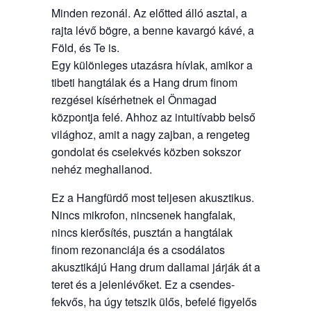
Minden rezonál. Az előtted álló asztal, a
rajta lévő bögre, a benne kavargó kávé, a
Föld, és Te is.
Egy különleges utazásra hívlak, amikor a
tibeti hangtálak és a Hang drum finom
rezgései kísérhetnek el Önmagad
központja felé. Ahhoz az intuitívabb belső
világhoz, amit a nagy zajban, a rengeteg
gondolat és cselekvés közben sokszor
nehéz meghallanod.
Ez a Hangfürdő most teljesen akusztikus.
Nincs mikrofon, nincsenek hangfalak,
nincs kierősítés, pusztán a hangtálak
finom rezonanciája és a csodálatos
akusztikájú Hang drum dallamai járják át a
teret és a jelenlévőket. Ez a csendes-
fekvős, ha úgy tetszik ülős, befelé figyelős