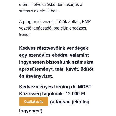
elérni illetve csökkenteni akarják a
stresszt az életükben.
A programot vezeti: Török Zoltán, PMP
vezető tanácsadó, projektmenedzser,
tréner
Kedves résztvevőink vendégek
egy szendvics ebédre, valamint
ingyenesen biztosítunk számukra
aprósüteményt, teát, kávét, üdítőt
és ásványvizet.
Kedvezményes tréning díj MOST
Közösség tagoknak: 12 000 Ft.
(a tagság jelenleg
Csatlakozás
ingyenes!)