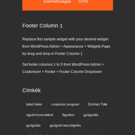
Elérhetőségek
GYIK
Footer Column 1
Replace this sample widget with your desired widget
from WordPress Admin > Appearance > Widgets Page
by drag and drop in Footer Column 1
Set footer columns 1 to 5 from WordPress Admin >
Customizer > Footer > Footer Column Dropdown
Címkék
belső béke
csoportos program
Eckhart Tolle
egyéni konzultáció
figyelem
gyógyulás
gyógyítás
gyógyító beszélgetés