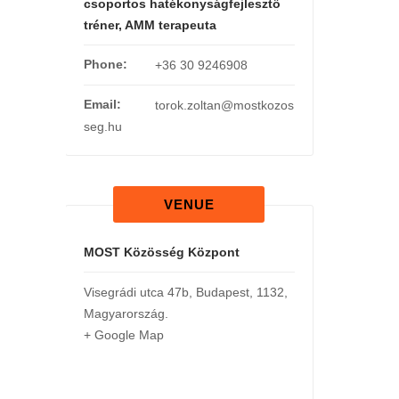
csoportos hatékonyságfejlesztő
tréner, AMM terapeuta
Phone:
+36 30 9246908
Email:
torok.zoltan@mostkozos
seg.hu
VENUE
MOST Közösség Központ
Visegrádi utca 47b
,
Budapest
,
1132
,
Magyarország
.
+ Google Map