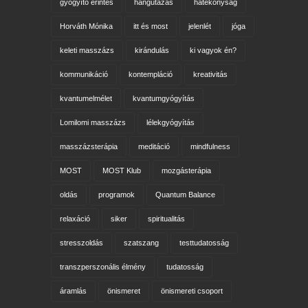
gyógyító érintés
hangutazás
hatékonyság
Horváth Mónika
itt és most
jelenlét
jóga
keleti masszázs
kirándulás
ki vagyok én?
kommunikáció
kontempláció
kreativitás
kvantumelmélet
kvantumgyógyítás
Lomilomi masszázs
lélekgyógyítás
masszázsterápia
meditáció
mindfulness
MOST
MOST Klub
mozgásterápia
oldás
programok
Quantum Balance
relaxáció
siker
spiritualitás
stresszoldás
szatszang
testtudatosság
transzperszonális élmény
tudatosság
áramlás
önismeret
önismereti csoport