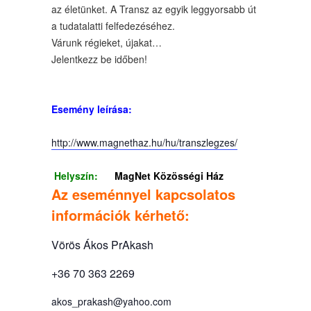
az életünket. A Transz az egyik leggyorsabb út
a tudatalatti felfedezéséhez.
Várunk régieket, újakat…
Jelentkezz be időben!
Esemény leírása:
http://www.magnethaz.hu/hu/transzlegzes/
Helyszín:
MagNet Közösségi Ház
Az eseménnyel kapcsolatos
információk kérhető:
Vörös Ákos PrAkash
+36 70 363 2269
akos_prakash@yahoo.com