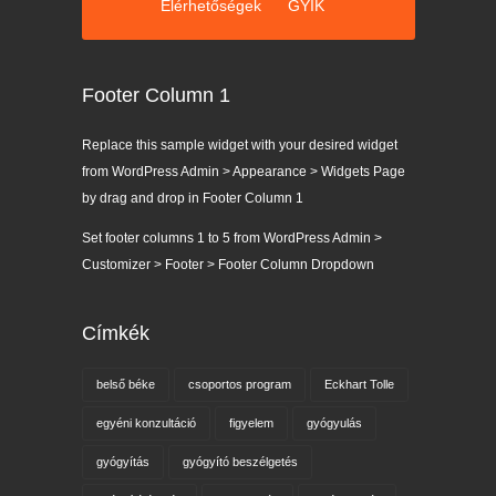
Elérhetőségek
GYIK
Footer Column 1
Replace this sample widget with your desired widget
from WordPress Admin > Appearance > Widgets Page
by drag and drop in Footer Column 1
Set footer columns 1 to 5 from WordPress Admin >
Customizer > Footer > Footer Column Dropdown
Címkék
belső béke
csoportos program
Eckhart Tolle
egyéni konzultáció
figyelem
gyógyulás
gyógyítás
gyógyító beszélgetés