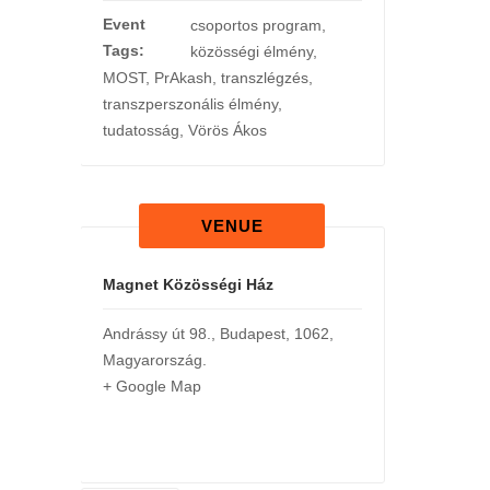
Event
csoportos program
,
Tags:
közösségi élmény
,
MOST
,
PrAkash
,
transzlégzés
,
transzperszonális élmény
,
tudatosság
,
Vörös Ákos
VENUE
Magnet Közösségi Ház
Andrássy út 98.
,
Budapest
,
1062
,
Magyarország
.
+ Google Map