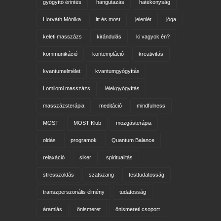
gyógyító érintés
hangutazás
hatékonyság
Horváth Mónika
itt és most
jelenlét
jóga
keleti masszázs
kirándulás
ki vagyok én?
kommunikáció
kontempláció
kreativitás
kvantumelmélet
kvantumgyógyítás
Lomilomi masszázs
lélekgyógyítás
masszázsterápia
meditáció
mindfulness
MOST
MOST Klub
mozgásterápia
oldás
programok
Quantum Balance
relaxáció
siker
spiritualitás
stresszoldás
szatszang
testtudatosság
transzperszonális élmény
tudatosság
áramlás
önismeret
önismereti csoport