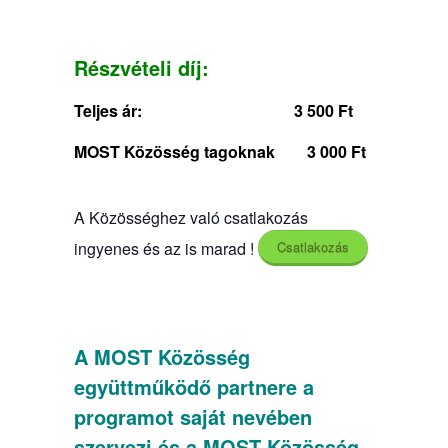
Részvételi díj:
Teljes ár:
3 500 Ft
MOST Közösség tagoknak 3 000 Ft
A Közösséghez való csatlakozás
ingyenes és az is marad !
Csatlakozás
A MOST Közösség
együttműködő partnere a
programot saját nevében
szervezi és a MOST Közösség