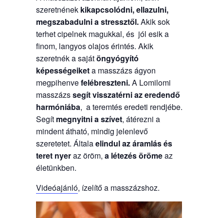
szeretnének
kikapcsolódni, ellazulni,
megszabadulni a stressztől.
Akik sok
terhet cipelnek magukkal, és jól esik a
finom, langyos olajos érintés. Akik
szeretnék a saját
öngyógyító
képességeiket
a masszázs ágyon
megpihenve
felébreszteni.
A Lomilomi
masszázs
segít visszatérni az eredendő
harmóniába
, a teremtés eredeti rendjébe.
Segít
megnyitni a szívet
, átérezni a
mindent átható, mindig jelenlevő
szeretetet. Általa
elindul az áramlás és
teret nyer
az öröm,
a létezés öröme
az
életünkben.
Videóajánló
, ízelítő a masszázshoz.