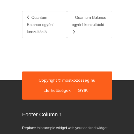
Quantum
Quantum Balance
Balance egyéni
egyéni konzultáció
konzultáció
Copyright © mostkozosseg.hu
Elérhetőségek
GYIK
Footer Column 1
Replace this sample widget with your desired widget