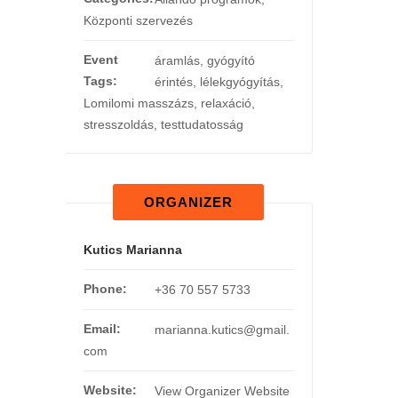
Központi szervezés
Event
áramlás
,
gyógyító
Tags:
érintés
,
lélekgyógyítás
,
Lomilomi masszázs
,
relaxáció
,
stresszoldás
,
testtudatosság
ORGANIZER
Kutics Marianna
Phone:
+36 70 557 5733
Email:
marianna.kutics@gmail.
com
Website:
View Organizer Website