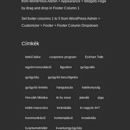
from WordPress Admin > Appearance > Widgets Page
by drag and drop in Footer Column 1
Set footer columns 1 to 5 from WordPress Admin >
Customizer > Footer > Footer Column Dropdown
Címkék
belső béke
csoportos program
Eckhart Tolle
egyéni konzultáció
figyelem
gyógyulás
gyógyítás
gyógyító beszélgetés
gyógyító érintés
hangutazás
hatékonyság
Horváth Mónika
itt és most
jelenlét
jóga
keleti masszázs
kirándulás
ki vagyok én?
kommunikáció
kontempláció
kreativitás
kvantumelmélet
kvantumgyógyítás