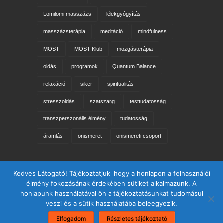
Lomilomi masszázs
lélekgyógyítás
masszázsterápia
meditáció
mindfulness
MOST
MOST Klub
mozgásterápia
oldás
programok
Quantum Balance
relaxáció
siker
spiritualitás
stresszoldás
szatszang
testtudatosság
transzperszonális élmény
tudatosság
áramlás
önismeret
önismereti csoport
Keresés az oldalon
Kedves Látogató! Tájékoztatjuk, hogy a honlapon a felhasználói
élmény fokozásának érdekében sütiket alkalmazunk. A
honlapunk használatával ön a tájékoztatásunkat tudomásul
veszi és a sütik használatába beleegyezik.
Elfogadom
Részletes tájékoztató