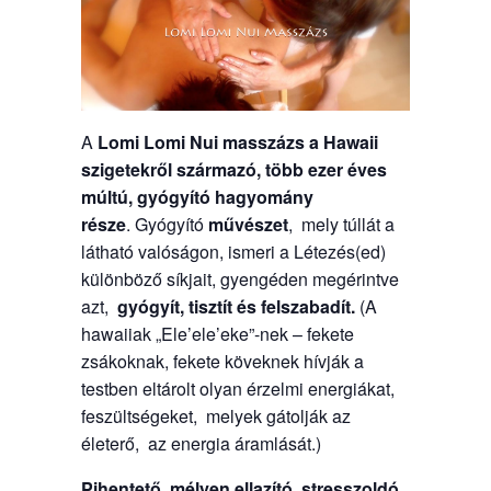
A
Lomi Lomi Nui masszázs a Hawaii
szigetekről származó, több ezer éves
múltú, gyógyító hagyomány
része
. Gyógyító
művészet
, mely túllát a
látható valóságon, ismeri a Létezés(ed)
különböző síkjait, gyengéden megérintve
azt,
gyógyít, tisztít és felszabadít.
(A
hawaiiak „Ele’ele’eke”-nek – fekete
zsákoknak, fekete köveknek hívják a
testben eltárolt olyan érzelmi energiákat,
feszültségeket, melyek gátolják az
életerő, az energia áramlását.)
Pihentető, mélyen ellazító, stresszoldó