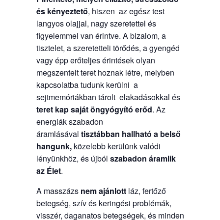
és kényeztető
, hiszen az egész test
langyos olajjal, nagy szeretettel és
figyelemmel van érintve. A bizalom, a
tisztelet, a szeretetteli törődés, a gyengéd
vagy épp erőteljes érintések olyan
megszentelt teret hoznak létre, melyben
kapcsolatba tudunk kerülni a
sejtmemóriákban tárolt elakadásokkal és
teret kap saját öngyógyító erőd
. Az
energiák szabadon
áramlásával
tisztábban hallható a belső
hangunk,
közelebb kerülünk valódi
lényünkhöz, és újból
szabadon áramlik
az Élet
.
A masszázs
nem ajánlott
láz, fertőző
betegség, szív és keringési problémák,
visszér, daganatos betegségek, és minden