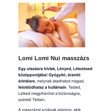
Lomi Lomi Nui masszázs
Egy utazásra hívlak, Lényed, Létezésed
középpontjába!
Gyógyító, áramló
érintésre
, melynek átadhatod magad,
feloldódhatsz a hullámain
. Tested,
Lelked megpihenhet a biztonságos,
szerető Térben.
A masszázst azoknak ajánlom, akik