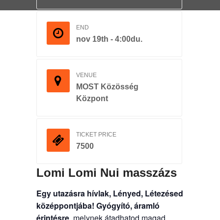
END
nov 19th - 4:00du.
VENUE
MOST Közösség
Központ
TICKET PRICE
7500
Lomi Lomi Nui masszázs
Egy utazásra hívlak, Lényed, Létezésed
középpontjába!
Gyógyító, áramló
érintésre
, melynek átadhatod magad,