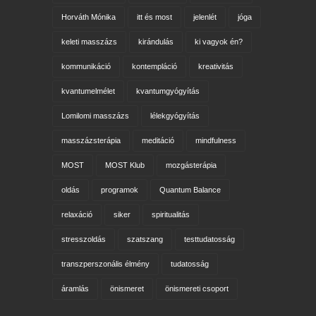
Horváth Mónika
itt és most
jelenlét
jóga
keleti masszázs
kirándulás
ki vagyok én?
kommunikáció
kontempláció
kreativitás
kvantumelmélet
kvantumgyógyítás
Lomilomi masszázs
lélekgyógyítás
masszázsterápia
meditáció
mindfulness
MOST
MOST Klub
mozgásterápia
oldás
programok
Quantum Balance
relaxáció
siker
spiritualitás
stresszoldás
szatszang
testtudatosság
transzperszonális élmény
tudatosság
áramlás
önismeret
önismereti csoport