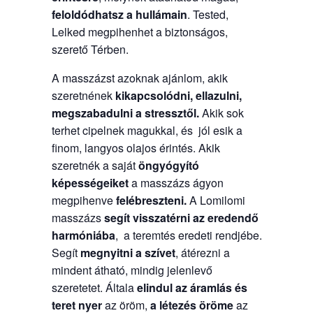
feloldódhatsz a hullámain
. Tested,
Lelked megpihenhet a biztonságos,
szerető Térben.
A masszázst azoknak ajánlom, akik
szeretnének
kikapcsolódni, ellazulni,
megszabadulni a stressztől.
Akik sok
terhet cipelnek magukkal, és jól esik a
finom, langyos olajos érintés. Akik
szeretnék a saját
öngyógyító
képességeiket
a masszázs ágyon
megpihenve
felébreszteni.
A Lomilomi
masszázs
segít visszatérni az eredendő
harmóniába
, a teremtés eredeti rendjébe.
Segít
megnyitni a szívet
, átérezni a
mindent átható, mindig jelenlevő
szeretetet. Általa
elindul az áramlás és
teret nyer
az öröm,
a létezés öröme
az