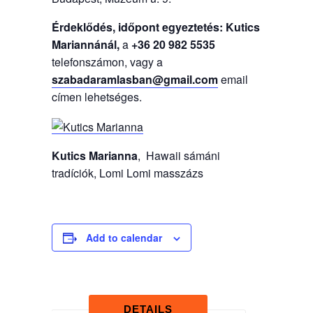
Érdeklődés, időpont egyeztetés: Kutics
Mariannánál,
a
+36 20 982 5535
telefonszámon, vagy a
szabadaramlasban@gmail.com
email
címen lehetséges.
Kutics Marianna
, Hawaii sámáni
tradíciók, Lomi Lomi masszázs
Add to calendar
DETAILS