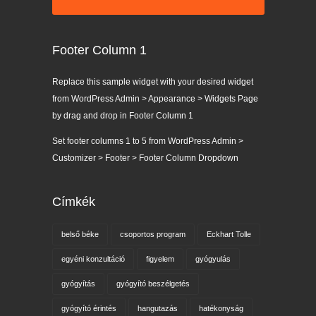
Footer Column 1
Replace this sample widget with your desired widget
from WordPress Admin > Appearance > Widgets Page
by drag and drop in Footer Column 1
Set footer columns 1 to 5 from WordPress Admin >
Customizer > Footer > Footer Column Dropdown
Címkék
belső béke
csoportos program
Eckhart Tolle
egyéni konzultáció
figyelem
gyógyulás
gyógyítás
gyógyító beszélgetés
gyógyító érintés
hangutazás
hatékonyság