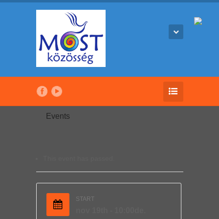
Events
This event has passed.
START
nov 19th - 10:00de.