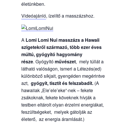
életünkben.
Videóajánló
, ízelítő a masszázshoz.
A
Lomi Lomi Nui masszázs a Hawaii
szigetekről származó, több ezer éves
múltú, gyógyító hagyomány
része
. Gyógyító
művészet
, mely túllát a
látható valóságon, ismeri a Létezés(ed)
különböző síkjait, gyengéden megérintve
azt,
gyógyít, tisztít és felszabadít.
(A
hawaiiak „Ele’ele’eke”-nek – fekete
zsákoknak, fekete köveknek hívják a
testben eltárolt olyan érzelmi energiákat,
feszültségeket, melyek gátolják az
életerő, az energia áramlását.)