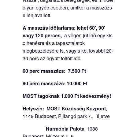
olyan egyéb esetben, amikor a masszázs
ellenjavallott.
A masszás időtartama: lehet 60′, 90′
vagy 120 perces,
a végén jut idő egy kis
pihenésre és a tapasztalatok
megbeszélésére is, vagyis kb. további 20-
30 perc az együtt töltött idő.
60 perc masszázs: 7.500 Ft
90 perc masszázs: 10.000 Ft
MOST tagoknak 1.000 Ft kedvezmény!
Helyszín:
MOST Közösség Központ
,
1149 Budapest, Pillangó park 7., illetve
Harmónia Palota
, 1088
Budapest, Múzeum u. 9.