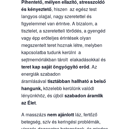
Pihentető, mélyen ellazító, stresszoldó
és kényeztető
, hiszen az egész test
langyos olajjal, nagy szeretettel és
figyelemmel van érintve. A bizalom, a
tisztelet, a szeretetteli törődés, a gyengéd
vagy épp erőteljes érintések olyan
megszentelt teret hoznak létre, melyben
kapcsolatba tudunk kerülni a
sejtmemóriákban tárolt elakadásokkal és
teret kap saját öngyógyító erőd
. Az
energiák szabadon
áramlásával
tisztábban hallható a belső
hangunk,
közelebb kerülünk valódi
lényünkhöz, és újból
szabadon áramlik
az Élet
.
A masszázs
nem ajánlott
láz, fertőző
betegség, szív és keringési problémák,
visszér, daganatos betegségek, és minden