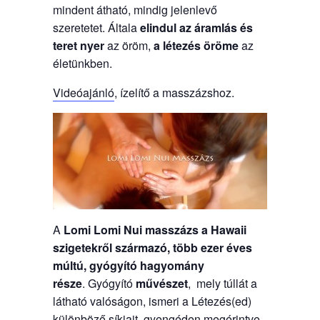
mindent átható, mindig jelenlevő
szeretetet. Általa
elindul az áramlás és
teret nyer
az öröm,
a létezés öröme
az
életünkben.
Videóajánló
, ízelítő a masszázshoz.
A
Lomi Lomi Nui masszázs a Hawaii
szigetekről származó, több ezer éves
múltú, gyógyító hagyomány
része
. Gyógyító
művészet
, mely túllát a
látható valóságon, ismeri a Létezés(ed)
különböző síkjait, gyengéden megérintve