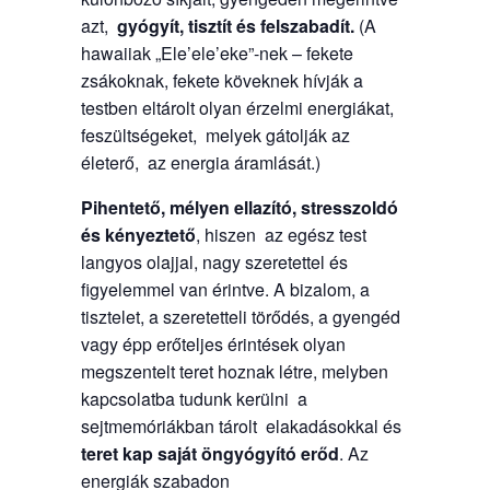
azt,
gyógyít, tisztít és felszabadít.
(A
hawaiiak „Ele’ele’eke”-nek – fekete
zsákoknak, fekete köveknek hívják a
testben eltárolt olyan érzelmi energiákat,
feszültségeket, melyek gátolják az
életerő, az energia áramlását.)
Pihentető, mélyen ellazító, stresszoldó
és kényeztető
, hiszen az egész test
langyos olajjal, nagy szeretettel és
figyelemmel van érintve. A bizalom, a
tisztelet, a szeretetteli törődés, a gyengéd
vagy épp erőteljes érintések olyan
megszentelt teret hoznak létre, melyben
kapcsolatba tudunk kerülni a
sejtmemóriákban tárolt elakadásokkal és
teret kap saját öngyógyító erőd
. Az
energiák szabadon