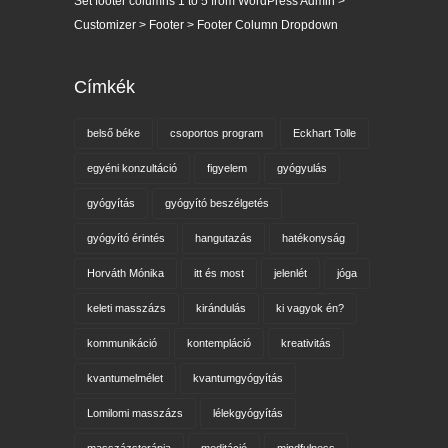
Set footer columns 1 to 5 from WordPress Admin >
Customizer > Footer > Footer Column Dropdown
Címkék
belső béke
csoportos program
Eckhart Tolle
egyéni konzultáció
figyelem
gyógyulás
gyógyítás
gyógyító beszélgetés
gyógyító érintés
hangutazás
hatékonyság
Horváth Mónika
itt és most
jelenlét
jóga
keleti masszázs
kirándulás
ki vagyok én?
kommunikáció
kontempláció
kreativitás
kvantumelmélet
kvantumgyógyítás
Lomilomi masszázs
lélekgyógyítás
masszázsterápia
meditáció
mindfulness