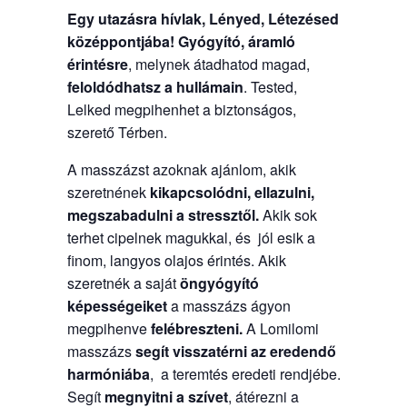
Egy utazásra hívlak, Lényed, Létezésed
középpontjába!
Gyógyító, áramló
érintésre
, melynek átadhatod magad,
feloldódhatsz a hullámain
. Tested,
Lelked megpihenhet a biztonságos,
szerető Térben.
A masszázst azoknak ajánlom, akik
szeretnének
kikapcsolódni, ellazulni,
megszabadulni a stressztől.
Akik sok
terhet cipelnek magukkal, és jól esik a
finom, langyos olajos érintés. Akik
szeretnék a saját
öngyógyító
képességeiket
a masszázs ágyon
megpihenve
felébreszteni.
A Lomilomi
masszázs
segít visszatérni az eredendő
harmóniába
, a teremtés eredeti rendjébe.
Segít
megnyitni a szívet
, átérezni a