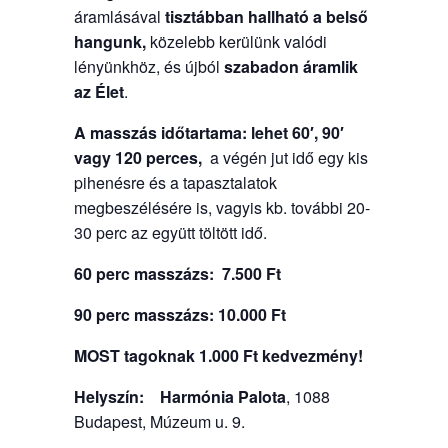
áramlásával
tisztábban hallható a belső
hangunk,
közelebb kerülünk valódi
lényünkhöz, és újból
szabadon áramlik
az Élet
.
A masszás időtartama: lehet 60′, 90′
vagy 120 perces,
a végén jut idő egy kis
pihenésre és a tapasztalatok
megbeszélésére is, vagyis kb. további 20-
30 perc az együtt töltött idő.
60 perc masszázs: 7.500 Ft
90 perc masszázs: 10.000 Ft
MOST tagoknak 1.000 Ft kedvezmény!
Helyszín:
Harmónia Palota
, 1088
Budapest, Múzeum u. 9.