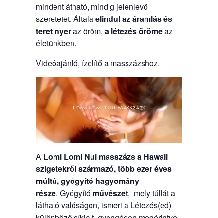
mindent átható, mindig jelenlevő
szeretetet. Általa
elindul az áramlás és
teret nyer
az öröm,
a létezés öröme
az
életünkben.
Videóajánló
, ízelítő a masszázshoz.
A
Lomi Lomi Nui masszázs a Hawaii
szigetekről származó, több ezer éves
múltú, gyógyító hagyomány
része
. Gyógyító
művészet
, mely túllát a
látható valóságon, ismeri a Létezés(ed)
különböző síkjait, gyengéden megérintve