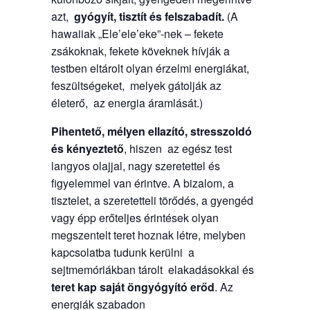
azt,
gyógyít, tisztít és felszabadít.
(A
hawaiiak „Ele’ele’eke”-nek – fekete
zsákoknak, fekete köveknek hívják a
testben eltárolt olyan érzelmi energiákat,
feszültségeket, melyek gátolják az
életerő, az energia áramlását.)
Pihentető, mélyen ellazító, stresszoldó
és kényeztető
, hiszen az egész test
langyos olajjal, nagy szeretettel és
figyelemmel van érintve. A bizalom, a
tisztelet, a szeretetteli törődés, a gyengéd
vagy épp erőteljes érintések olyan
megszentelt teret hoznak létre, melyben
kapcsolatba tudunk kerülni a
sejtmemóriákban tárolt elakadásokkal és
teret kap saját öngyógyító erőd
. Az
energiák szabadon