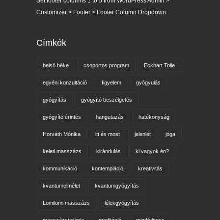
Set footer columns 1 to 5 from WordPress Admin >
Customizer > Footer > Footer Column Dropdown
Címkék
belső béke
csoportos program
Eckhart Tolle
egyéni konzultáció
figyelem
gyógyulás
gyógyítás
gyógyító beszélgetés
gyógyító érintés
hangutazás
hatékonyság
Horváth Mónika
itt és most
jelenlét
jóga
keleti masszázs
kirándulás
ki vagyok én?
kommunikáció
kontempláció
kreativitás
kvantumelmélet
kvantumgyógyítás
Lomilomi masszázs
lélekgyógyítás
masszázsterápia
meditáció
mindfulness