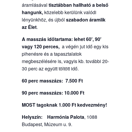
áramlásával
tisztábban hallható a belső
hangunk,
közelebb kerülünk valódi
lényünkhöz, és újból
szabadon áramlik
az Élet
.
A masszás időtartama: lehet 60′, 90′
vagy 120 perces,
a végén jut idő egy kis
pihenésre és a tapasztalatok
megbeszélésére is, vagyis kb. további 20-
30 perc az együtt töltött idő.
60 perc masszázs: 7.500 Ft
90 perc masszázs: 10.000 Ft
MOST tagoknak 1.000 Ft kedvezmény!
Helyszín:
Harmónia Palota
, 1088
Budapest, Múzeum u. 9.