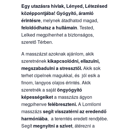
Egy utazásra hívlak, Lényed, Létezésed
középpontjába!
Gyógyító, áramló
érintésre
, melynek átadhatod magad,
feloldódhatsz a hullámain
. Tested,
Lelked megpihenhet a biztonságos,
szerető Térben.
A masszázst azoknak ajánlom, akik
szeretnének
kikapcsolódni, ellazulni,
megszabadulni a stressztől.
Akik sok
terhet cipelnek magukkal, és jól esik a
finom, langyos olajos érintés. Akik
szeretnék a saját
öngyógyító
képességeiket
a masszázs ágyon
megpihenve
felébreszteni.
A Lomilomi
masszázs
segít visszatérni az eredendő
harmóniába
, a teremtés eredeti rendjébe.
Segít
megnyitni a szívet
, átérezni a