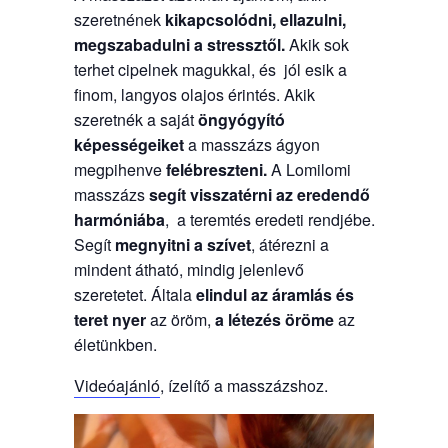
szeretnének
kikapcsolódni, ellazulni,
megszabadulni a stressztől.
Akik sok
terhet cipelnek magukkal, és jól esik a
finom, langyos olajos érintés. Akik
szeretnék a saját
öngyógyító
képességeiket
a masszázs ágyon
megpihenve
felébreszteni.
A Lomilomi
masszázs
segít visszatérni az eredendő
harmóniába
, a teremtés eredeti rendjébe.
Segít
megnyitni a szívet
, átérezni a
mindent átható, mindig jelenlevő
szeretetet. Általa
elindul az áramlás és
teret nyer
az öröm,
a létezés öröme
az
életünkben.
Videóajánló
, ízelítő a masszázshoz.