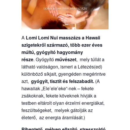
A
Lomi Lomi Nui masszázs a Hawaii
szigetekről származó, több ezer éves
múltú, gyógyító hagyomány
része
. Gyógyító
művészet
, mely túllát a
látható valóságon, ismeri a Létezés(ed)
különböző síkjait, gyengéden megérintve
azt,
gyógyít, tisztít és felszabadít.
(A
hawaiiak „Ele’ele’eke”-nek – fekete
zsákoknak, fekete köveknek hívják a
testben eltárolt olyan érzelmi energiákat,
feszültségeket, melyek gátolják az
életerő, az energia áramlását.)
Pihentető, mélyen ellazító, stresszoldó