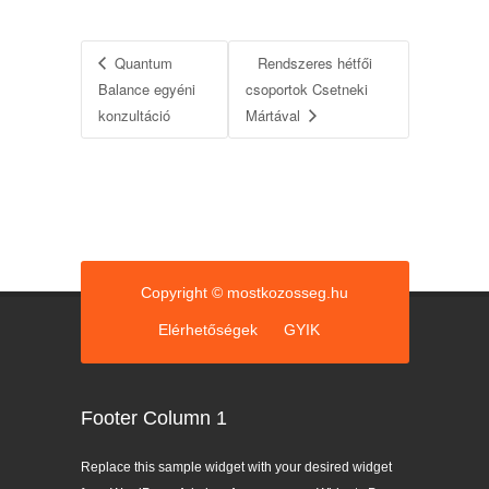
Quantum
Rendszeres hétfői
Balance egyéni
csoportok Csetneki
konzultáció
Mártával
Copyright © mostkozosseg.hu
Elérhetőségek
GYIK
Footer Column 1
Replace this sample widget with your desired widget