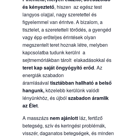
és kényeztető
, hiszen az egész test
langyos olajjal, nagy szeretettel és
figyelemmel van érintve. A bizalom, a
tisztelet, a szeretetteli törődés, a gyengéd
vagy épp erőteljes érintések olyan
megszentelt teret hoznak létre, melyben
kapcsolatba tudunk kerülni a
sejtmemóriákban tárolt elakadásokkal és
teret kap saját öngyógyító erőd
. Az
energiák szabadon
áramlásával
tisztábban hallható a belső
hangunk,
közelebb kerülünk valódi
lényünkhöz, és újból
szabadon áramlik
az Élet
.
A masszázs
nem ajánlott
láz, fertőző
betegség, szív és keringési problémák,
visszér, daganatos betegségek, és minden