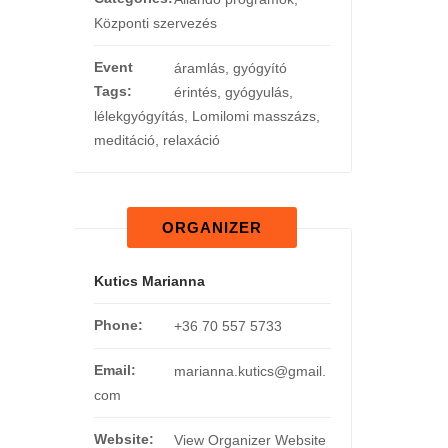
Központi szervezés
Event
áramlás
,
gyógyító
Tags:
érintés
,
gyógyulás
,
lélekgyógyítás
,
Lomilomi masszázs
,
meditáció
,
relaxáció
ORGANIZER
Kutics Marianna
Phone:
+36 70 557 5733
Email:
marianna.kutics@gmail.
com
Website:
View Organizer Website