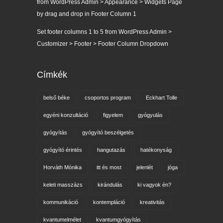
from WordPress Admin > Appearance > Widgets Page
by drag and drop in Footer Column 1
Set footer columns 1 to 5 from WordPress Admin >
Customizer > Footer > Footer Column Dropdown
Címkék
belső béke
csoportos program
Eckhart Tolle
egyéni konzultáció
figyelem
gyógyulás
gyógyítás
gyógyító beszélgetés
gyógyító érintés
hangutazás
hatékonyság
Horváth Mónika
itt és most
jelenlét
jóga
keleti masszázs
kirándulás
ki vagyok én?
kommunikáció
kontempláció
kreativitás
kvantumelmélet
kvantumgyógyítás