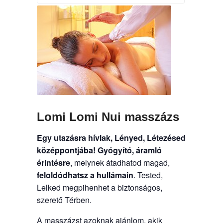
Lomi Lomi Nui masszázs
Egy utazásra hívlak, Lényed, Létezésed
középpontjába!
Gyógyító, áramló
érintésre
, melynek átadhatod magad,
feloldódhatsz a hullámain
. Tested,
Lelked megpihenhet a biztonságos,
szerető Térben.
A masszázst azoknak ajánlom, akik