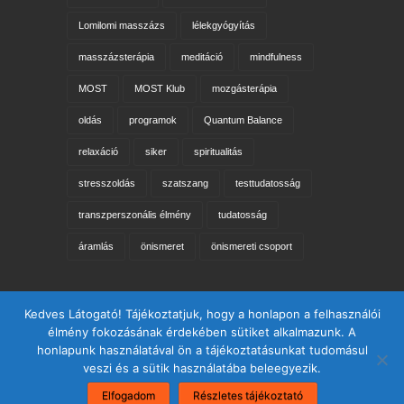
Lomilomi masszázs
lélekgyógyítás
masszázsterápia
meditáció
mindfulness
MOST
MOST Klub
mozgásterápia
oldás
programok
Quantum Balance
relaxáció
siker
spiritualitás
stresszoldás
szatszang
testtudatosság
transzperszonális élmény
tudatosság
áramlás
önismeret
önismereti csoport
Keresés az oldalon
Kedves Látogató! Tájékoztatjuk, hogy a honlapon a felhasználói
élmény fokozásának érdekében sütiket alkalmazunk. A
honlapunk használatával ön a tájékoztatásunkat tudomásul
veszi és a sütik használatába beleegyezik.
Elfogadom
Részletes tájékoztató