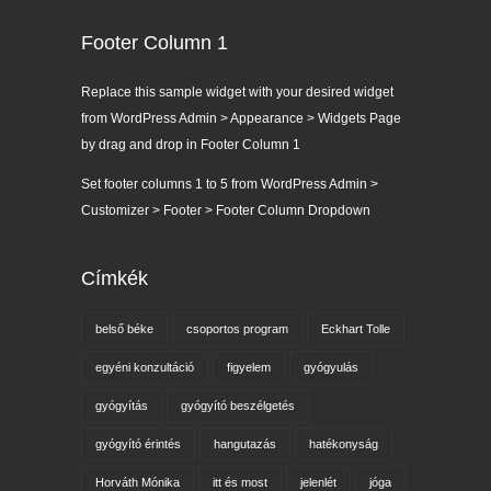
Footer Column 1
Replace this sample widget with your desired widget
from WordPress Admin > Appearance > Widgets Page
by drag and drop in Footer Column 1
Set footer columns 1 to 5 from WordPress Admin >
Customizer > Footer > Footer Column Dropdown
Címkék
belső béke
csoportos program
Eckhart Tolle
egyéni konzultáció
figyelem
gyógyulás
gyógyítás
gyógyító beszélgetés
gyógyító érintés
hangutazás
hatékonyság
Horváth Mónika
itt és most
jelenlét
jóga