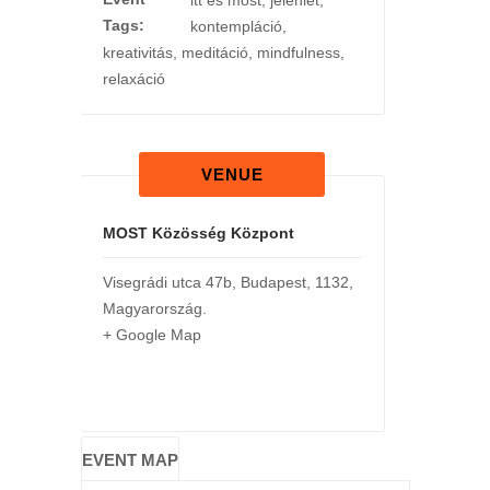
itt és most
,
jelenlét
,
Tags:
kontempláció
,
kreativitás
,
meditáció
,
mindfulness
,
relaxáció
VENUE
MOST Közösség Központ
Visegrádi utca 47b
,
Budapest
,
1132
,
Magyarország
.
+ Google Map
EVENT MAP