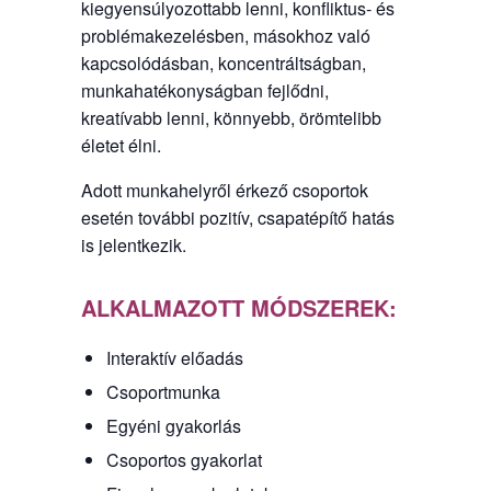
kiegyensúlyozottabb lenni, konfliktus- és
problémakezelésben, másokhoz való
kapcsolódásban, koncentráltságban,
munkahatékonyságban fejlődni,
kreatívabb lenni, könnyebb, örömtelibb
életet élni.
Adott munkahelyről érkező csoportok
esetén további pozitív, csapatépítő hatás
is jelentkezik.
ALKALMAZOTT MÓDSZEREK:
Interaktív előadás
Csoportmunka
Egyéni gyakorlás
Csoportos gyakorlat