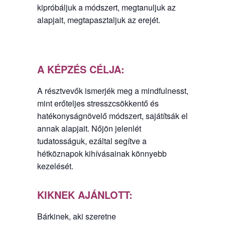
kipróbáljuk a módszert, megtanuljuk az
alapjait, megtapasztaljuk az erejét.
A KÉPZÉS CÉLJA:
A résztvevők ismerjék meg a mindfulnesst,
mint erőteljes stresszcsökkentő és
hatékonyságnövelő módszert, sajátítsák el
annak alapjait. Nőjön jelenlét
tudatosságuk, ezáltal segítve a
hétköznapok kihívásainak könnyebb
kezelését.
KIKNEK AJÁNLOTT:
Bárkinek, aki szeretne