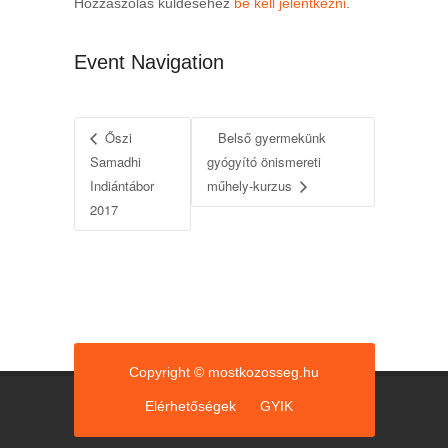
Hozzászólás küldéséhez
be kell jelentkezni
.
Event Navigation
Őszi
Belső gyermekünk
Samadhi
gyógyító önismereti
Indiántábor
műhely-kurzus
2017
Copyright © mostkozosseg.hu
Elérhetőségek
GYIK