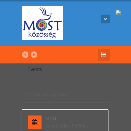
Events
This event has passed.
START
szept 16th - 9:00de.