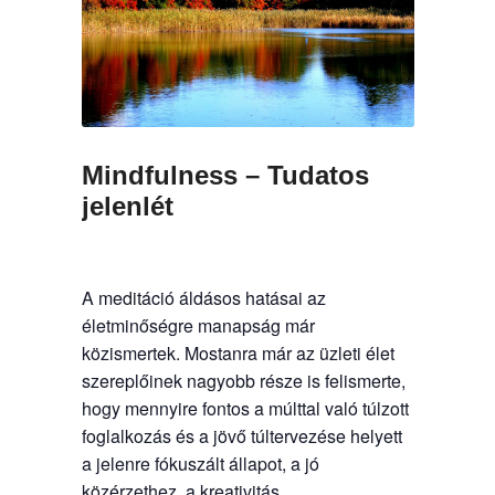
Mindfulness – Tudatos
jelenlét
A meditáció áldásos hatásai az
életminőségre manapság már
közismertek. Mostanra már az üzleti élet
szereplőinek nagyobb része is felismerte,
hogy mennyire fontos a múlttal való túlzott
foglalkozás és a jövő túltervezése helyett
a jelenre fókuszált állapot, a jó
közérzethez, a kreativitás