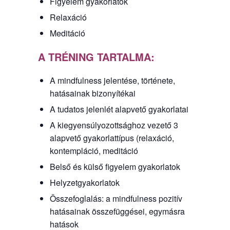
Figyelem gyakorlatok
Relaxáció
Meditáció
A TRÉNING TARTALMA:
A mindfulness jelentése, története,
hatásainak bizonyítékai
A tudatos jelenlét alapvető gyakorlatai
A kiegyensúlyozottsághoz vezető 3
alapvető gyakorlattípus (relaxáció,
kontempláció, meditáció
Belső és külső figyelem gyakorlatok
Helyzetgyakorlatok
Összefoglalás: a mindfulness pozitív
hatásainak összefüggései, egymásra
hatások