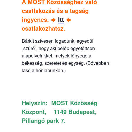
A MOST Közösséghez való
csatlakozás és a tagság
ingyenes. ⇒
Itt
⇐
csatlakozhatsz.
Bárkit szívesen fogadunk, egyedüli
„szűrő”, hogy aki belép egyetértsen
alapelveinkkel, melyek lényege a
békesség, szeretet és egység. (Bővebben
lásd a honlapunkon.)
Helyszín:
MOST Közösség
Központ, 1149 Budapest,
Pillangó park 7.