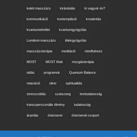
keleti masszázs
kirándulás
ki vagyok én?
kommunikáció
kontempláció
kreativitás
kvantumelmélet
kvantumgyógyítás
Lomilomi masszázs
lélekgyógyítás
masszázsterápia
meditáció
mindfulness
MOST
MOST Klub
mozgásterápia
oldás
programok
Quantum Balance
relaxáció
siker
spiritualitás
stresszoldás
szatszang
testtudatosság
transzperszonális élmény
tudatosság
áramlás
önismeret
önismereti csoport
Keresés az oldalon