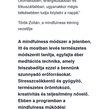
Örömtelibben, energikusabban és
fókuszáltabban, ugyanakkor mégis
békésebben tudja folytatni a napját.”
Török Zoltán, a mindfulness tréning
vezetője
A mindfulness módszer a jelenben,
itt és mostban levés természetes
módszerét tanítja, egyfajta éber
meditációs technika, amely
felszabadítja ezzel a bennünk
szunnyadó erőforrásokat.
Stresszcsökkentő és gyógyító,
természetes örömfokozó,
kreativitás és teljesítmény növelő.
Ebben a programban a
mindfulness működési