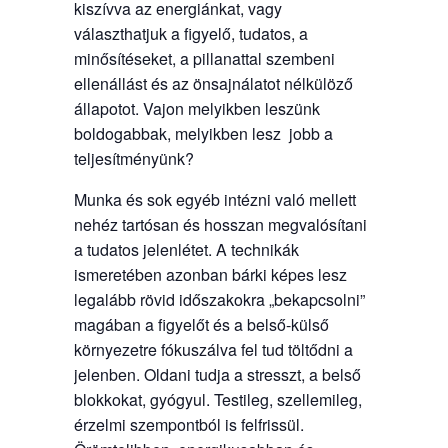
kiszívva az energiánkat, vagy
választhatjuk a figyelő, tudatos, a
minősítéseket, a pillanattal szembeni
ellenállást és az önsajnálatot nélkülöző
állapotot. Vajon melyikben leszünk
boldogabbak, melyikben lesz jobb a
teljesítményünk?
Munka és sok egyéb intézni való mellett
nehéz tartósan és hosszan megvalósítani
a tudatos jelenlétet. A technikák
ismeretében azonban bárki képes lesz
legalább rövid időszakokra „bekapcsolni”
magában a figyelőt és a belső-külső
környezetre fókuszálva fel tud töltődni a
jelenben. Oldani tudja a stresszt, a belső
blokkokat, gyógyul. Testileg, szellemileg,
érzelmi szempontból is felfrissül.