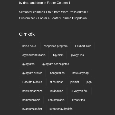
by drag and drop in Footer Column 1
Set footer columns 1 to 5 from WordPress Admin >
Customizer > Footer > Footer Column Dropdown
Címkék
belső béke
csoportos program
Eckhart Tolle
egyéni konzultáció
figyelem
gyógyulás
gyógyítás
gyógyító beszélgetés
gyógyító érintés
hangutazás
hatékonyság
Horváth Mónika
itt és most
jelenlét
jóga
keleti masszázs
kirándulás
ki vagyok én?
kommunikáció
kontempláció
kreativitás
kvantumelmélet
kvantumgyógyítás