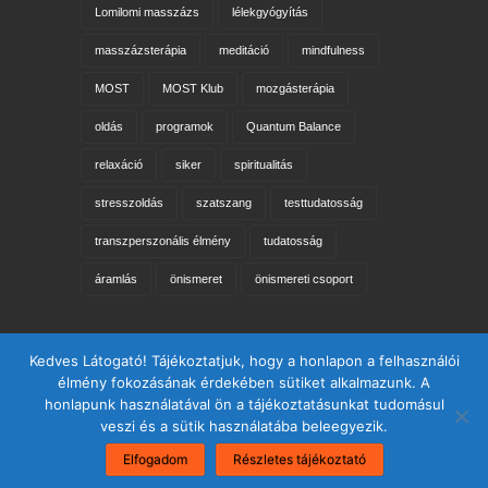
Lomilomi masszázs
lélekgyógyítás
masszázsterápia
meditáció
mindfulness
MOST
MOST Klub
mozgásterápia
oldás
programok
Quantum Balance
relaxáció
siker
spiritualitás
stresszoldás
szatszang
testtudatosság
transzperszonális élmény
tudatosság
áramlás
önismeret
önismereti csoport
Keresés az oldalon
Kedves Látogató! Tájékoztatjuk, hogy a honlapon a felhasználói
élmény fokozásának érdekében sütiket alkalmazunk. A
honlapunk használatával ön a tájékoztatásunkat tudomásul
veszi és a sütik használatába beleegyezik.
Elfogadom
Részletes tájékoztató