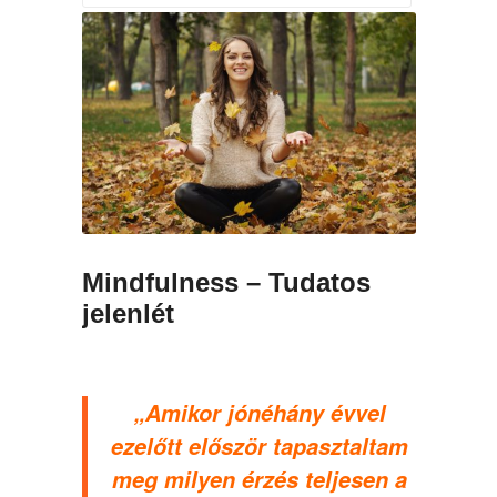
Mindfulness – Tudatos
jelenlét
„Amikor jónéhány évvel
ezelőtt először tapasztaltam
meg milyen érzés teljesen a