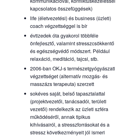
kommunikációval, konfliktuskezeléssel
kapcsolatos összefüggések)
life (életvezetési) és business (üzleti)
coach végzettséggel is bír
évtizedek óta gyakorol többféle
önfejlesztő, valamint stresszcsökkentő
és egészségvédő módszert. Például
relaxáció, meditáció, tajcsi, stb.
2006-ban OKJ-s természetgyógyászati
végzettséget (alternatív mozgás- és
masszázs terapeuta) szerzett
sokéves saját, belső tapasztalattal
(projektvezetői, tanácsadói, területi
vezetői) rendelkezik az üzleti szféra
működéséről, annak tipikus
kihívásairól, a stresszforrásokat és a
stressz következményeit jól ismeri