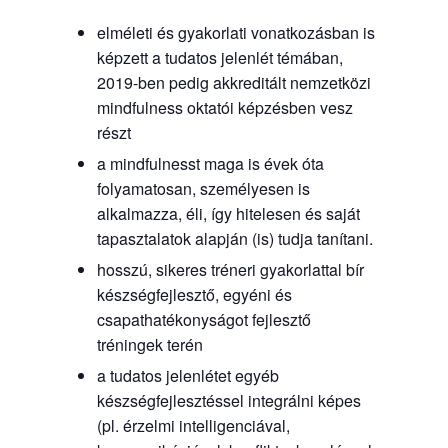
elméleti és gyakorlati vonatkozásban is
képzett a tudatos jelenlét témában,
2019-ben pedig akkreditált nemzetközi
mindfulness oktatói képzésben vesz
részt
a mindfulnesst maga is évek óta
folyamatosan, személyesen is
alkalmazza, éli, így hitelesen és saját
tapasztalatok alapján (is) tudja tanítani.
hosszú, sikeres tréneri gyakorlattal bír
készségfejlesztő, egyéni és
csapathatékonyságot fejlesztő
tréningek terén
a tudatos jelenlétet egyéb
készségfejlesztéssel integrálni képes
(pl. érzelmi intelligenciával,