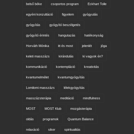
belső béke
csoportos program
Eckhart Tolle
egyéni konzultáció
figyelem
gyógyulás
gyógyítás
gyógyító beszélgetés
gyógyító érintés
hangutazás
hatékonyság
Horváth Mónika
itt és most
jelenlét
jóga
keleti masszázs
kirándulás
ki vagyok én?
kommunikáció
kontempláció
kreativitás
kvantumelmélet
kvantumgyógyítás
Lomilomi masszázs
lélekgyógyítás
masszázsterápia
meditáció
mindfulness
MOST
MOST Klub
mozgásterápia
oldás
programok
Quantum Balance
relaxáció
siker
spiritualitás