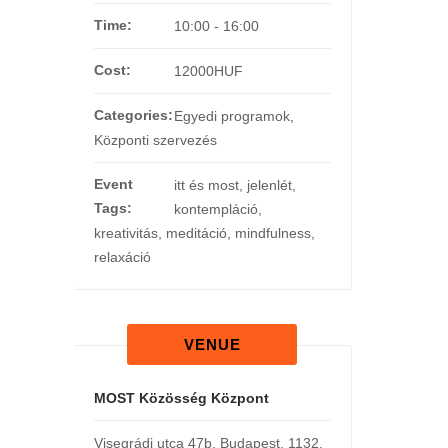
Time:
10:00 - 16:00
Cost:
12000HUF
Categories:
Egyedi programok
,
Központi szervezés
Event
itt és most
,
jelenlét
,
Tags:
kontempláció
,
kreativitás
,
meditáció
,
mindfulness
,
relaxáció
VENUE
MOST Közösség Központ
Visegrádi utca 47b
,
Budapest
,
1132
,