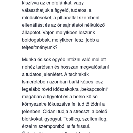
kiszívva az energiánkat, vagy
választhatjuk a figyelő, tudatos, a
minősítéseket, a pillanattal szembeni
ellenállást és az önsajnálatot nélkülöző
állapotot. Vajon melyikben leszünk
boldogabbak, melyikben lesz jobb a
teljesítményünk?
Munka és sok egyéb intézni való mellett
nehéz tartósan és hosszan megvalósítani
a tudatos jelenlétet. A technikák
ismeretében azonban bárki képes lesz
legalább rövid időszakokra „bekapcsolni”
magában a figyelőt és a belső-külső
környezetre fókuszálva fel tud töltődni a
jelenben. Oldani tudja a stresszt, a belső
blokkokat, gyógyul. Testileg, szellemileg,
érzelmi szempontból is felfrissül.