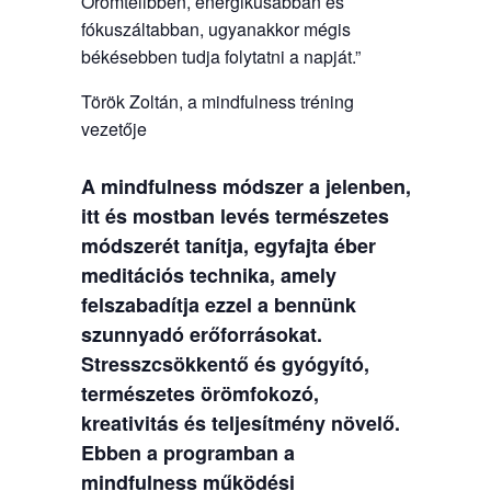
Örömtelibben, energikusabban és
fókuszáltabban, ugyanakkor mégis
békésebben tudja folytatni a napját.”
Török Zoltán, a mindfulness tréning
vezetője
A mindfulness módszer a jelenben,
itt és mostban levés természetes
módszerét tanítja, egyfajta éber
meditációs technika, amely
felszabadítja ezzel a bennünk
szunnyadó erőforrásokat.
Stresszcsökkentő és gyógyító,
természetes örömfokozó,
kreativitás és teljesítmény növelő.
Ebben a programban a
mindfulness működési