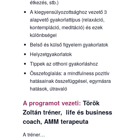
étkezés, stb.)
A kiegyensúlyozottsághoz vezető 3
alapvető gyakorlattípus (relaxáció,
kontempláció, meditáció) és ezek
különbségei
Belső és külső figyelem gyakorlatok
Helyzetgyakorlatok
Tippek az otthoni gyakorláshoz
Összefoglalás: a mindfulness pozitív
hatásainak összefüggései, egymásra
hatások, útravaló
A programot vezeti:
Török
Zoltán tréner, life és business
coach, AMM terapeuta
A tréner…