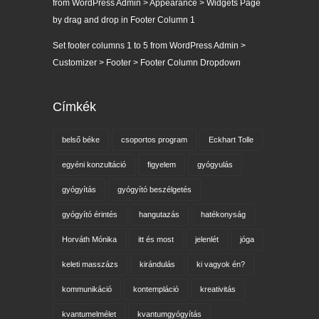
from WordPress Admin > Appearance > Widgets Page
by drag and drop in Footer Column 1
Set footer columns 1 to 5 from WordPress Admin >
Customizer > Footer > Footer Column Dropdown
Címkék
belső béke
csoportos program
Eckhart Tolle
egyéni konzultáció
figyelem
gyógyulás
gyógyítás
gyógyító beszélgetés
gyógyító érintés
hangutazás
hatékonyság
Horváth Mónika
itt és most
jelenlét
jóga
keleti masszázs
kirándulás
ki vagyok én?
kommunikáció
kontempláció
kreativitás
kvantumelmélet
kvantumgyógyítás