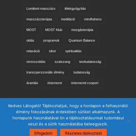
Lomilomi masszázs
lélekgyógyítás
masszázsterápia
meditáció
mindfulness
MOST
MOST Klub
mozgásterápia
oldás
programok
Quantum Balance
relaxáció
siker
spiritualitás
stresszoldás
szatszang
testtudatosság
transzperszonális élmény
tudatosság
áramlás
önismeret
önismereti csoport
Keresés az oldalon
Kedves Látogató! Tájékoztatjuk, hogy a honlapon a felhasználói
élmény fokozásának érdekében sütiket alkalmazunk. A
honlapunk használatával ön a tájékoztatásunkat tudomásul
veszi és a sütik használatába beleegyezik.
Elfogadom
Részletes tájékoztató