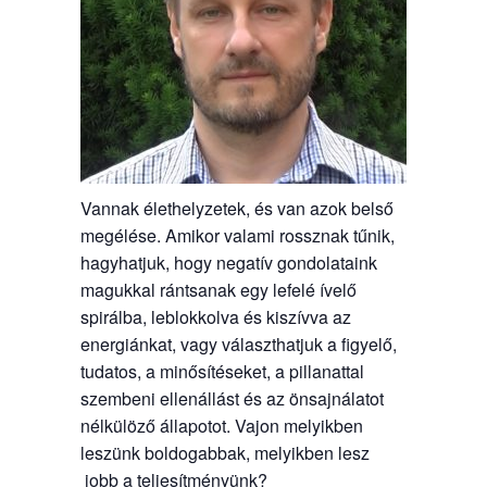
Vannak élethelyzetek, és van azok belső
megélése. Amikor valami rossznak tűnik,
hagyhatjuk, hogy negatív gondolataink
magukkal rántsanak egy lefelé ívelő
spirálba, leblokkolva és kiszívva az
energiánkat, vagy választhatjuk a figyelő,
tudatos, a minősítéseket, a pillanattal
szembeni ellenállást és az önsajnálatot
nélkülöző állapotot. Vajon melyikben
leszünk boldogabbak, melyikben lesz
jobb a teljesítményünk?