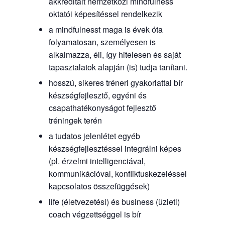
akkreditált nemzetközi mindfulness
oktatói képesítéssel rendelkezik
a mindfulnesst maga is évek óta
folyamatosan, személyesen is
alkalmazza, éli, így hitelesen és saját
tapasztalatok alapján (is) tudja tanítani.
hosszú, sikeres tréneri gyakorlattal bír
készségfejlesztő, egyéni és
csapathatékonyságot fejlesztő
tréningek terén
a tudatos jelenlétet egyéb
készségfejlesztéssel integrálni képes
(pl. érzelmi intelligenciával,
kommunikációval, konfliktuskezeléssel
kapcsolatos összefüggések)
life (életvezetési) és business (üzleti)
coach végzettséggel is bír