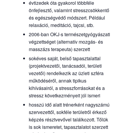
évtizedek óta gyakorol többféle
önfejlesztő, valamint stresszcsökkentő
és egészségvédő módszert. Például
relaxáció, meditáció, tajcsi, stb.
2006-ban OKJ-s természetgyógyászati
végzettséget (alternatív mozgás- és
masszázs terapeuta) szerzett
sokéves saját, belső tapasztalattal
(projektvezetői, tanácsadói, területi
vezetői) rendelkezik az üzleti szféra
működéséről, annak tipikus
kihívásairól, a stresszforrásokat és a
stressz következményeit jól ismeri
hosszú idő alatt trénerként nagyszámú
szervezettől, sokféle területről érkező
képzés résztvevővel találkozott. Tőlük
is sok ismeretet, tapasztalatot szerzett