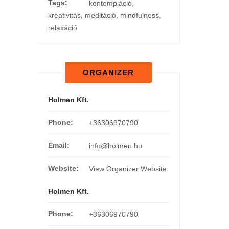
Tags:
kontempláció
,
kreativitás
,
meditáció
,
mindfulness
,
relaxáció
ORGANIZER
Holmen Kft.
Phone:
+36306970790
Email:
info@holmen.hu
Website:
View Organizer Website
Holmen Kft.
Phone:
+36306970790