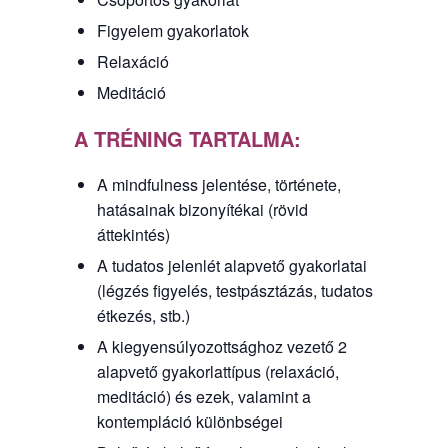
Figyelem gyakorlatok
Relaxáció
Meditáció
A TRÉNING TARTALMA:
A mindfulness jelentése, története,
hatásainak bizonyítékai (rövid
áttekintés)
A tudatos jelenlét alapvető gyakorlatai
(légzés figyelés, testpásztázás, tudatos
étkezés, stb.)
A kiegyensúlyozottsághoz vezető 2
alapvető gyakorlattípus (relaxáció,
meditáció) és ezek, valamint a
kontempláció különbségei