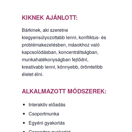
KIKNEK AJÁNLOTT:
Bárkinek, aki szeretne
kiegyensúlyozottabb lenni, konfliktus- és
problémakezelésben, másokhoz való
kapcsolódásban, koncentráltságban,
munkahatékonyságban fejlődni,
kreatívabb lenni, könnyebb, örömtelibb
életet élni.
ALKALMAZOTT MÓDSZEREK:
Interaktív előadás
Csoportmunka
Egyéni gyakorlás
Csoportos gyakorlat