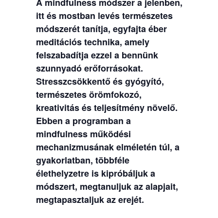
A mindfulness módszer a jelenben,
itt és mostban levés természetes
módszerét tanítja, egyfajta éber
meditációs technika, amely
felszabadítja ezzel a bennünk
szunnyadó erőforrásokat.
Stresszcsökkentő és gyógyító,
természetes örömfokozó,
kreativitás és teljesítmény növelő.
Ebben a programban a
mindfulness működési
mechanizmusának elméletén túl, a
gyakorlatban, többféle
élethelyzetre is kipróbáljuk a
módszert, megtanuljuk az alapjait,
megtapasztaljuk az erejét.