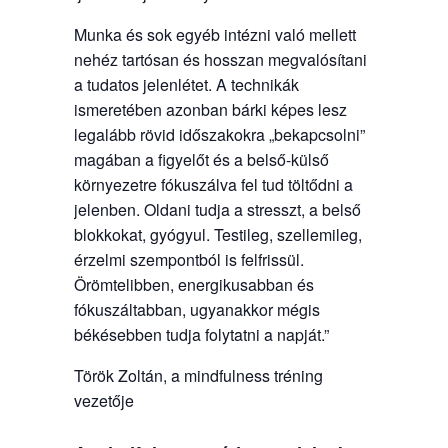
Munka és sok egyéb intézni való mellett
nehéz tartósan és hosszan megvalósítani
a tudatos jelenlétet. A technikák
ismeretében azonban bárki képes lesz
legalább rövid időszakokra „bekapcsolni”
magában a figyelőt és a belső-külső
környezetre fókuszálva fel tud töltődni a
jelenben. Oldani tudja a stresszt, a belső
blokkokat, gyógyul. Testileg, szellemileg,
érzelmi szempontból is felfrissül.
Örömtelibben, energikusabban és
fókuszáltabban, ugyanakkor mégis
békésebben tudja folytatni a napját.”
Török Zoltán, a mindfulness tréning
vezetője