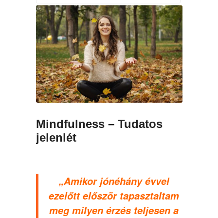
Mindfulness – Tudatos
jelenlét
„Amikor jónéhány évvel
ezelőtt először tapasztaltam
meg milyen érzés teljesen a