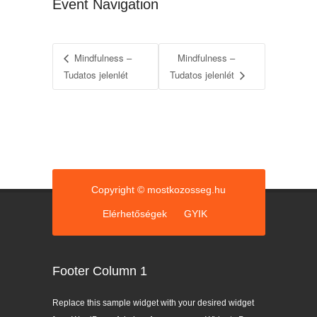
Event Navigation
Mindfulness –
Mindfulness –
Tudatos jelenlét
Tudatos jelenlét
Copyright © mostkozosseg.hu
Elérhetőségek
GYIK
Footer Column 1
Replace this sample widget with your desired widget