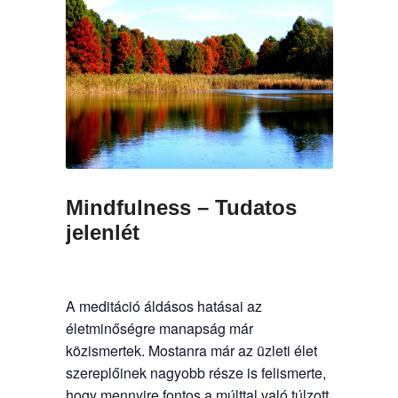
Mindfulness – Tudatos
jelenlét
A meditáció áldásos hatásai az
életminőségre manapság már
közismertek. Mostanra már az üzleti élet
szereplőinek nagyobb része is felismerte,
hogy mennyire fontos a múlttal való túlzott