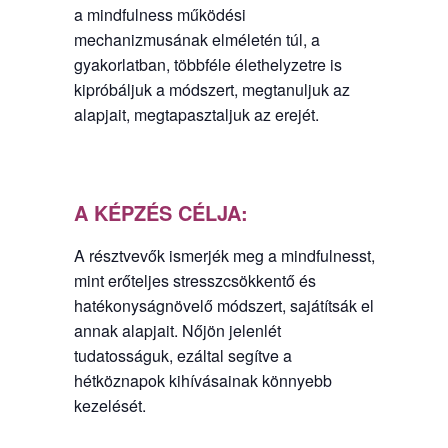
a mindfulness működési
mechanizmusának elméletén túl, a
gyakorlatban, többféle élethelyzetre is
kipróbáljuk a módszert, megtanuljuk az
alapjait, megtapasztaljuk az erejét.
A KÉPZÉS CÉLJA:
A résztvevők ismerjék meg a mindfulnesst,
mint erőteljes stresszcsökkentő és
hatékonyságnövelő módszert, sajátítsák el
annak alapjait. Nőjön jelenlét
tudatosságuk, ezáltal segítve a
hétköznapok kihívásainak könnyebb
kezelését.