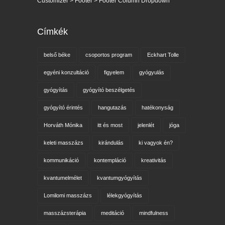
Customizer > Footer > Footer Column Dropdown
Címkék
belső béke
csoportos program
Eckhart Tolle
egyéni konzultáció
figyelem
gyógyulás
gyógyítás
gyógyító beszélgetés
gyógyító érintés
hangutazás
hatékonyság
Horváth Mónika
itt és most
jelenlét
jóga
keleti masszázs
kirándulás
ki vagyok én?
kommunikáció
kontempláció
kreativitás
kvantumelmélet
kvantumgyógyítás
Lomilomi masszázs
lélekgyógyítás
masszázsterápia
meditáció
mindfulness