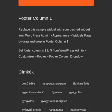
Footer Column 1
Replace this sample widget with your desired widget
from WordPress Admin > Appearance > Widgets Page
by drag and drop in Footer Column 1
Set footer columns 1 to 5 from WordPress Admin >
Customizer > Footer > Footer Column Dropdown
Címkék
belső béke
csoportos program
Eckhart Tolle
egyéni konzultáció
figyelem
gyógyulás
gyógyítás
gyógyító beszélgetés
gyógyító érintés
hangutazás
hatékonyság