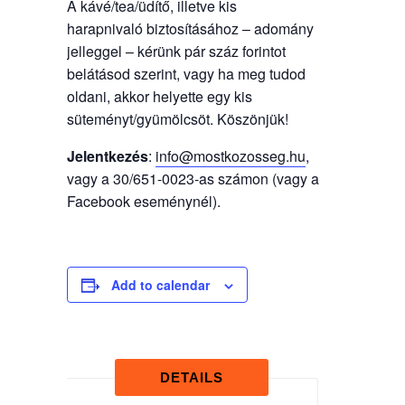
A kávé/tea/üdítő, illetve kis
harapnivaló biztosításához – adomány
jelleggel – kérünk pár száz forintot
belátásod szerint, vagy ha meg tudod
oldani, akkor helyette egy kis
süteményt/gyümölcsöt. Köszönjük!
Jelentkezés
:
info@mostkozosseg.hu
,
vagy a 30/651-0023-as számon (vagy a
Facebook eseménynél).
Add to calendar
DETAILS