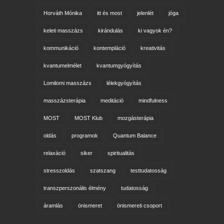
Horváth Mónika
itt és most
jelenlét
jóga
keleti masszázs
kirándulás
ki vagyok én?
kommunikáció
kontempláció
kreativitás
kvantumelmélet
kvantumgyógyítás
Lomilomi masszázs
lélekgyógyítás
masszázsterápia
meditáció
mindfulness
MOST
MOST Klub
mozgásterápia
oldás
programok
Quantum Balance
relaxáció
siker
spiritualitás
stresszoldás
szatszang
testtudatosság
transzperszonális élmény
tudatosság
áramlás
önismeret
önismereti csoport