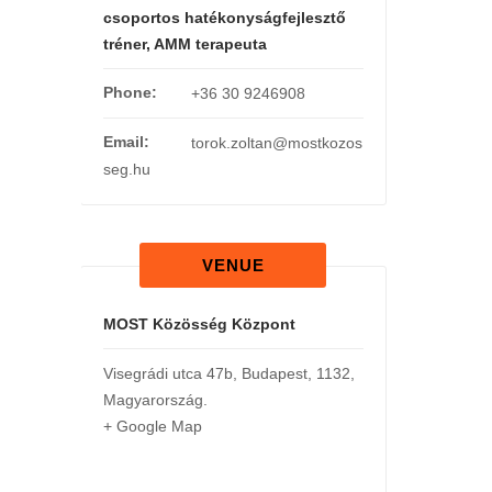
csoportos hatékonyságfejlesztő
tréner, AMM terapeuta
Phone:
+36 30 9246908
Email:
torok.zoltan@mostkozos
seg.hu
VENUE
MOST Közösség Központ
Visegrádi utca 47b
,
Budapest
,
1132
,
Magyarország
.
+ Google Map