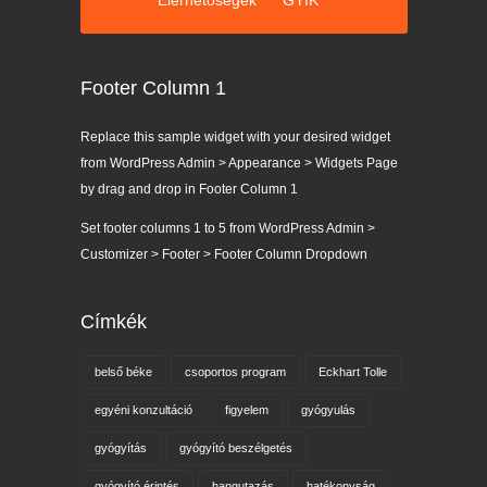
Footer Column 1
Replace this sample widget with your desired widget
from WordPress Admin > Appearance > Widgets Page
by drag and drop in Footer Column 1
Set footer columns 1 to 5 from WordPress Admin >
Customizer > Footer > Footer Column Dropdown
Címkék
belső béke
csoportos program
Eckhart Tolle
egyéni konzultáció
figyelem
gyógyulás
gyógyítás
gyógyító beszélgetés
gyógyító érintés
hangutazás
hatékonyság