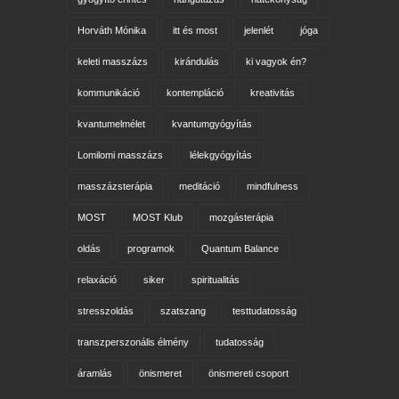
Horváth Mónika
itt és most
jelenlét
jóga
keleti masszázs
kirándulás
ki vagyok én?
kommunikáció
kontempláció
kreativitás
kvantumelmélet
kvantumgyógyítás
Lomilomi masszázs
lélekgyógyítás
masszázsterápia
meditáció
mindfulness
MOST
MOST Klub
mozgásterápia
oldás
programok
Quantum Balance
relaxáció
siker
spiritualitás
stresszoldás
szatszang
testtudatosság
transzperszonális élmény
tudatosság
áramlás
önismeret
önismereti csoport