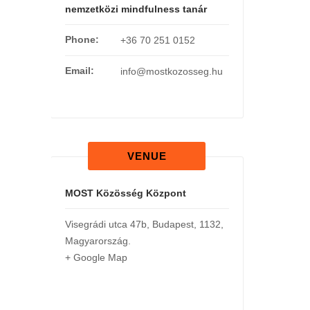
nemzetközi mindfulness tanár
Phone:
+36 70 251 0152
Email:
info@mostkozosseg.hu
VENUE
MOST Közösség Központ
Visegrádi utca 47b
,
Budapest
,
1132
,
Magyarország
.
+ Google Map