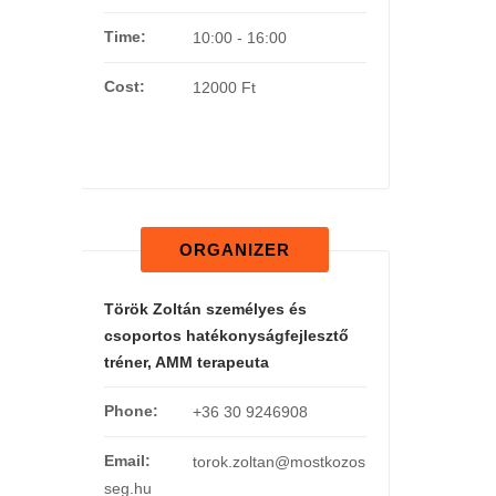
Time:
10:00 - 16:00
Cost:
12000 Ft
ORGANIZER
Török Zoltán személyes és
csoportos hatékonyságfejlesztő
tréner, AMM terapeuta
Phone:
+36 30 9246908
Email:
torok.zoltan@mostkozos
seg.hu