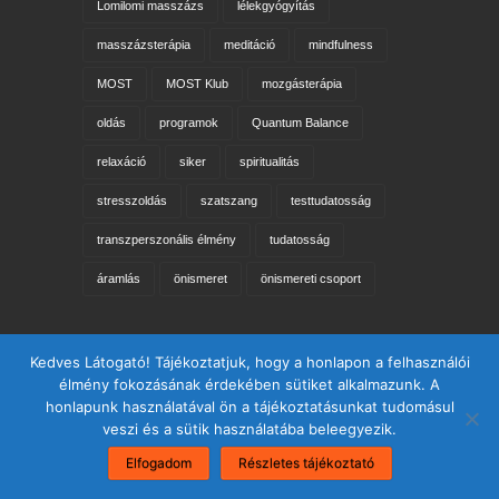
Lomilomi masszázs
lélekgyógyítás
masszázsterápia
meditáció
mindfulness
MOST
MOST Klub
mozgásterápia
oldás
programok
Quantum Balance
relaxáció
siker
spiritualitás
stresszoldás
szatszang
testtudatosság
transzperszonális élmény
tudatosság
áramlás
önismeret
önismereti csoport
Keresés az oldalon
Kedves Látogató! Tájékoztatjuk, hogy a honlapon a felhasználói
élmény fokozásának érdekében sütiket alkalmazunk. A
honlapunk használatával ön a tájékoztatásunkat tudomásul
veszi és a sütik használatába beleegyezik.
Elfogadom
Részletes tájékoztató