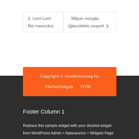
Lomi Lomi
Májusi mozgás,
Nui masszázs
újjászületés csoport
Copyright © mostkozosseg.hu
Elérhetőségek
GYIK
Footer Column 1
Replace this sample widget with your desired widget
from WordPress Admin > Appearance > Widgets Page