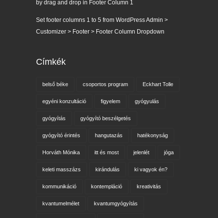
by drag and drop in Footer Column 1
Set footer columns 1 to 5 from WordPress Admin >
Customizer > Footer > Footer Column Dropdown
Címkék
belső béke
csoportos program
Eckhart Tolle
egyéni konzultáció
figyelem
gyógyulás
gyógyítás
gyógyító beszélgetés
gyógyító érintés
hangutazás
hatékonyság
Horváth Mónika
itt és most
jelenlét
jóga
keleti masszázs
kirándulás
ki vagyok én?
kommunikáció
kontempláció
kreativitás
kvantumelmélet
kvantumgyógyítás