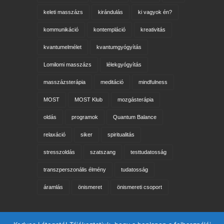
keleti masszázs
kirándulás
ki vagyok én?
kommunikáció
kontempláció
kreativitás
kvantumelmélet
kvantumgyógyítás
Lomilomi masszázs
lélekgyógyítás
masszázsterápia
meditáció
mindfulness
MOST
MOST Klub
mozgásterápia
oldás
programok
Quantum Balance
relaxáció
siker
spiritualitás
stresszoldás
szatszang
testtudatosság
transzperszonális élmény
tudatosság
áramlás
önismeret
önismereti csoport
Keresés az oldalon