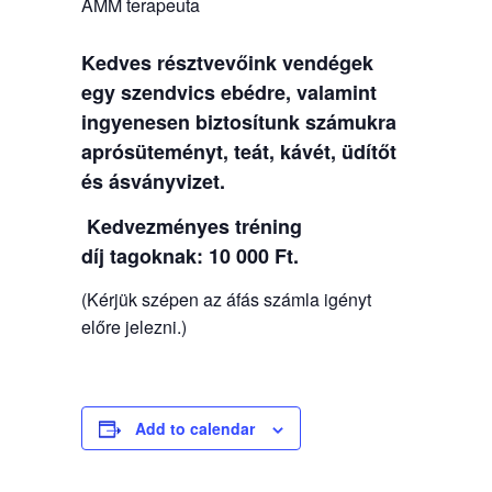
AMM terapeuta
Kedves résztvevőink vendégek
egy szendvics ebédre, valamint
ingyenesen biztosítunk számukra
aprósüteményt, teát, kávét, üdítőt
és ásványvizet.
Kedvezményes tréning
díj tagoknak: 10 000 Ft.
(Kérjük szépen az áfás számla igényt
előre jelezni.)
Add to calendar