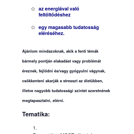
az energiával való
feltöltődéshez
egy magasabb tudatosság
eléréséhez.
Ajánlom mindazoknak, akik a fenti témák
bármely pontján elakadást vagy problémát
éreznek, fejlődni és/vagy gyógyulni vágynak,
csökkenteni akarják a stresszt az életükben,
illetve nagyobb tudatossági szintet szeretnének
megtapasztalni, elérni.
Tematika: