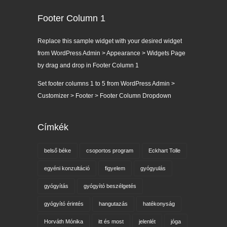
Footer Column 1
Replace this sample widget with your desired widget
from WordPress Admin > Appearance > Widgets Page
by drag and drop in Footer Column 1
Set footer columns 1 to 5 from WordPress Admin >
Customizer > Footer > Footer Column Dropdown
Címkék
belső béke
csoportos program
Eckhart Tolle
egyéni konzultáció
figyelem
gyógyulás
gyógyítás
gyógyító beszélgetés
gyógyító érintés
hangutazás
hatékonyság
Horváth Mónika
itt és most
jelenlét
jóga