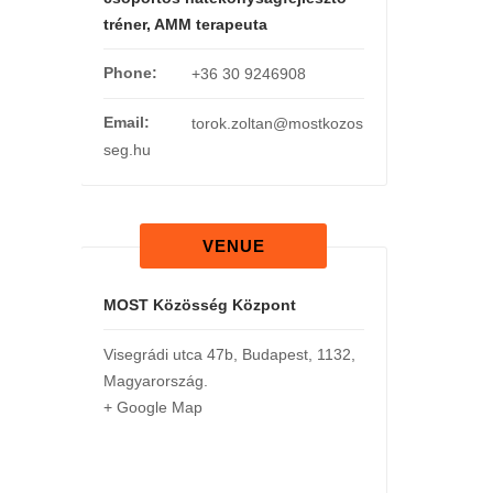
tréner, AMM terapeuta
Phone:
+36 30 9246908
Email:
torok.zoltan@mostkozos
seg.hu
VENUE
MOST Közösség Központ
Visegrádi utca 47b
,
Budapest
,
1132
,
Magyarország
.
+ Google Map