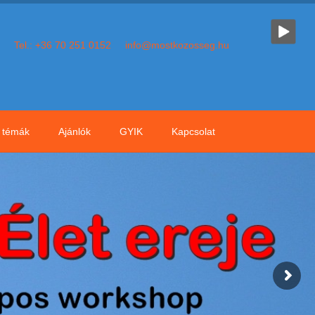
Tel.: +36 70 251 0152
info@mostkozosseg.hu
témák
Ajánlók
GYIK
Kapcsolat