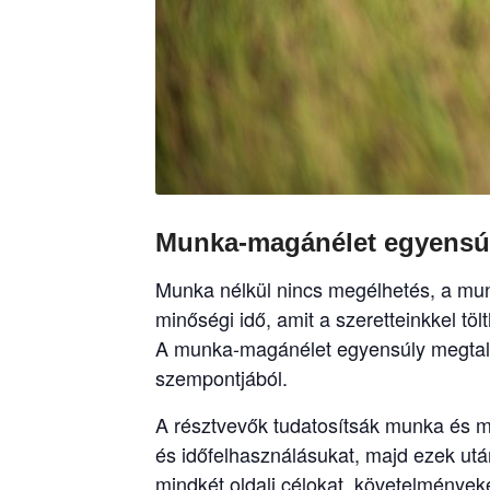
Munka-magánélet egyensúly
Munka nélkül nincs megélhetés, a mun
minőségi idő, amit a szeretteinkkel t
A munka-magánélet egyensúly megtalál
szempontjából.
A résztvevők tudatosítsák munka és ma
és időfelhasználásukat, majd ezek után
mindkét oldali célokat, követelménye