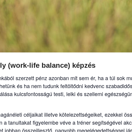
 (work-life balance) képzés
kából szerzett pénz azonban mit sem ér, ha a túl sok 
ölthetünk és ha nem tudunk feltöltődni kedvenc szabadid
ása kulcsfontosságú testi, lelki és szellemi egészsé
gánéleti céljaikat illetve kötelezettségeiket, ezekkel ö
 a tanultakat figyelembe véve a tréner segítségével akció
ket jobban összeillesztő, nagyobb megelégedettséggel j