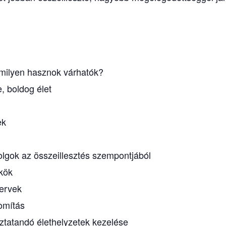
, milyen hasznok várhatók?
e, boldog élet
ek
dolgok az összeillesztés szempontjából
kkök
tervek
omítás
ztatandó élethelyzetek kezelése