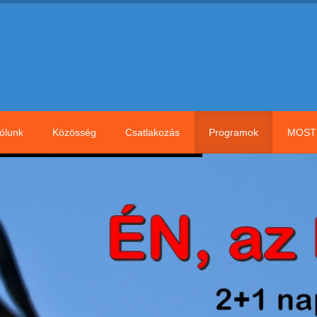
ólunk
Közösség
Csatlakozás
Programok
MOST 