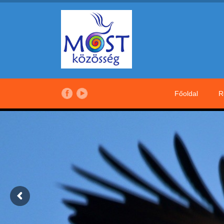
Főoldal
R