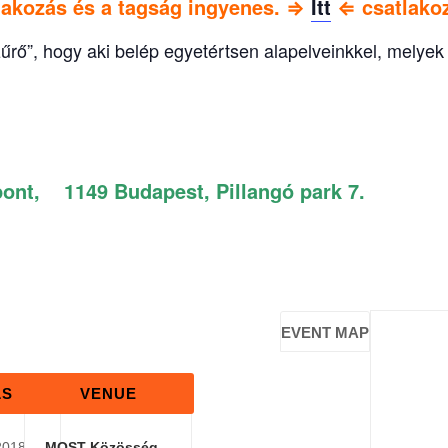
akozás és a tagság ingyenes. ⇒
Itt
⇐ csatlakoz
zűrő”, hogy aki belép egyetértsen alapelveinkkel, melye
t, 1149 Budapest, Pillangó park 7.
EVENT MAP
LS
VENUE
2018.
MOST Közösség