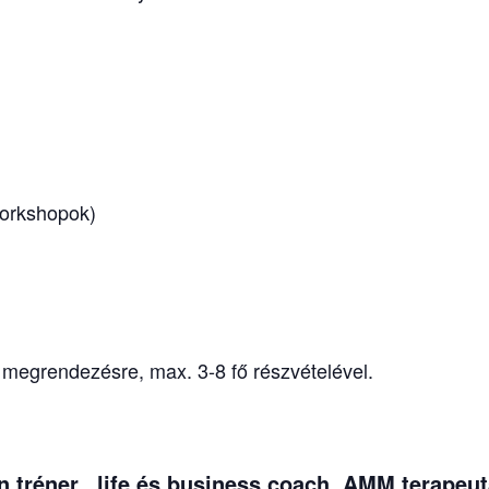
orkshopok)
 megrendezésre, max. 3-8 fő részvételével.
n tréner, life és business coach, AMM terapeu