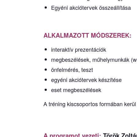
Egyéni akciótervek összeállítása
ALKALMAZOTT MÓDSZEREK:
interaktív prezentációk
megbeszélések, műhelymunkák (w
önfelmérés, teszt
egyéni akciótervek készítése
eset megbeszélések
A tréning kiscsoportos formában kerül
A programot vezeti:
Török Zoltá