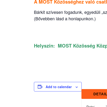
A MOST Közösséghez való csatl
Bárkit szívesen fogadunk, egyedüli „s
(Bővebben lásd a honlapunkon.)
Helyszín:
MOST Közösség Közpon
Add to calendar
DETAI
Date: