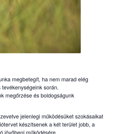
munka megbetegít, ha nem marad elég
ős tevékenységeink során.
günk megőrzése és boldogságunk
sszevetve jelenlegi működésüket szokásaikat
tervet készítsenek a két terület jobb, a
áró jövőbeni működésére.