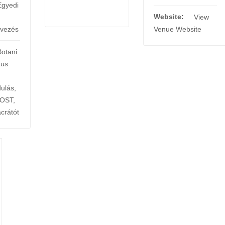
Egyedi
Website:
View
rvezés
Venue Website
Botani
kus
dulás
,
OST
,
crátót