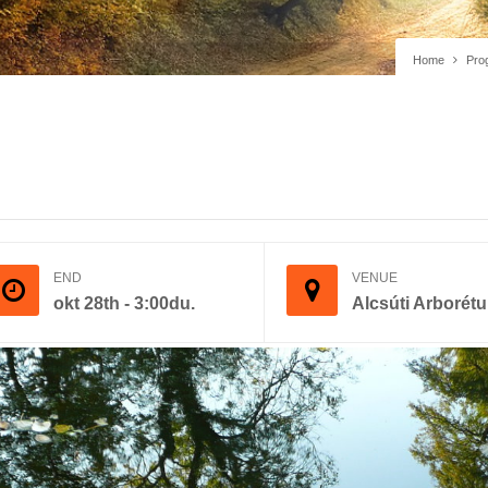
Home
Pro
END
VENUE
okt 28th - 3:00du.
Alcsúti Arborét