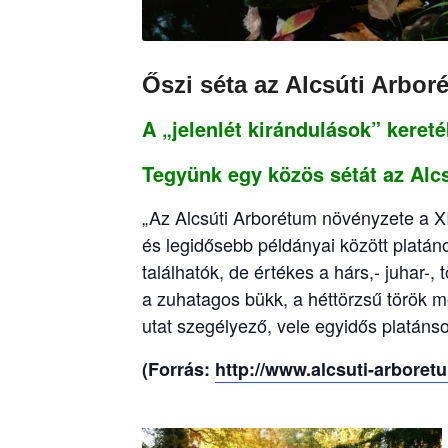
Őszi séta az Alcsúti Arbo
A „jelenlét kirándulások” keret
Tegyünk egy közös sétát az Al
„Az Alcsúti Arborétum növényzete a X
és legidősebb példányai között platán
találhatók, de értékes a hárs,- juhar-,
a zuhatagos bükk, a héttörzsű török m
utat szegélyező, vele egyidős platán
(Forrás:
http://www.alcsuti-arbore