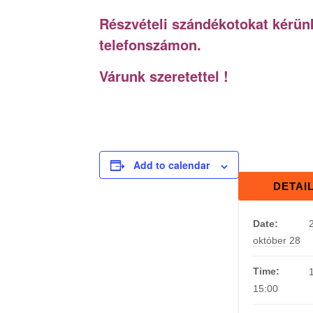
Részvételi szándékotokat kérün
telefonszámon.
Várunk szeretettel !
Add to calendar
DETAI
Date:
október 28
Time:
15:00