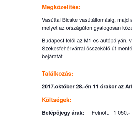
Megközelítés
:
Vasúttal Bicske vasútállomásig, majd
melyet az országúton gyalogosan közel
Budapest felől az M1-es autópályán, v
Székesfehérvárral összekötő út mentén
bejáratát.
Találkozás:
2017.október 28.-én 11 órakor az A
Költségek:
Felnőtt: 1 050.- 
Belépőjegy árak: