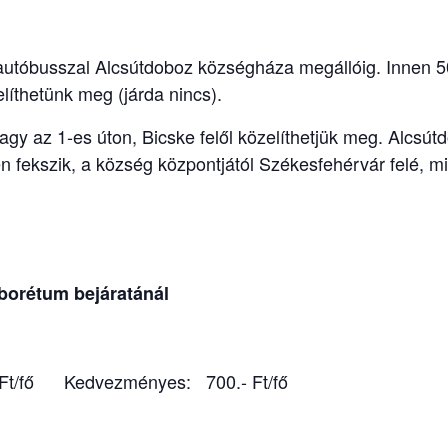
 autóbusszal Alcsútdoboz községháza megállóig. Innen 50
íthetünk meg (járda nincs).
agy az 1-es úton, Bicske felől közelíthetjük meg. Alcsút
 fekszik, a község központjától Székesfehérvár felé, m
rborétum bejáratánál
Ft/fő Kedvezményes: 700.- Ft/fő