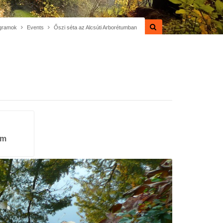
gramok
Events
Őszi séta az Alcsúti Arborétumban
um