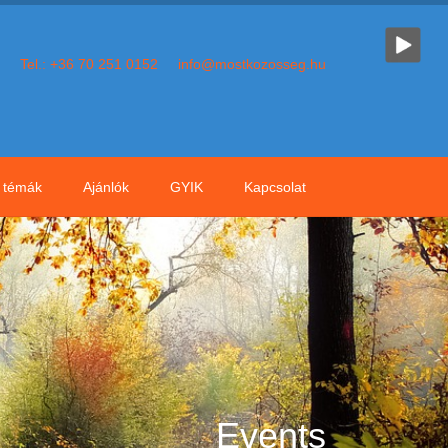
Tel.: +36 70 251 0152
info@mostkozosseg.hu
témák
Ajánlók
GYIK
Kapcsolat
Events