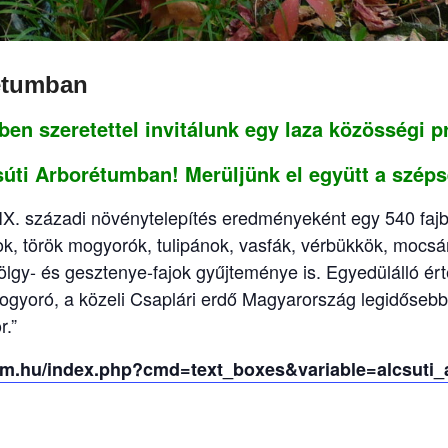
rétumban
ében szeretettel invitálunk egy laza közösségi 
csúti Arborétumban!
Merüljünk el együtt a szép
IX. századi növénytelepítés eredményeként egy 540 fajb
ok, török mogyorók, tulipánok, vasfák, vérbükkök, mocs
 tölgy- és gesztenye-fajok gyűjteménye is. Egyedülálló ért
ogyoró, a közeli Csaplári erdő Magyarország legidősebb,
sor.”
tum.hu/index.php?cmd=text_boxes&variable=alcsuti