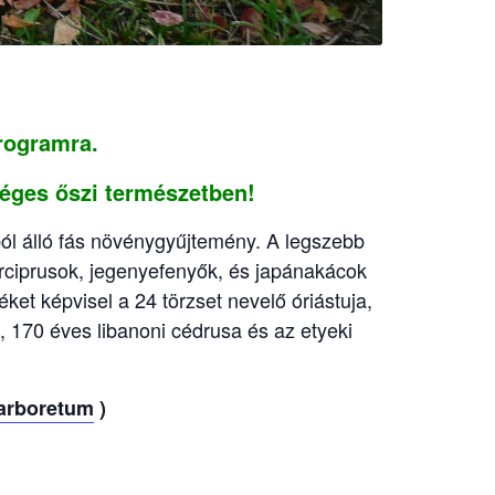
programra.
séges őszi természetben!
ól álló fás növénygyűjtemény. A legszebb
árciprusok, jegenyefenyők, és japánakácok
éket képvisel a 24 törzset nevelő óriástuja,
 170 éves libanoni cédrusa és az etyeki
_arboretum
)