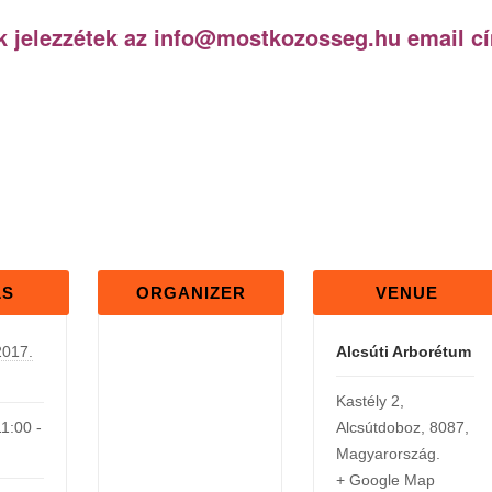
k jelezzétek az info@mostkozosseg.hu email c
LS
ORGANIZER
VENUE
2017.
Alcsúti Arborétum
Kastély 2
,
11:00 -
Alcsútdoboz
,
8087
,
Magyarország
.
+ Google Map