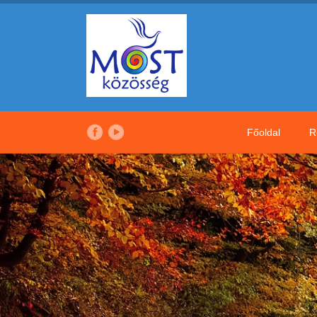
Főoldal
R