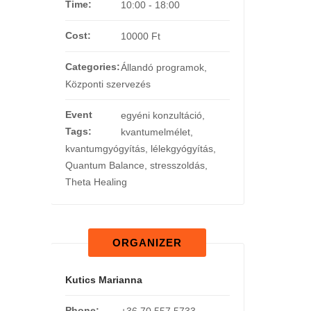
Time:
10:00 - 18:00
Cost:
10000 Ft
Categories:
Állandó programok
,
Központi szervezés
Event
egyéni konzultáció
,
Tags:
kvantumelmélet
,
kvantumgyógyítás
,
lélekgyógyítás
,
Quantum Balance
,
stresszoldás
,
Theta Healing
ORGANIZER
Kutics Marianna
Phone:
+36 70 557 5733