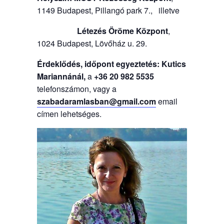
1149 Budapest, Pillangó park 7., illetve
Létezés Öröme Központ
,
1024 Budapest, Lövőház u. 29.
Érdeklődés, időpont egyeztetés: Kutics
Mariannánál,
a
+36 20 982 5535
telefonszámon, vagy a
szabadaramlasban@gmail.com
email
címen lehetséges.