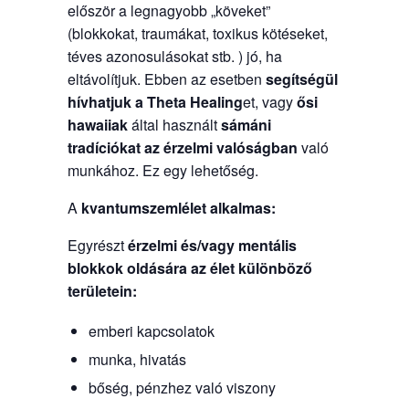
először a legnagyobb „köveket”
(blokkokat, traumákat, toxikus kötéseket,
téves azonosulásokat stb. ) jó, ha
eltávolítjuk. Ebben az esetben
segítségül
hívhatjuk a
Theta Healing
et, vagy
ősi
hawaiiak
által használt
sámáni
tradíciókat
az érzelmi valóságban
való
munkához. Ez egy lehetőség.
A
kvantumszemlélet
alkalmas:
Egyrészt
érzelmi és/vagy mentális
blokkok oldására
az élet különböző
területein:
emberi kapcsolatok
munka, hivatás
bőség, pénzhez való viszony