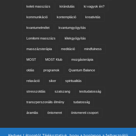
keleti masszázs
kirándulás
ki vagyok én?
kommunikáció
kontempláció
kreativitás
kvantumelmélet
kvantumgyógyítás
Lomilomi masszázs
lélekgyógyítás
masszázsterápia
meditáció
mindfulness
MOST
MOST Klub
mozgásterápia
oldás
programok
Quantum Balance
relaxáció
siker
spiritualitás
stresszoldás
szatszang
testtudatosság
transzperszonális élmény
tudatosság
áramlás
önismeret
önismereti csoport
Keresés az oldalon
Kedves Látogató! Tájékoztatjuk, hogy a honlapon a felhasználói