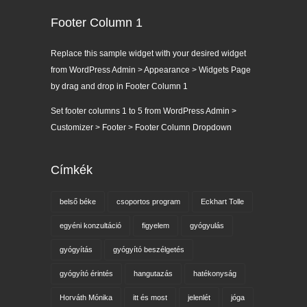
Footer Column 1
Replace this sample widget with your desired widget
from WordPress Admin > Appearance > Widgets Page
by drag and drop in Footer Column 1
Set footer columns 1 to 5 from WordPress Admin >
Customizer > Footer > Footer Column Dropdown
Címkék
belső béke
csoportos program
Eckhart Tolle
egyéni konzultáció
figyelem
gyógyulás
gyógyítás
gyógyító beszélgetés
gyógyító érintés
hangutazás
hatékonyság
Horváth Mónika
itt és most
jelenlét
jóga