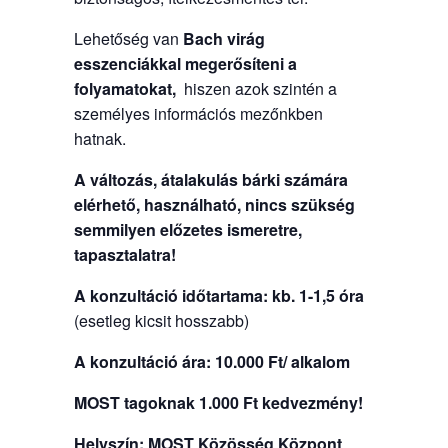
Lehetőség van
Bach virág
esszenciákkal
megerősíteni a
folyamatokat,
hiszen azok szintén a
személyes információs mezőnkben
hatnak.
A változás, átalakulás bárki számára
elérhető, használható, nincs szükség
semmilyen előzetes ismeretre,
tapasztalatra!
A konzultáció időtartama: kb. 1-1,5 óra
(esetleg kicsit hosszabb)
A konzultáció ára:
10.000 Ft/ alkalom
MOST tagoknak 1.000 Ft kedvezmény!
Helyszín:
MOST Közösség Központ
,