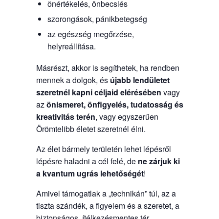
önértékelés, önbecslés
szorongások, pánikbetegség
az egészség megőrzése,
helyreállítása.
Másrészt, akkor is segíthetek, ha rendben
mennek a dolgok, és
újabb lendületet
szeretnél kapni céljaid elérésében
vagy
az
önismeret, önfigyelés, tudatosság és
kreativitás terén
, vagy egyszerűen
Örömtelibb életet szeretnél élni.
Az élet bármely területén lehet lépésről
lépésre haladni a cél felé, de
ne zárjuk ki
a kvantum ugrás lehetőségét
!
Amivel támogatlak a „technikán” túl, az a
tiszta szándék, a figyelem és a szeretet, a
biztonságos, ítélkezésmentes tér.