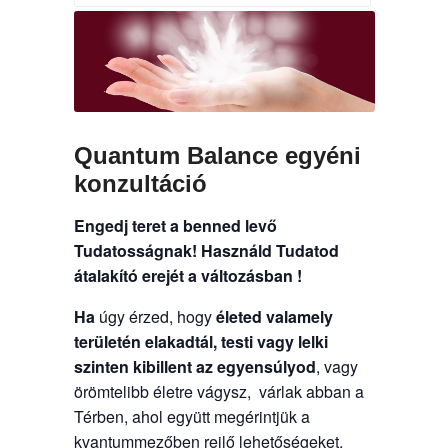
Quantum Balance egyéni
konzultáció
Engedj teret a benned levő
Tudatosságnak!
Használd Tudatod
átalakító erejét a változásban !
Ha
úgy érzed, hogy
életed valamely
területén elakadtál, testi vagy lelki
szinten kibillent az egyensúlyod
, vagy
örömtelibb életre vágysz, várlak abban a
Térben, ahol együtt megérintjük a
kvantummezőben rejlő lehetőségeket.