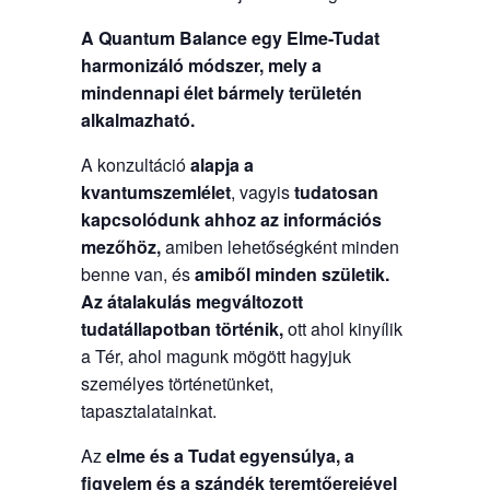
A Quantum Balance egy Elme-Tudat
harmonizáló módszer, mely a
mindennapi élet bármely területén
alkalmazható.
A konzultáció
alapja a
kvantumszemlélet
, vagyis
tudatosan
kapcsolódunk ahhoz az információs
mezőhöz,
amiben lehetőségként minden
benne van, és
amiből minden születik.
Az átalakulás megváltozott
tudatállapotban történik,
ott ahol kinyílik
a Tér, ahol magunk mögött hagyjuk
személyes történetünket,
tapasztalatainkat.
Az
elme és a Tudat egyensúlya, a
figyelem és a szándék teremtőerejével