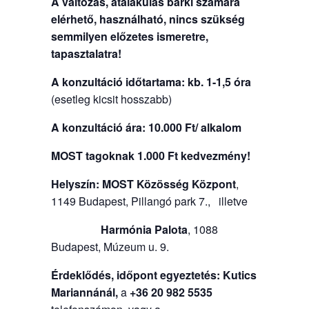
A változás, átalakulás bárki számára
elérhető, használható, nincs szükség
semmilyen előzetes ismeretre,
tapasztalatra!
A konzultáció időtartama: kb. 1-1,5 óra
(esetleg kicsit hosszabb)
A konzultáció ára:
10.000 Ft/ alkalom
MOST tagoknak 1.000 Ft kedvezmény!
Helyszín:
MOST Közösség Központ
,
1149 Budapest, Pillangó park 7., illetve
Harmónia Palota
, 1088
Budapest, Múzeum u. 9.
Érdeklődés, időpont egyeztetés: Kutics
Mariannánál,
a
+36 20 982 5535