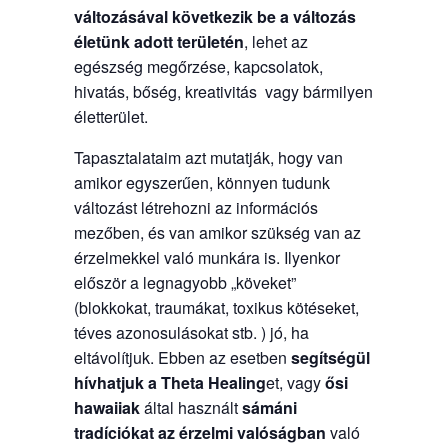
változásával következik be a változás
életünk adott területén
, lehet az
egészség megőrzése, kapcsolatok,
hivatás, bőség, kreativitás vagy bármilyen
életterület.
Tapasztalataim azt mutatják, hogy van
amikor egyszerűen, könnyen tudunk
változást létrehozni az információs
mezőben, és van amikor szükség van az
érzelmekkel való munkára is. Ilyenkor
először a legnagyobb „köveket”
(blokkokat, traumákat, toxikus kötéseket,
téves azonosulásokat stb. ) jó, ha
eltávolítjuk. Ebben az esetben
segítségül
hívhatjuk a
Theta Healing
et, vagy
ősi
hawaiiak
által használt
sámáni
tradíciókat
az érzelmi valóságban
való