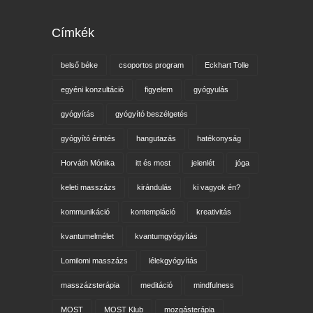
Címkék
belső béke
csoportos program
Eckhart Tolle
egyéni konzultáció
figyelem
gyógyulás
gyógyítás
gyógyító beszélgetés
gyógyító érintés
hangutazás
hatékonyság
Horváth Mónika
itt és most
jelenlét
jóga
keleti masszázs
kirándulás
ki vagyok én?
kommunikáció
kontempláció
kreativitás
kvantumelmélet
kvantumgyógyítás
Lomilomi masszázs
lélekgyógyítás
masszázsterápia
meditáció
mindfulness
MOST
MOST Klub
mozgásterápia