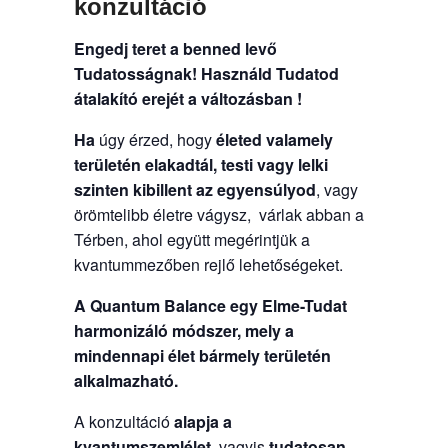
konzultáció
Engedj teret a benned levő
Tudatosságnak!
Használd Tudatod
átalakító erejét a változásban !
Ha
úgy érzed, hogy
életed valamely
területén elakadtál, testi vagy lelki
szinten kibillent az egyensúlyod
, vagy
örömtelibb életre vágysz, várlak abban a
Térben, ahol együtt megérintjük a
kvantummezőben rejlő lehetőségeket.
A Quantum Balance egy Elme-Tudat
harmonizáló módszer, mely a
mindennapi élet bármely területén
alkalmazható.
A konzultáció
alapja a
kvantumszemlélet
, vagyis
tudatosan