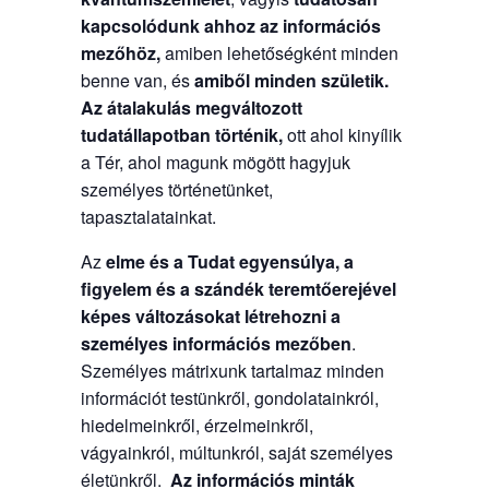
kapcsolódunk ahhoz az információs
mezőhöz,
amiben lehetőségként minden
benne van, és
amiből minden születik.
Az átalakulás megváltozott
tudatállapotban történik,
ott ahol kinyílik
a Tér, ahol magunk mögött hagyjuk
személyes történetünket,
tapasztalatainkat.
Az
elme és a Tudat egyensúlya, a
figyelem és a szándék teremtőerejével
képes változásokat létrehozni a
személyes információs mezőben
.
Személyes mátrixunk tartalmaz minden
információt testünkről, gondolatainkról,
hiedelmeinkről, érzelmeinkről,
vágyainkról, múltunkról, saját személyes
életünkről.
Az információs minták