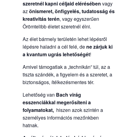
szeretnél kapni céljaid elérésében
vagy
az
önismeret, önfigyelés, tudatosság és
kreativitás terén
, vagy egyszerűen
Örömtelibb életet szeretnél élni.
Az élet bármely területén lehet lépésről
lépésre haladni a cél felé, de
ne zárjuk ki
a kvantum ugrás lehetőségét
!
Amivel támogatlak a „technikán” túl, az a
tiszta szándék, a figyelem és a szeretet, a
biztonságos, ítélkezésmentes tér.
Lehetőség van
Bach virág
esszenciákkal
megerősíteni a
folyamatokat,
hiszen azok szintén a
személyes információs mezőnkben
hatnak.