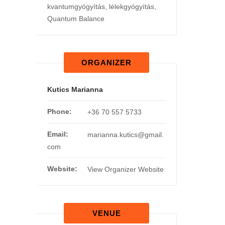
kvantumgyógyítás
,
lélekgyógyítás
,
Quantum Balance
ORGANIZER
Kutics Marianna
Phone:
+36 70 557 5733
Email:
marianna.kutics@gmail.
com
Website:
View Organizer Website
VENUE