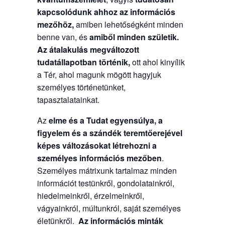
kapcsolódunk ahhoz az információs
mezőhöz,
amiben lehetőségként minden
benne van, és
amiből minden születik.
Az átalakulás megváltozott
tudatállapotban történik,
ott ahol kinyílik
a Tér, ahol magunk mögött hagyjuk
személyes történetünket,
tapasztalatainkat.
Az
elme és a Tudat egyensúlya, a
figyelem és a szándék teremtőerejével
képes változásokat létrehozni a
személyes információs mezőben
.
Személyes mátrixunk tartalmaz minden
információt testünkről, gondolatainkról,
hiedelmeinkről, érzelmeinkről,
vágyainkról, múltunkról, saját személyes
életünkről.
Az információs minták