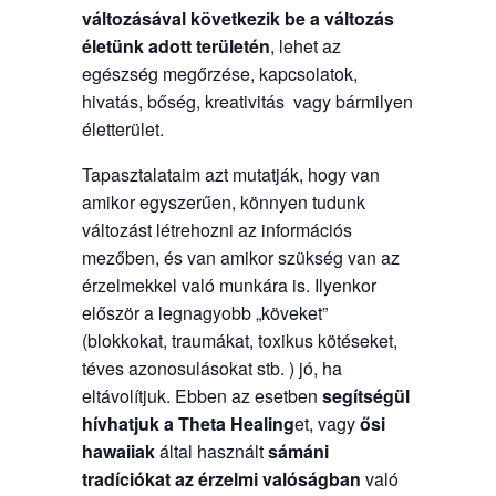
változásával következik be a változás
életünk adott területén
, lehet az
egészség megőrzése, kapcsolatok,
hivatás, bőség, kreativitás vagy bármilyen
életterület.
Tapasztalataim azt mutatják, hogy van
amikor egyszerűen, könnyen tudunk
változást létrehozni az információs
mezőben, és van amikor szükség van az
érzelmekkel való munkára is. Ilyenkor
először a legnagyobb „köveket”
(blokkokat, traumákat, toxikus kötéseket,
téves azonosulásokat stb. ) jó, ha
eltávolítjuk. Ebben az esetben
segítségül
hívhatjuk a
Theta Healing
et, vagy
ősi
hawaiiak
által használt
sámáni
tradíciókat
az érzelmi valóságban
való