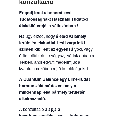
konzultáció
Engedj teret a benned levő
Tudatosságnak!
Használd Tudatod
átalakító erejét a változásban !
Ha
úgy érzed, hogy
életed valamely
területén elakadtál, testi vagy lelki
szinten kibillent az egyensúlyod
, vagy
örömtelibb életre vágysz, várlak abban a
Térben, ahol együtt megérintjük a
kvantummezőben rejlő lehetőségeket.
A Quantum Balance egy Elme-Tudat
harmonizáló módszer, mely a
mindennapi élet bármely területén
alkalmazható.
A konzultáció
alapja a
kvantumszemlélet
, vagyis
tudatosan