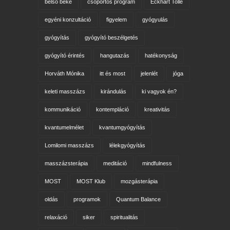
belső béke
csoportos program
Eckhart Tolle
egyéni konzultáció
figyelem
gyógyulás
gyógyítás
gyógyító beszélgetés
gyógyító érintés
hangutazás
hatékonyság
Horváth Mónika
itt és most
jelenlét
jóga
keleti masszázs
kirándulás
ki vagyok én?
kommunikáció
kontempláció
kreativitás
kvantumelmélet
kvantumgyógyítás
Lomilomi masszázs
lélekgyógyítás
masszázsterápia
meditáció
mindfulness
MOST
MOST Klub
mozgásterápia
oldás
programok
Quantum Balance
relaxáció
siker
spiritualitás