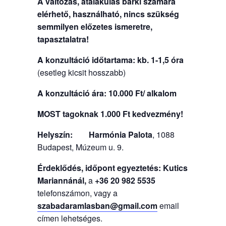
A változás, átalakulás bárki számára
elérhető, használható, nincs szükség
semmilyen előzetes ismeretre,
tapasztalatra!
A konzultáció időtartama: kb. 1-1,5 óra
(esetleg kicsit hosszabb)
A konzultáció ára:
10.000 Ft/ alkalom
MOST tagoknak 1.000 Ft kedvezmény!
Helyszín:
Harmónia Palota
, 1088
Budapest, Múzeum u. 9.
Érdeklődés, időpont egyeztetés: Kutics
Mariannánál,
a
+36 20 982 5535
telefonszámon, vagy a
szabadaramlasban@gmail.com
email
címen lehetséges.