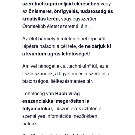
szeretnél kapni céljaid elérésében
vagy
az
önismeret, önfigyelés, tudatosság és
kreativitás terén
, vagy egyszerűen
Örömtelibb életet szeretnél élni.
Az élet bármely területén lehet lépésről
lépésre haladni a cél felé, de
ne zárjuk ki
a kvantum ugrás lehetőségét
!
Amivel támogatlak a „technikán” túl, az a
tiszta szándék, a figyelem és a szeretet, a
biztonságos, ítélkezésmentes tér.
Lehetőség van
Bach virág
esszenciákkal
megerősíteni a
folyamatokat,
hiszen azok szintén a
személyes információs mezőnkben
hatnak.