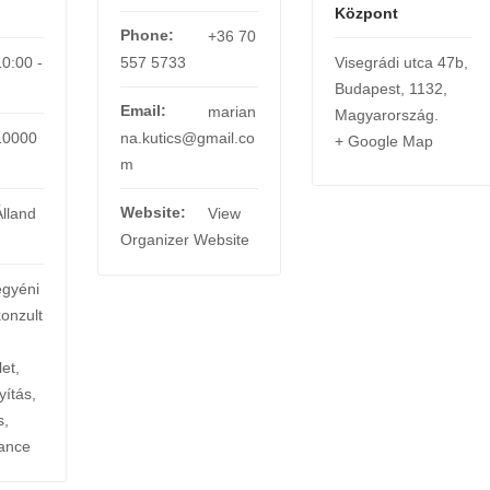
Központ
Phone:
+36 70
10:00 -
557 5733
Visegrádi utca 47b
,
Budapest
,
1132
,
Email:
marian
Magyarország
.
10000
na.kutics@gmail.co
+ Google Map
m
Website:
Álland
View
Organizer Website
egyéni
konzult
et
,
yítás
,
s
,
ance