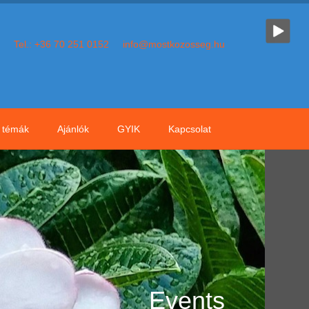
Tel.: +36 70 251 0152
info@mostkozosseg.hu
témák
Ajánlók
GYIK
Kapcsolat
Events