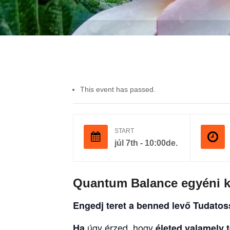
This event has passed.
START
júl 7th - 10:00de.
Quantum Balance egyéni k
Engedj teret a benned levő Tudato
úgy érzed, hogy
Ha
életed valamely t