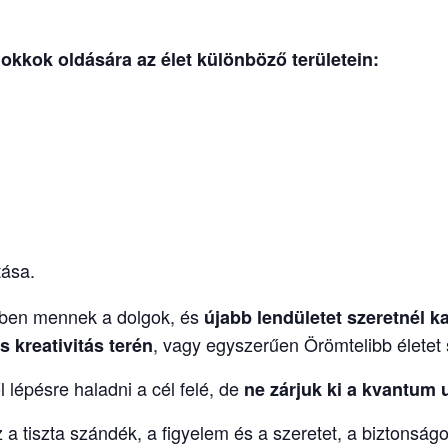
lokkok oldására
az élet különböző területein:
tása.
ndben mennek a dolgok, és
újabb lendületet
szeretnél k
, vagy egyszerűen Örömtelibb életet s
 kreativitás terén
l lépésre haladni a cél felé, de
ne zárjuk ki a kvantum 
z a tiszta szándék, a figyelem és a szeretet, a biztonságo