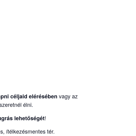
vagy az
apni céljaid elérésében
zeretnél élni.
!
ugrás lehetőségét
s, ítélkezésmentes tér.