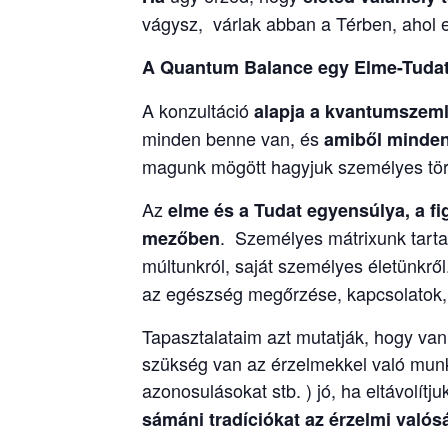
vágysz, várlak abban a Térben, ahol 
A Quantum Balance egy Elme-Tudat 
A konzultáció
alapja a kvantumszeml
minden benne van, és
amiből minden 
magunk mögött hagyjuk személyes tört
Az
elme és a Tudat egyensúlya, a f
. Személyes mátrixunk tartal
mezőben
múltunkról, saját személyes életünkrő
az egészség megőrzése, kapcsolatok, h
Tapasztalataim azt mutatják, hogy va
szükség van az érzelmekkel való munká
azonosulásokat stb. ) jó, ha eltávolít
sámáni tradíciókat
az érzelmi való