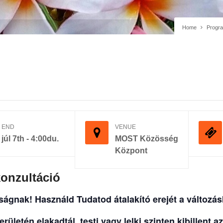
Home
Progr
END
VENUE
júl 7th - 4:00du.
MOST Közösség
Központ
onzultáció
sságnak!
Használd Tudatod átalakító erejét a változás
erületén elakadtál, testi vagy lelki szinten kibillent 