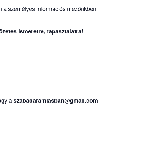
n a személyes információs mezőnkben
zetes ismeretre, tapasztalatra!
agy a
szabadaramlasban@gmail.com