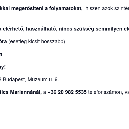
hiszen azok szinté
kkal
megerősíteni a folyamatokat,
a elérhető, használható, nincs szükség semmilyen elő
(esetleg kicsit hosszabb)
 óra
om
ny!
8 Budapest, Múzeum u. 9.
a
telefonszámon, v
tics Mariannánál,
+36 20 982 5535