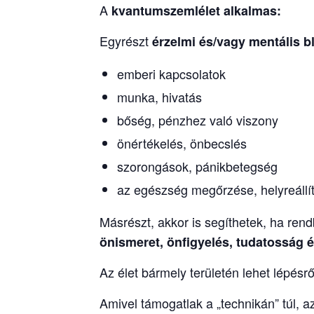
A
kvantumszemlélet
alkalmas:
Egyrészt
érzelmi és/vagy mentális b
emberi kapcsolatok
munka, hivatás
bőség, pénzhez való viszony
önértékelés, önbecslés
szorongások, pánikbetegség
az egészség megőrzése, helyreállí
Másrészt, akkor is segíthetek, ha re
önismeret, önfigyelés, tudatosság és
Az élet bármely területén lehet lépésrő
Amivel támogatlak a „technikán” túl, a