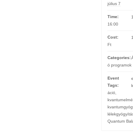
július 7
Time:
16:00
Cost:
Ft
Categories:
ó programok
Event
Tags:
áció
,
kvantumelmél
kvantumgyóg
lélekgyógyítá
Quantum Bal