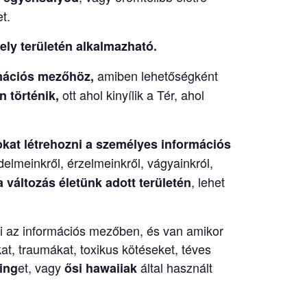
t.
ly területén alkalmazható.
amiben lehetőségként
rmációs mezőhöz,
ott ahol kinyílik a Tér, ahol
 történik,
okat létrehozni a személyes információs
elmeinkről, érzelmeinkről, vágyainkról,
, lehet
 változás életünk adott területén
ni az információs mezőben, és van amikor
t, traumákat, toxikus kötéseket, téves
et, vagy
által használt
ing
ősi hawaiiak