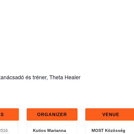
anácsadó és tréner, Theta Healer
LS
ORGANIZER
VENUE
2016.
Kutics Marianna
MOST Közösség