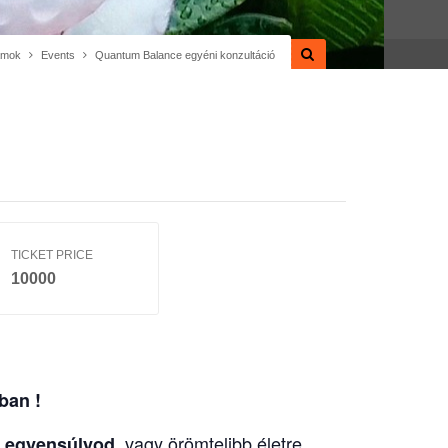
amok
Events
Quantum Balance egyéni konzultáció
TICKET PRICE
10000
ban !
, vagy örömtelibb életre
az egyensúlyod