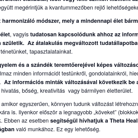
együtt megérintjük a kvantummezőben rejlő lehetőségeke
harmonizáló módszer, mely a mindennapi élet bárme
, vagyis
élet
tudatosan kapcsolódunk ahhoz az info
születik. Az átalakulás megváltozott tudatállapotban
énetünket, tapasztalatainkat.
igyelem és a szándék teremtőerejével képes változás
maz minden információt testünkről, gondolatainkról, hied
l.
Az információs minták változásával következik be a
ivatás, bőség, kreativitás vagy bármilyen életterület.
n amikor egyszerűen, könnyen tudunk változást létrehoz
ra is. Ilyenkor először a legnagyobb „köveket” (blokkoka
juk. Ebben az esetben
segítségül hívhatjuk a
Theta Heal
való munkához. Ez egy lehetőség.
ságban