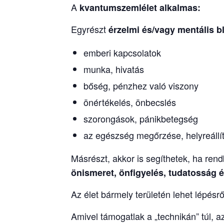
A
kvantumszemlélet
alkalmas:
Egyrészt
érzelmi és/vagy mentális b
emberi kapcsolatok
munka, hivatás
bőség, pénzhez való viszony
önértékelés, önbecslés
szorongások, pánikbetegség
az egészség megőrzése, helyreállí
Másrészt, akkor is segíthetek, ha re
önismeret, önfigyelés, tudatosság és
Az élet bármely területén lehet lépésrő
Amivel támogatlak a „technikán” túl, a