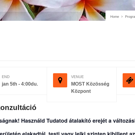
Home
Progr
END
VENUE
jan 5th - 4:00du.
MOST Közösség
Központ
onzultáció
sságnak!
Használd Tudatod átalakító erejét a változás
erületén elakadtál, testi vagy lelki szinten kibillent 