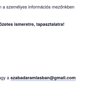
n a személyes információs mezőnkben
zetes ismeretre, tapasztalatra!
agy a
szabadaramlasban@gmail.com