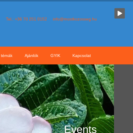
Tel.: +36 70 251 0152
info@mostkozosseg.hu
témák
Ajánlók
GYIK
Kapcsolat
Events