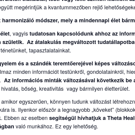
együtt megérintjük a kvantummezőben rejlő lehetőségeke
harmonizáló módszer, mely a mindennapi élet bárme
, vagyis
élet
tudatosan kapcsolódunk ahhoz az info
születik. Az átalakulás megváltozott tudatállapotban
énetünket, tapasztalatainkat.
igyelem és a szándék teremtőerejével képes változás
maz minden információt testünkről, gondolatainkról, hied
l.
Az információs minták változásával következik be a
ivatás, bőség, kreativitás vagy bármilyen életterület.
n amikor egyszerűen, könnyen tudunk változást létrehoz
ra is. Ilyenkor először a legnagyobb „köveket” (blokkoka
juk. Ebben az esetben
segítségül hívhatjuk a
Theta Heal
való munkához. Ez egy lehetőség.
ságban