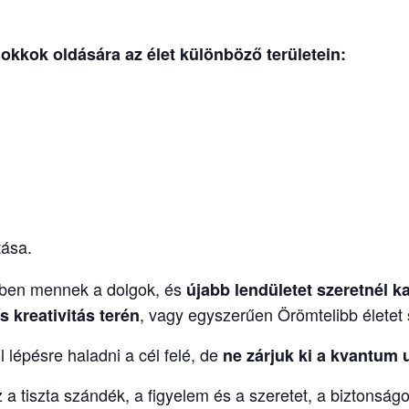
lokkok oldására
az élet különböző területein:
tása.
ndben mennek a dolgok, és
újabb lendületet
szeretnél k
, vagy egyszerűen Örömtelibb életet s
 kreativitás terén
l lépésre haladni a cél felé, de
ne zárjuk ki a kvantum 
z a tiszta szándék, a figyelem és a szeretet, a biztonságo