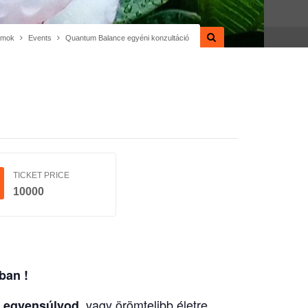
amok
Events
Quantum Balance egyéni konzultáció
TICKET PRICE
10000
ban !
, vagy örömtelibb életre
az egyensúlyod