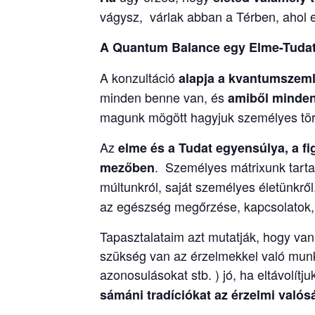
vágysz, várlak abban a Térben, ahol 
A Quantum Balance egy Elme-Tudat 
A konzultáció
alapja a kvantumszeml
minden benne van, és
amiből minden 
magunk mögött hagyjuk személyes tört
Az
elme és a Tudat egyensúlya, a f
. Személyes mátrixunk tartal
mezőben
múltunkról, saját személyes életünkrő
az egészség megőrzése, kapcsolatok, h
Tapasztalataim azt mutatják, hogy va
szükség van az érzelmekkel való munká
azonosulásokat stb. ) jó, ha eltávolít
sámáni tradíciókat
az érzelmi való