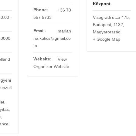
Központ
Phone:
+36 70
10:00 -
557 5733
Visegrádi utca 47b
,
Budapest
,
1132
,
Email:
marian
Magyarország
.
10000
na.kutics@gmail.co
+ Google Map
m
Website:
Álland
View
Organizer Website
egyéni
konzult
et
,
yítás
,
s
,
ance