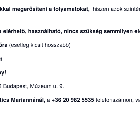
hiszen azok szinté
kkal
megerősíteni a folyamatokat,
a elérhető, használható, nincs szükség semmilyen elő
(esetleg kicsit hosszabb)
 óra
om
ny!
8 Budapest, Múzeum u. 9.
a
telefonszámon, v
tics Mariannánál,
+36 20 982 5535