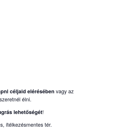
vagy az
apni céljaid elérésében
zeretnél élni.
!
ugrás lehetőségét
s, ítélkezésmentes tér.