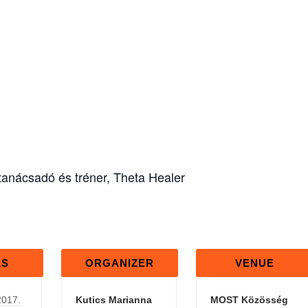
anácsadó és tréner, Theta Healer
LS
ORGANIZER
VENUE
2017.
Kutics Marianna
MOST Közösség