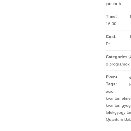
január 5
Time:
16:00
Cost:
Ft
Categories:
ó programok
Event
Tags:
áció
,
kvantumelmél
kvantumgyóg
lélekgyógyítá
Quantum Bal