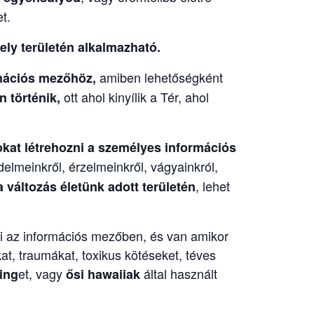
t.
ly területén alkalmazható.
amiben lehetőségként
rmációs mezőhöz,
ott ahol kinyílik a Tér, ahol
 történik,
okat létrehozni a személyes információs
elmeinkről, érzelmeinkről, vágyainkról,
, lehet
 változás életünk adott területén
ni az információs mezőben, és van amikor
t, traumákat, toxikus kötéseket, téves
et, vagy
által használt
ing
ősi hawaiiak