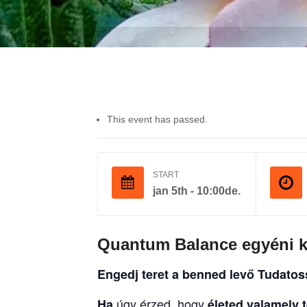
This event has passed.
START
jan 5th - 10:00de.
Quantum Balance egyéni k
Engedj teret a benned levő Tudato
úgy érzed, hogy
Ha
életed valamely t