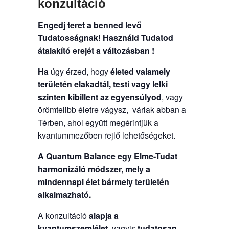
konzultáció
Engedj teret a benned levő
Tudatosságnak!
Használd Tudatod
átalakító erejét a változásban !
Ha
úgy érzed, hogy
életed valamely
területén elakadtál, testi vagy lelki
szinten kibillent az egyensúlyod
, vagy
örömtelibb életre vágysz, várlak abban a
Térben, ahol együtt megérintjük a
kvantummezőben rejlő lehetőségeket.
A Quantum Balance egy Elme-Tudat
harmonizáló módszer, mely a
mindennapi élet bármely területén
alkalmazható.
A konzultáció
alapja a
kvantumszemlélet
, vagyis
tudatosan