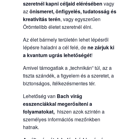
szeretnél kapni céljaid elérésében
vagy
az
önismeret, önfigyelés, tudatosság és
kreativitás terén
, vagy egyszerűen
Örömtelibb életet szeretnél élni.
Az élet bármely területén lehet lépésről
lépésre haladni a cél felé, de
ne zárjuk ki
a kvantum ugrás lehetőségét
!
Amivel támogatlak a „technikán” túl, az a
tiszta szándék, a figyelem és a szeretet, a
biztonságos, ítélkezésmentes tér.
Lehetőség van
Bach virág
esszenciákkal
megerősíteni a
folyamatokat,
hiszen azok szintén a
személyes információs mezőnkben
hatnak.