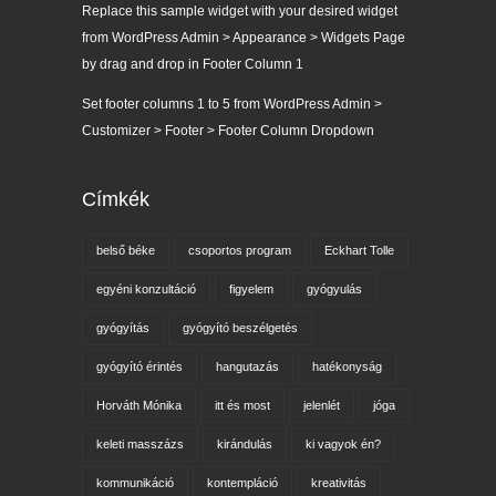
Replace this sample widget with your desired widget
from WordPress Admin > Appearance > Widgets Page
by drag and drop in Footer Column 1
Set footer columns 1 to 5 from WordPress Admin >
Customizer > Footer > Footer Column Dropdown
Címkék
belső béke
csoportos program
Eckhart Tolle
egyéni konzultáció
figyelem
gyógyulás
gyógyítás
gyógyító beszélgetés
gyógyító érintés
hangutazás
hatékonyság
Horváth Mónika
itt és most
jelenlét
jóga
keleti masszázs
kirándulás
ki vagyok én?
kommunikáció
kontempláció
kreativitás