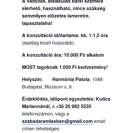
A változás, átalakulás bárki számára
elérhető, használható, nincs szükség
semmilyen előzetes ismeretre,
tapasztalatra!
A konzultáció időtartama: kb. 1-1,5 óra
(esetleg kicsit hosszabb)
A konzultáció ára:
10.000 Ft/ alkalom
MOST tagoknak 1.000 Ft kedvezmény!
Helyszín:
Harmónia Palota
, 1088
Budapest, Múzeum u. 9.
Érdeklődés, időpont egyeztetés: Kutics
Mariannánál,
a
+36 20 982 5535
telefonszámon, vagy a
szabadaramlasban@gmail.com
email
címen lehetséges.