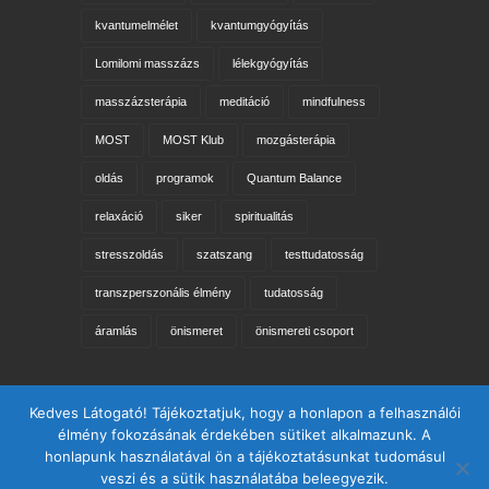
kvantumelmélet
kvantumgyógyítás
Lomilomi masszázs
lélekgyógyítás
masszázsterápia
meditáció
mindfulness
MOST
MOST Klub
mozgásterápia
oldás
programok
Quantum Balance
relaxáció
siker
spiritualitás
stresszoldás
szatszang
testtudatosság
transzperszonális élmény
tudatosság
áramlás
önismeret
önismereti csoport
Keresés az oldalon
Kedves Látogató! Tájékoztatjuk, hogy a honlapon a felhasználói
élmény fokozásának érdekében sütiket alkalmazunk. A
honlapunk használatával ön a tájékoztatásunkat tudomásul
veszi és a sütik használatába beleegyezik.