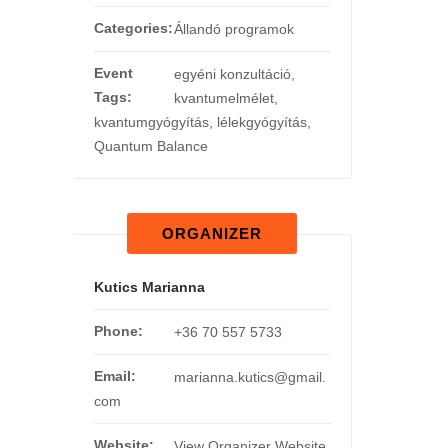
Categories:
Állandó programok
Event
egyéni konzultáció
,
Tags:
kvantumelmélet
,
kvantumgyógyítás
,
lélekgyógyítás
,
Quantum Balance
ORGANIZER
Kutics Marianna
Phone:
+36 70 557 5733
Email:
marianna.kutics@gmail.
com
Website:
View Organizer Website