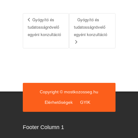
Gyógyító és
Gyógyító és
tudatosságnövelő
tudatosságnövelő
egyéni konzultáció
egyéni konzultáció
Copyright © mostkozosseg.hu
Elérhetőségek
GYIK
Footer Column 1