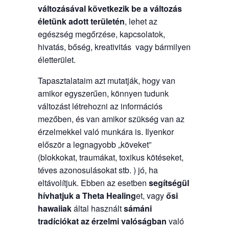
változásával következik be a változás
életünk adott területén
, lehet az
egészség megőrzése, kapcsolatok,
hivatás, bőség, kreativitás vagy bármilyen
életterület.
Tapasztalataim azt mutatják, hogy van
amikor egyszerűen, könnyen tudunk
változást létrehozni az információs
mezőben, és van amikor szükség van az
érzelmekkel való munkára is. Ilyenkor
először a legnagyobb „köveket”
(blokkokat, traumákat, toxikus kötéseket,
téves azonosulásokat stb. ) jó, ha
eltávolítjuk. Ebben az esetben
segítségül
hívhatjuk a
Theta Healing
et, vagy
ősi
hawaiiak
által használt
sámáni
tradíciókat
az érzelmi valóságban
való