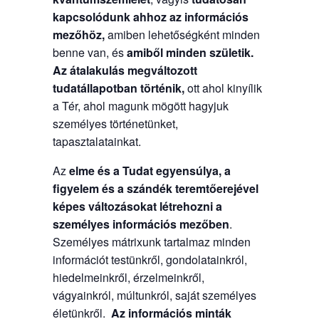
kapcsolódunk ahhoz az információs
mezőhöz,
amiben lehetőségként minden
benne van, és
amiből minden születik.
Az átalakulás megváltozott
tudatállapotban történik,
ott ahol kinyílik
a Tér, ahol magunk mögött hagyjuk
személyes történetünket,
tapasztalatainkat.
Az
elme és a Tudat egyensúlya, a
figyelem és a szándék teremtőerejével
képes változásokat létrehozni a
személyes információs mezőben
.
Személyes mátrixunk tartalmaz minden
információt testünkről, gondolatainkról,
hiedelmeinkről, érzelmeinkről,
vágyainkról, múltunkról, saját személyes
életünkről.
Az információs minták