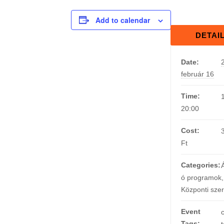
Add to calendar
DETAI
Date:
február 16
Time:
20:00
Cost:
Ft
Categories:
ó programok
,
Központi sze
Event
Tags: