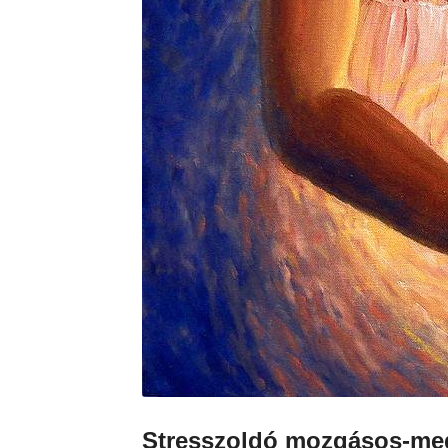
Stresszoldó mozgásos-med