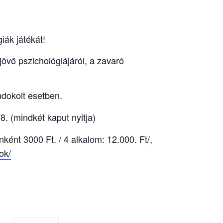
giák játékát!
övő pszichológiájáról, a zavaró
ndokolt esetben.
8. (mindkét kaput nyitja)
ként 3000 Ft. / 4 alkalom: 12.000. Ft/,
ok/