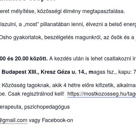
meret mélyítése, közösségi élmény megtapasztalása.
llazulni, a „most” pillanatában lenni, élvezni a belső ener
 Osho gyakorlatok, beszélgetés magunkról, az ősök és a j
A kezdés után is lehet csatlakozni i
0 és 20.00 között.
agas fsz., kapu: 7
Budapest XIII., Kresz Géza u. 14., m
Közösség tagoknak, akik 4 hétre előre kifizetik, alkalman
e. Csak regisztrálnod kell!
https://mostkozosseg.hu/tag
terapeuta, pszichopedagógus
@gmail.com
vagy Facebook-on