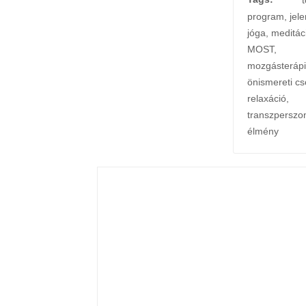
program
,
jele
jóga
,
meditác
MOST
,
mozgásteráp
önismereti cs
relaxáció
,
transzperszon
élmény