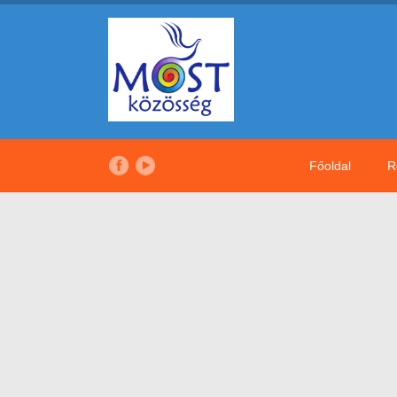
Főoldal
R