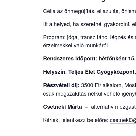
Célja az önmegújítás, ellazulás, önis
Itt a helyed, ha szeretnél gyakorolni, e
Program: jóga, transz tánc, légzés és
érzelmekkel való munkáról
Rendszeres időpont: hétfőnként 15.0
:
Helyszín
Teljes Élet Gyógyközpont, 
3500 Ft/ alkalom, Most 
Részvételi díj:
csak megszakítás nélkül vehető igényb
alternatív mozgás
Csetneki Márta –
Kérlek, jelentkezz be előre:
csetneki3