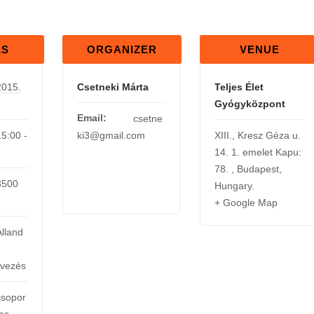
LS
ORGANIZER
VENUE
2015.
Csetneki Márta
Teljes Élet
Gyógyközpont
Email:
csetne
15:00 -
ki3@gmail.com
XIII., Kresz Géza u.
14. 1. emelet Kapu:
78.
,
Budapest
,
3500
Hungary
.
+ Google Map
Álland
rvezés
csopor
tos