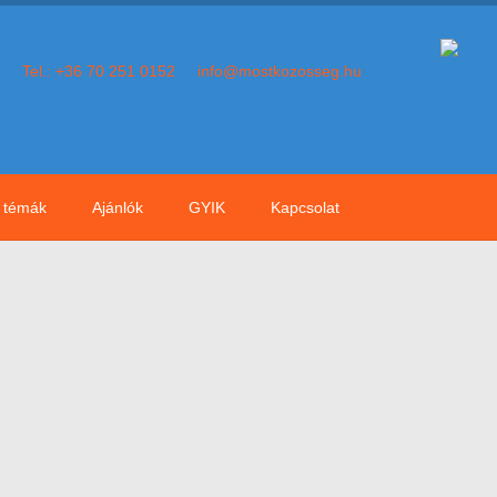
Tel.: +36 70 251 0152
info@mostkozosseg.hu
témák
Ajánlók
GYIK
Kapcsolat