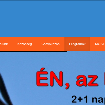
ólunk
Közösség
Csatlakozás
Programok
MOST 