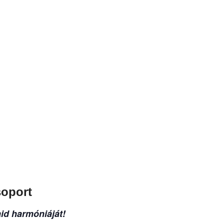
soport
aid harmóniáját!