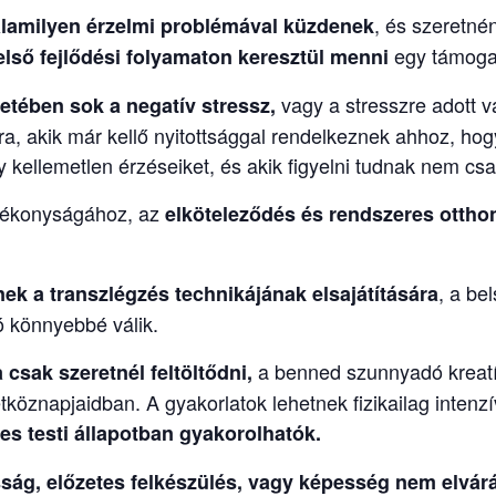
, és szeretné
alamilyen érzelmi problémával küzdenek
egy támoga
lső fejlődési folyamaton keresztül menni
vagy a stresszre adott v
letében sok a negatív stressz,
a, akik már kellő nyitottsággal rendelkeznek ahhoz, ho
y kellemetlen érzéseiket, és akik figyelni tudnak nem 
atékonyságához, az
elköteleződés és rendszeres otthon
, a be
nek a transzlégzés technikájának elsajátítására
ó könnyebbé válik.
a benned szunnyadó kreatív
a
csak szeretnél feltöltődni,
köznapjaidban. A gyakorlatok lehetnek fizikailag intenz
s testi állapotban gyakorolhatók.
ság, előzetes felkészülés, vagy képesség nem elvár