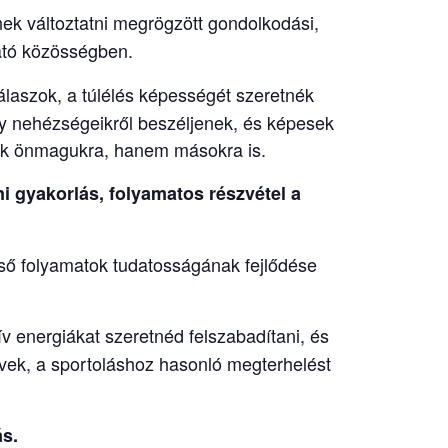
nek változtatni megrögzött gondolkodási,
tó közösségben.
álaszok, a túlélés képességét szeretnék
gy nehézségeikről beszéljenek, és képesek
csak önmagukra, hanem másokra is.
i gyakorlás, folyamatos részvétel a
lső folyamatok tudatosságának fejlődése
 energiákat szeretnéd felszabadítani, és
ívek, a sportoláshoz hasonló megterhelést
ás.