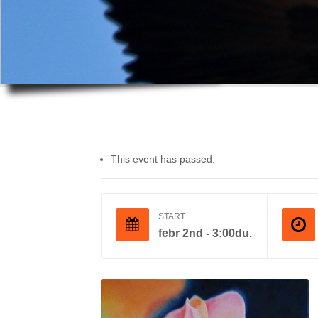
This event has passed.
START
febr 2nd - 3:00du.