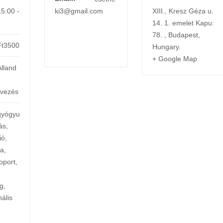
15:00 -
ki3@gmail.com
XIII., Kresz Géza u.
14. 1. emelet Kapu:
78.
,
Budapest
,
Ft3500
Hungary
.
+ Google Map
Álland
rvezés
gyógyu
ás
,
ió
,
ia
,
oport
,
ág
,
ális