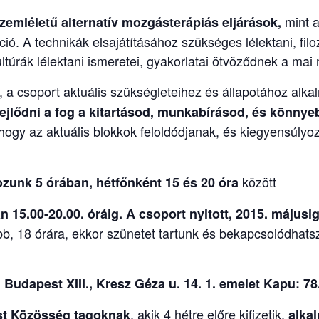
mint a
zemléletű alternatív mozgásterápiás eljárások,
ció. A technikák elsajátításához szükséges lélektani, fil
ultúrák lélektani ismeretei, gyakorlatai ötvöződnek a ma
, a csoport aktuális szükségleteihez és állapotához al
fejlődni a fog a kitartásod, munkabírásod, és kön
hogy az aktuális blokkok feloldódjanak, és kiegyensúlyoz
között
ozunk 5 órában,
hétfőnként 15 és 20 óra
án
15.00-20.00. óráig.
A csoport nyitott, 2015. május
bb, 18 órára, ekkor szünetet tartunk és bekapcsolódhatsz
 Budapest XIII., Kresz Géza u. 14. 1. emelet Kapu: 78
, akik 4 hétre előre kifizetik,
t Közösség tagoknak
alka