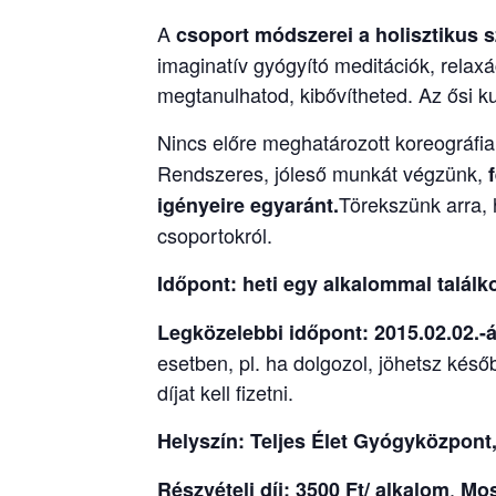
A
csoport módszerei a holisztikus s
imaginatív gyógyító meditációk, relaxá
megtanulhatod, kibővítheted. Az ősi k
Nincs előre meghatározott koreográfia
Rendszeres, jóleső munkát végzünk,
Törekszünk arra, 
igényeire egyaránt.
csoportokról.
Időpont: heti egy alkalommal találk
Legközelebbi időpont: 2015.02.02.-
esetben, pl. ha dolgozol, jöhetsz késő
díjat kell fizetni.
Helyszín: Teljes Élet Gyógyközpont,
,
Részvételi díj: 3500 Ft/ alkalom
Mos