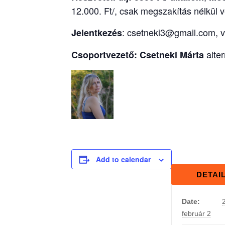
12.000. Ft/, csak megszakítás nélkül 
: csetneki3@gmail.com, v
Jelentkezés
alte
Csoportvezető: Csetneki Márta
Add to calendar
DETAI
Date:
február 2