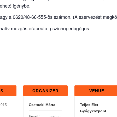
vehető igénybe.
agy a 0620/48-66-555-ös számon. (A szervezést megkönn
rnatív mozgásterapeuta, pszichopedagógus
LS
ORGANIZER
VENUE
2015.
Csetneki Márta
Teljes Élet
Gyógyközpont
Email:
csetne