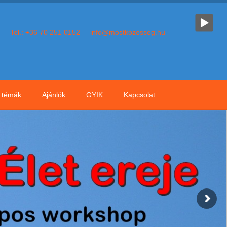
Tel.: +36 70 251 0152
info@mostkozosseg.hu
témák
Ajánlók
GYIK
Kapcsolat