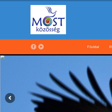
Főoldal
R