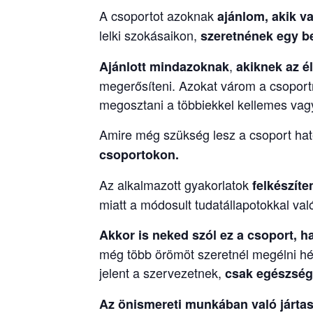
A csoportot azoknak
ajánlom, akik v
lelki szokásaikon,
szeretnének egy be
,
Ajánlott mindazoknak
akiknek az é
megerősíteni. Azokat várom a csoportr
megosztani a többiekkel kellemes vag
Amire még szükség lesz a csoport h
csoportokon.
Az alkalmazott gyakorlatok
felkészíte
miatt a módosult tudatállapotokkal val
Akkor is neked szól ez a csoport, h
még több örömöt szeretnél megélni hét
jelent a szervezetnek,
csak egészsége
Az önismereti munkában való jártas