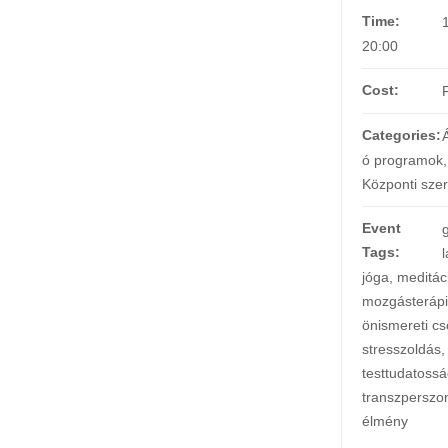
Time:
20:00
Cost:
Categories:
ó programok
,
Központi sze
Event
Tags:
l
jóga
,
meditác
mozgásteráp
önismereti cs
stresszoldás
,
testtudatoss
transzperszon
élmény