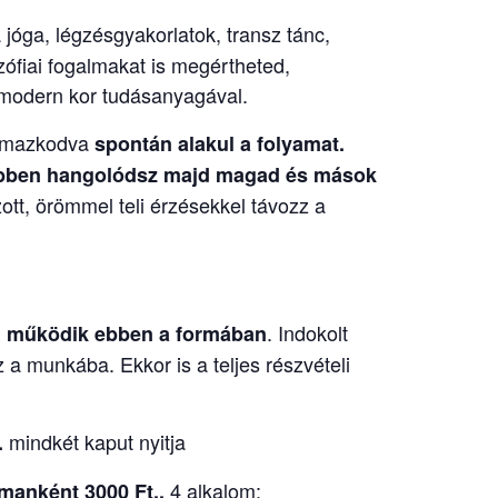
 jóga, légzésgyakorlatok, transz tánc,
ozófiai fogalmakat is megértheted,
i modern kor tudásanyagával.
kalmazkodva
spontán alakul a folyamat.
nyebben hangolódsz majd magad és mások
ott, örömmel teli érzésekkel távozz a
. Indokolt
ig működik ebben a formában
 a munkába. Ekkor is a teljes részvételi
mindkét kaput nyitja
.
4 alkalom:
lmanként 3000 Ft.,