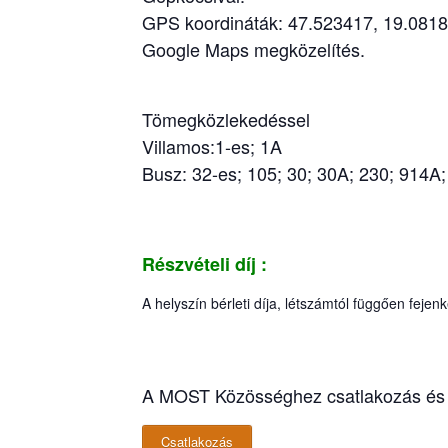
GPS koordináták: 47.523417, 19.081
Google Maps megközelítés.
Tömegközlekedéssel
Villamos:1-es; 1A
Busz: 32-es; 105; 30; 30A; 230; 914A
Részvételi díj :
A helyszín bérleti díja, létszámtól függően fejenk
A MOST Közösséghez csatlakozás és a 
Csatlakozás