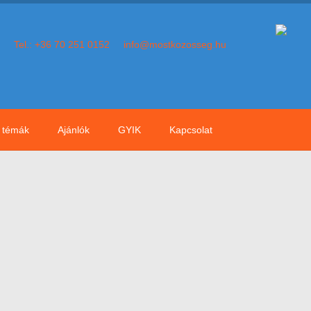
Tel.: +36 70 251 0152
info@mostkozosseg.hu
témák
Ajánlók
GYIK
Kapcsolat