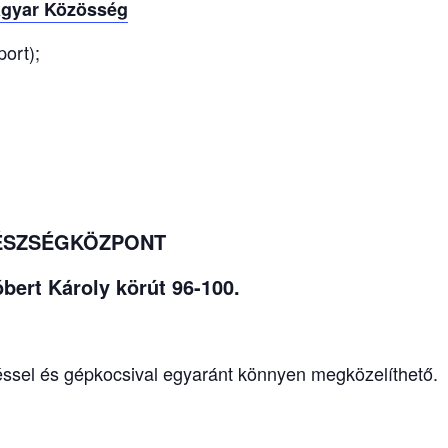
gyar Közösség
ort);
GÉSZSÉGKÖZPONT
ároly körút 96-100.
sel és gépkocsival egyaránt könnyen megközelíthető.