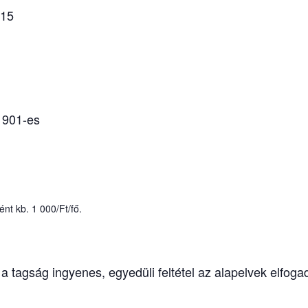
815
; 901-es
ént kb. 1 000/Ft/fő.
tagság ingyenes, egyedüli feltétel az alapelvek elfoga