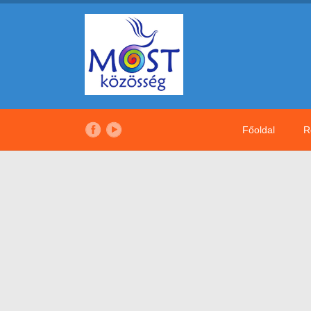
Főoldal
R