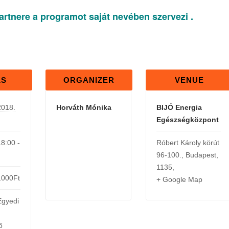
nere a programot saját nevében szervezi .
LS
ORGANIZER
VENUE
2018.
Horváth Mónika
BIJÓ Energia
Egészségközpont
18:00 -
Róbert Károly körút
96-100.
,
Budapest
,
1135
,
1000Ft
+ Google Map
Egyedi
ő