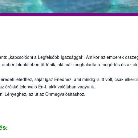
elenti: „kapcsolódni a Legfelsőbb Igazsággal”. Amikor az emberek öss
an ember jelenlétében történik, aki már meghaladta a megértés és az el
eredeti létedhez, saját igaz Énedhez, ami mindig is itt volt, csak elkerü
az örökké jelenvaló Én-t, akik valójában vagyunk.
teni Lényeghez, az út az Önmegvalósításhoz.
és: