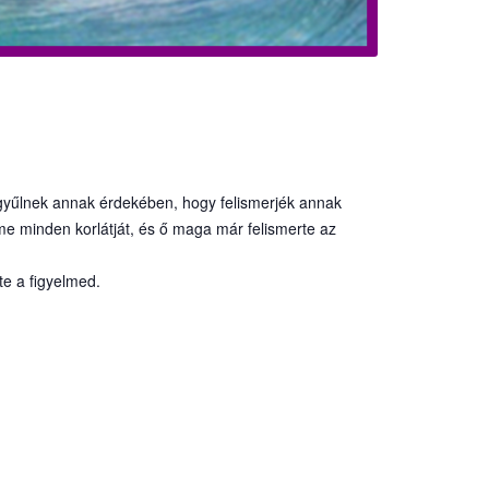
zegyűlnek annak érdekében, hogy felismerjék annak
me minden korlátját, és ő maga már felismerte az
lte a figyelmed.