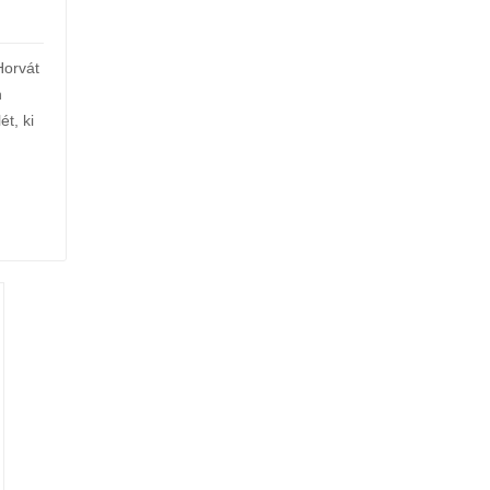
Horvát
h
lét
,
ki