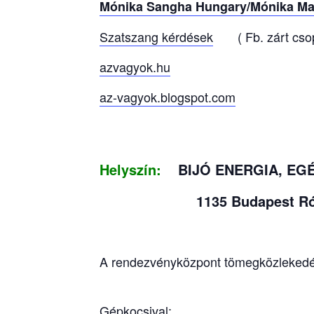
Mónika Sangha Hungary/Mónika Ma
Szatszang kérdések
( Fb. zárt csop
azvagyok.hu
az-vagyok.blogspot.com
Helyszín:
BIJÓ ENERGIA, E
1135 Budapest Róbert K
A rendezvényközpont tömegközlekedés
Gépkocsival: