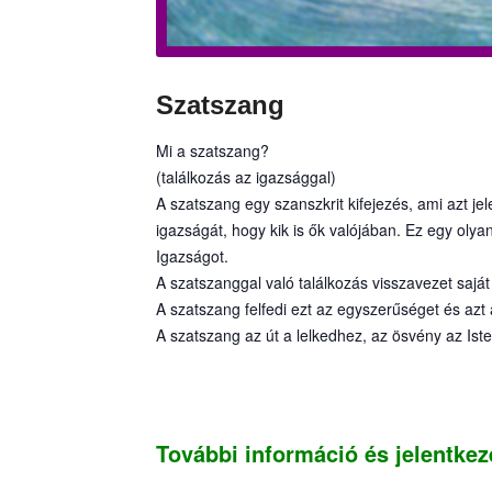
Szatszang
Mi a szatszang?
(találkozás az igazsággal)
A szatszang egy szanszkrit kifejezés, ami azt j
igazságát, hogy kik is ők valójában. Ez egy oly
Igazságot.
A szatszanggal való találkozás visszavezet saját 
A szatszang felfedi ezt az egyszerűséget és azt 
A szatszang az út a lelkedhez, az ösvény az Is
További információ és jelentkez