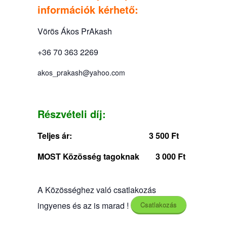
információk kérhető:
Vörös Ákos PrAkash
+36 70 363 2269
akos_prakash@yahoo.com
Részvételi díj:
Teljes ár:
3 500 Ft
MOST Közösség tagoknak 3 000 Ft
A Közösséghez való csatlakozás
ingyenes és az is marad !
Csatlakozás