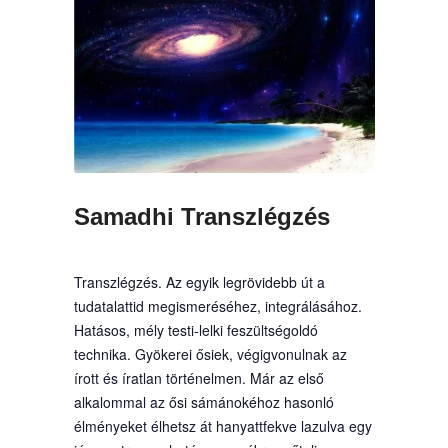
Samadhi Transzlégzés
Transzlégzés. Az egyik legrövidebb út a
tudatalattid megismeréséhez, integrálásához.
Hatásos, mély testi-lelki feszültségoldó
technika. Gyökerei ősiek, végigvonulnak az
írott és íratlan történelmen. Már az első
alkalommal az ősi sámánokéhoz hasonló
élményeket élhetsz át hanyattfekve lazulva egy