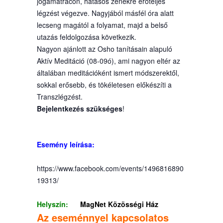
jógamatracon, hatásos zenékre erőteljes
légzést végezve. Nagyjából másfél óra alatt
lecseng magától a folyamat, majd a belső
utazás feldolgozása következik.
Nagyon ajánlott az Osho tanításain alapuló
Aktív Meditáció (08-09ó), ami nagyon eltér az
általában meditációként ismert módszerektől,
sokkal erősebb, és tökéletesen előkészíti a
Transzlégzést.
Bejelentkezés szükséges
!
Esemény leírása:
https://www.facebook.com/events/1496816890
19313/
Helyszín:
MagNet Közösségi Ház
Az eseménnyel kapcsolatos