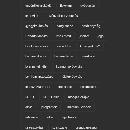
egyéni konzultáció
figyelem
gyógyulás
gyógyítás
gyógyító beszélgetés
gyógyító érintés
hangutazás
hatékonyság
Horváth Mónika
itt és most
jelenlét
jóga
keleti masszázs
kirándulás
ki vagyok én?
kommunikáció
kontempláció
kreativitás
kvantumelmélet
kvantumgyógyítás
Lomilomi masszázs
lélekgyógyítás
masszázsterápia
meditáció
mindfulness
MOST
MOST Klub
mozgásterápia
oldás
programok
Quantum Balance
relaxáció
siker
spiritualitás
stresszoldás
szatszang
testtudatosság