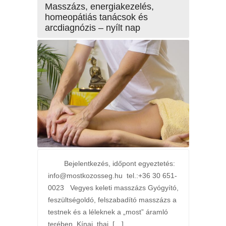
Masszázs, energiakezelés,
homeopátiás tanácsok és
arcdiagnózis – nyílt nap
Bejelentkezés, időpont egyeztetés:
info@mostkozosseg.hu tel.:+36 30 651-
0023 Vegyes keleti masszázs Gyógyító,
feszültségoldó, felszabadító masszázs a
testnek és a léleknek a „most” áramló
terében. Kínai, thai, […]