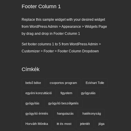
Footer Column 1
Replace this sample widget with your desired widget
from WordPress Admin > Appearance > Widgets Page
by drag and drop in Footer Column 1
Set footer columns 1 to 5 from WordPress Admin >
Customizer > Footer > Footer Column Dropdown
Címkék
belső béke
csoportos program
Eckhart Tolle
egyéni konzultáció
figyelem
gyógyulás
gyógyítás
gyógyító beszélgetés
gyógyító érintés
hangutazás
hatékonyság
Horváth Mónika
itt és most
jelenlét
jóga