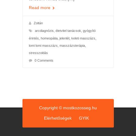
Read more
Zoltán
arcdiagnózis
,
életvitel tanácsok
,
gyógyító
érintés
,
homeopátia
,
jelenlét
,
keleti masszázs
,
lomi lomi masszázs
,
masszázsterápia
,
stresszoldás
0 Comments
Copyright © mostkozosseg.hu
Elérhetőségek
GYIK