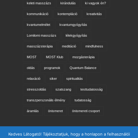
keleti masszázs
kirándulás
ki vagyok én?
kommunikáció
kontempláció
kreativitás
kvantumelmélet
kvantumgyógyítás
Lomilomi masszázs
lélekgyógyítás
masszázsterápia
meditáció
mindfulness
MOST
MOST Klub
mozgásterápia
oldás
programok
Quantum Balance
relaxáció
siker
spiritualitás
stresszoldás
szatszang
testtudatosság
transzperszonális élmény
tudatosság
áramlás
önismeret
önismereti csoport
Keresés az oldalon
Kedves Látogató! Tájékoztatjuk, hogy a honlapon a felhasználói