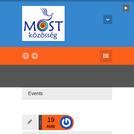
Events
19
AUG