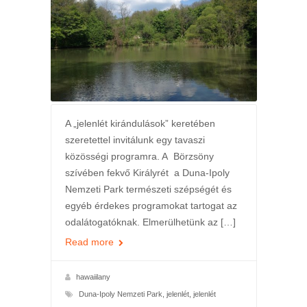
A „jelenlét kirándulások” keretében
szeretettel invitálunk egy tavaszi
közösségi programra. A Börzsöny
szívében fekvő Királyrét a Duna-Ipoly
Nemzeti Park természeti szépségét és
egyéb érdekes programokat tartogat az
odalátogatóknak. Elmerülhetünk az […]
Read more
hawaiilany
Duna-Ipoly Nemzeti Park
,
jelenlét
,
jelenlét