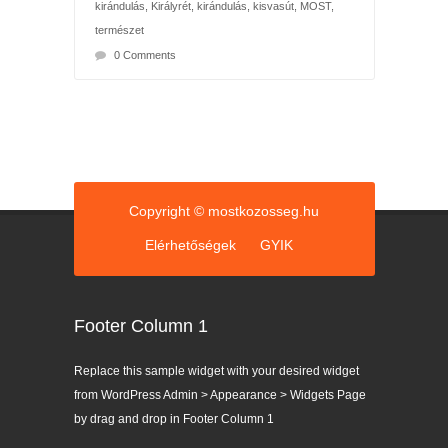
kirándulás
,
Királyrét
,
kirándulás
,
kisvasút
,
MOST
,
természet
0 Comments
Copyright © mostkozosseg.hu
Elérhetőségek
GYIK
Footer Column 1
Replace this sample widget with your desired widget
from WordPress Admin > Appearance > Widgets Page
by drag and drop in Footer Column 1