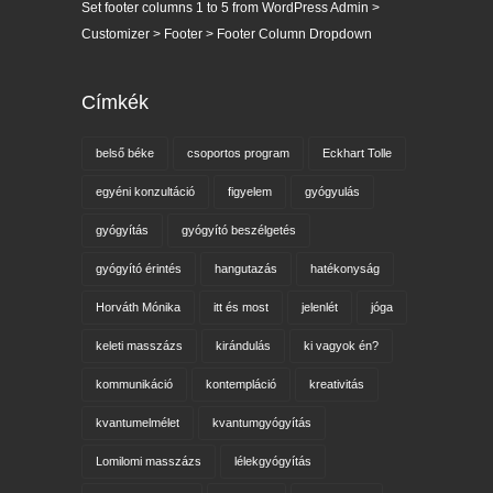
Set footer columns 1 to 5 from WordPress Admin >
Customizer > Footer > Footer Column Dropdown
Címkék
belső béke
csoportos program
Eckhart Tolle
egyéni konzultáció
figyelem
gyógyulás
gyógyítás
gyógyító beszélgetés
gyógyító érintés
hangutazás
hatékonyság
Horváth Mónika
itt és most
jelenlét
jóga
keleti masszázs
kirándulás
ki vagyok én?
kommunikáció
kontempláció
kreativitás
kvantumelmélet
kvantumgyógyítás
Lomilomi masszázs
lélekgyógyítás