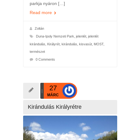
parkja nyáron […]
Read more
Zoltán
Duna-Ipoly Nemzeti Park
,
jelenlét
,
jelenlét
kirándulás
,
Királyrét
,
kirándulás
,
kisvasút
,
MOST
,
természet
0 Comments
27
MÁRC
Kirándulás Királyrétre