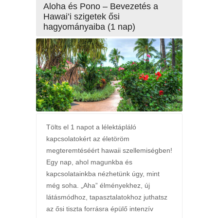
Aloha és Pono – Bevezetés a
Hawai’i szigetek ősi
hagyományaiba (1 nap)
Tölts el 1 napot a lélektápláló
kapcsolatokért az életöröm
megteremtéséért hawaii szellemiségben!
Egy nap, ahol magunkba és
kapcsolatainkba nézhetünk úgy, mint
még soha. „Aha” élményekhez, új
látásmódhoz, tapasztalatokhoz juthatsz
az ősi tiszta forrásra épülő intenzív