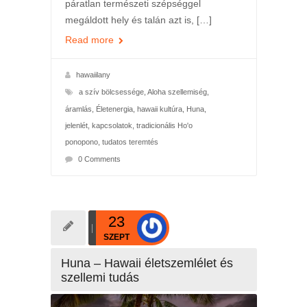
páratlan természeti szépséggel
megáldott hely és talán azt is, […]
Read more
hawaiilany
a szív bölcsessége
,
Aloha szellemiség
,
áramlás
,
Életenergia
,
hawaii kultúra
,
Huna
,
jelenlét
,
kapcsolatok
,
tradicionális Ho'o
ponopono
,
tudatos teremtés
0 Comments
23
SZEPT
Huna – Hawaii életszemlélet és
szellemi tudás