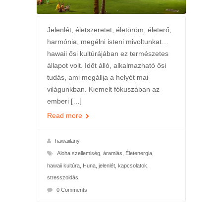
Jelenlét, életszeretet, életöröm, életerő,
harmónia, megélni isteni mivoltunkat…
hawaii ősi kultúrájában ez természetes
állapot volt. Időt álló, alkalmazható ősi
tudás, ami megállja a helyét mai
világunkban. Kiemelt fókuszában az
emberi […]
Read more
hawaiilany
Aloha szellemiség
,
áramlás
,
Életenergia
,
hawaii kultúra
,
Huna
,
jelenlét
,
kapcsolatok
,
stresszoldás
0 Comments