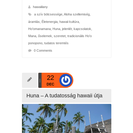
hawaiilany
a szív bölcsessége
,
Aloha szellemiség
,
áramlás
,
Életenergia
,
hawaii kultúra
,
Ho'omanamana
,
Huna
,
jelenlét
,
kapcsolatok
,
Mana
,
őselemek
,
szeretet
,
tradicionális Ho'o
ponopono
,
tudatos teremtés
0 Comments
22
DEC
Huna – A tudatosság hawaii útja