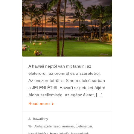
A hawaii néptől van mit tanulni az
életerőről, az örömről és a szeretetről.
Az önszeretetről is. S nem utolsó sorban
a JELENLÉTről. Hawai’i szigeteket átjáró
Aloha szellemiség az egész életet, […]
Read more
hawaiilany
Aloha szellemiség
,
áramlás
,
Életenergia
,
hawaii kultúra
,
Huna
,
jelenlét
,
kapcsolatok
,