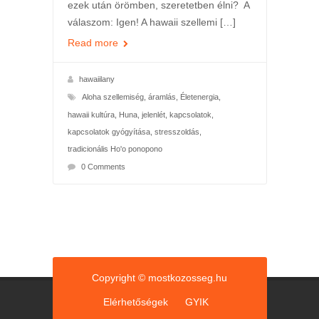
ezek után örömben, szeretetben élni? A
válaszom: Igen! A hawaii szellemi […]
Read more
hawaiilany
Aloha szellemiség
,
áramlás
,
Életenergia
,
hawaii kultúra
,
Huna
,
jelenlét
,
kapcsolatok
,
kapcsolatok gyógyítása
,
stresszoldás
,
tradicionális Ho'o ponopono
0 Comments
Copyright © mostkozosseg.hu
Elérhetőségek
GYIK