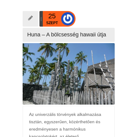
25
SZEPT
Huna – A bölcsesség hawaii útja
Az univerzális törvények alkalmazása
tisztán, egyszerűen, közérthetően és
eredményesen a harmónikus
kapcsolatokért, az életerő