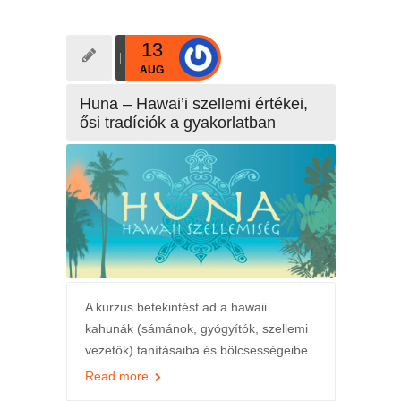
13
AUG
Huna – Hawai’i szellemi értékei,
ősi tradíciók a gyakorlatban
A kurzus betekintést ad a hawaii
kahunák (sámánok, gyógyítók, szellemi
vezetők) tanításaiba és bölcsességeibe.
Read more