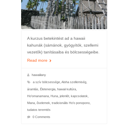
A kurzus betekintést ad a hawaii
kahunák (sámánok, gyógyítók, szellemi
vezetők) tanításaiba és bölcsességeibe.
Read more
hawaiilany
a szív bölcsessége
,
Aloha szellemiség
,
áramlás
,
Életenergia
,
hawaii kultúra
,
Ho'omanamana
,
Huna
,
jelenlét
,
kapcsolatok
,
Mana
,
őselemek
,
tradicionális Ho'o ponopono
,
tudatos teremtés
0 Comments