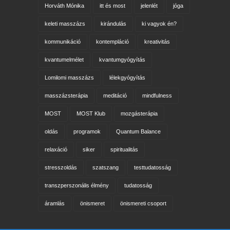
Horváth Mónika
itt és most
jelenlét
jóga
keleti masszázs
kirándulás
ki vagyok én?
kommunikáció
kontempláció
kreativitás
kvantumelmélet
kvantumgyógyítás
Lomilomi masszázs
lélekgyógyítás
masszázsterápia
meditáció
mindfulness
MOST
MOST Klub
mozgásterápia
oldás
programok
Quantum Balance
relaxáció
siker
spiritualitás
stresszoldás
szatszang
testtudatosság
transzperszonális élmény
tudatosság
áramlás
önismeret
önismereti csoport