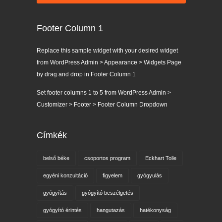
Footer Column 1
Replace this sample widget with your desired widget
from WordPress Admin > Appearance > Widgets Page
by drag and drop in Footer Column 1
Set footer columns 1 to 5 from WordPress Admin >
Customizer > Footer > Footer Column Dropdown
Címkék
belső béke
csoportos program
Eckhart Tolle
egyéni konzultáció
figyelem
gyógyulás
gyógyítás
gyógyító beszélgetés
gyógyító érintés
hangutazás
hatékonyság