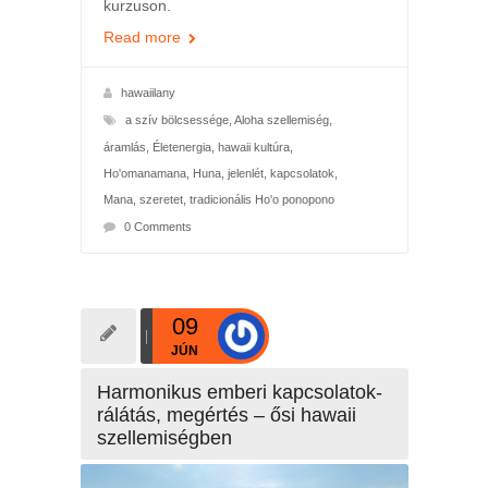
kurzuson.
Read more
hawaiilany
a szív bölcsessége
,
Aloha szellemiség
,
áramlás
,
Életenergia
,
hawaii kultúra
,
Ho'omanamana
,
Huna
,
jelenlét
,
kapcsolatok
,
Mana
,
szeretet
,
tradicionális Ho'o ponopono
0 Comments
09
JÚN
Harmonikus emberi kapcsolatok-
rálátás, megértés – ősi hawaii
szellemiségben