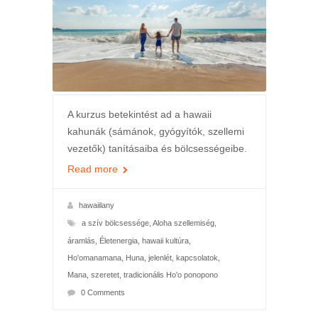
A kurzus betekintést ad a hawaii
kahunák (sámánok, gyógyítók, szellemi
vezetők) tanításaiba és bölcsességeibe.
Read more
hawaiilany
a szív bölcsessége
,
Aloha szellemiség
,
áramlás
,
Életenergia
,
hawaii kultúra
,
Ho'omanamana
,
Huna
,
jelenlét
,
kapcsolatok
,
Mana
,
szeretet
,
tradicionális Ho'o ponopono
0 Comments