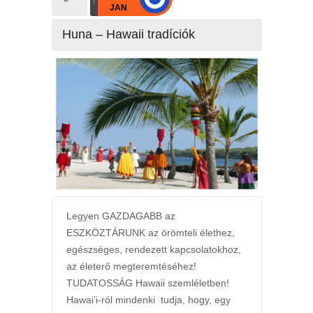
JAN
Huna – Hawaii tradíciók
Legyen GAZDAGABB az
ESZKÖZTÁRUNK az örömteli élethez,
egészséges, rendezett kapcsolatokhoz,
az életerő megteremtéséhez!
TUDATOSSÁG Hawaii szemléletben!
Hawai’i-ról mindenki tudja, hogy, egy