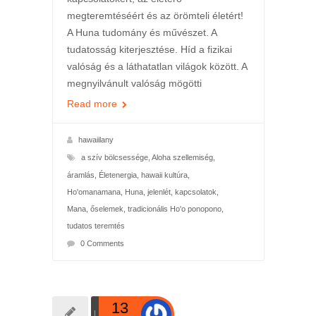
megteremtéséért és az örömteli életért!
A Huna tudomány és művészet. A
tudatosság kiterjesztése. Híd a fizikai
valóság és a láthatatlan világok között. A
megnyilvánult valóság mögötti
Read more
hawaiilany
a szív bölcsessége
,
Aloha szellemiség
,
áramlás
,
Életenergia
,
hawaii kultúra
,
Ho'omanamana
,
Huna
,
jelenlét
,
kapcsolatok
,
Mana
,
őselemek
,
tradicionális Ho'o ponopono
,
tudatos teremtés
0 Comments
13