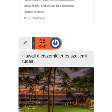
stresszoldás
,
tradicionális Ho'o ponopono
,
tudatos teremtés
0 Comments
15
OKT
Hawaii életszemlélet és szellemi
tudás