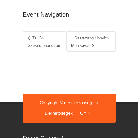
Event Navigation
Tai Chi
Szatszang Horváth
Székesfehérváron
Mónikával
Copyright © mostkozosseg.hu
Elérhetőségek
GYIK