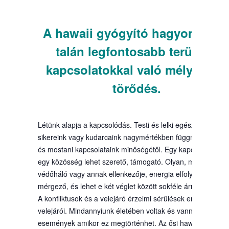
A hawaii gyógyító hagyományo
talán legfontosabb területe:
kapcsolatokkal való mélységes
törődés.
Létünk alapja a kapcsolódás. Testi és lelki egészségünk,
sikereink vagy kudarcaink nagymértékben függnek múltbéli
és mostani kapcsolataink minőségétől. Egy kapcsolat, vagy
egy közösség lehet szerető, támogató. Olyan, mint egy
védőháló vagy annak ellenkezője, energia elfolyató,
mérgező, és lehet e két véglet között sokféle árnyalat.
A konfliktusok és a velejáró érzelmi sérülések emberi létün
velejárói. Mindannyiunk életében voltak és vannak olyan
események amikor ez megtörténhet. Az ősi hawaii gyógyít