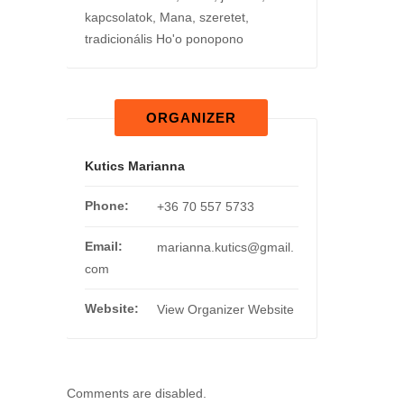
kapcsolatok
,
Mana
,
szeretet
,
tradicionális Ho'o ponopono
ORGANIZER
Kutics Marianna
Phone:
+36 70 557 5733
Email:
marianna.kutics@gmail.
com
Website:
View Organizer Website
Comments are disabled.