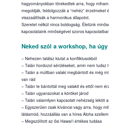
hagyományokban törekedtek arra, hogy mihamarabb
megoldják, feldolgozzák a “nehéz” érzelmeket és
visszaállítsák a harmonikus állapotot.
Szeretet nélkül nincs boldogság. Életünk minősége a
kapcsolataink minőségével szoros kapcsolatban áll.
Neked szól a workshop, ha úgy érzed:
– Nehezen találsz kiutat a konfliktusokból
– Talán hordozol sérüléseket, amin nem tudsz túllépni
– Talán a múltban valaki megbántott és még mindig hatáss
van rád
– Talán te bántottál meg valakit és ettől nem érzed jól mag
– Talán ugyanazokat a köröket járod
– Talán valamilyen kapcsolati nehézség leköti az energiád
– Egyszerűen csak kíváncsi vagy arra, hogy milyen
látásmód, hozzáállás van a híres Aloha szellemiség mögött
– Megszólított az ősi Hawai’i értékes tudása