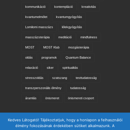
kommunikáció
kontempláció
kreativitás
kvantumelmélet
kvantumgyógyítás
Lomilomi masszázs
lélekgyógyítás
masszázsterápia
meditáció
mindfulness
MOST
MOST Klub
mozgásterápia
oldás
programok
Quantum Balance
relaxáció
siker
spiritualitás
stresszoldás
szatszang
testtudatosság
transzperszonális élmény
tudatosság
áramlás
önismeret
önismereti csoport
Keresés az oldalon
Kedves Látogató! Tájékoztatjuk, hogy a honlapon a felhasználói
élmény fokozásának érdekében sütiket alkalmazunk. A