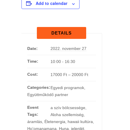
Add to calendar
DETAILS
Date:
2022. november 27
Time:
10:00 - 16:30
Cost:
17000 Ft – 20000 Ft
Categories:
Egyedi programok
,
Együttműködő partner
Event
a szív bölcsessége
,
Tags:
Aloha szellemiség
,
áramlás
,
Életenergia
,
hawaii kultúra
,
Ho'omanamana
,
Huna
,
jelenlét
,