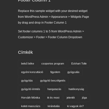
Footer Column 1
Replace this sample widget with your desired widget
from WordPress Admin > Appearance > Widgets Page
by drag and drop in Footer Column 1
Set footer columns 1 to 5 from WordPress Admin >
Customizer > Footer > Footer Column Dropdown
Címkék
belső béke
csoportos program
Eckhart Tolle
egyéni konzultáció
figyelem
gyógyulás
gyógyítás
gyógyító beszélgetés
gyógyító érintés
hangutazás
hatékonyság
Horváth Mónika
itt és most
jelenlét
jóga
keleti masszázs
kirándulás
ki vagyok én?