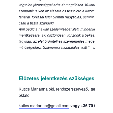
végtelen józansággal adta át megéléseit. Különösen
szimpatikus volt az alázata és tisztelete a közvetített tudás
tanárai, forrásai felé! Semmi nagyzolás, semmi kérkedés,
csak a tiszta szándék!
Ami pedig a hawaii szellemiséget illeti, mindenkinek ajánlo
merítkezésre, aki ösztönösen vonzódik a békesség, a
lágyság, az élet örömteli és szeretetteljes megélésének
minőségeihez. Számomra hazatalálás volt! ” – Lilla
Előzetes jelentkezés szükséges:
Kutics Marianna okl. rendszerszervező, tanácsadó,
oktató
kutics.marianna@gmail.com
vagy +36 70 557 5733