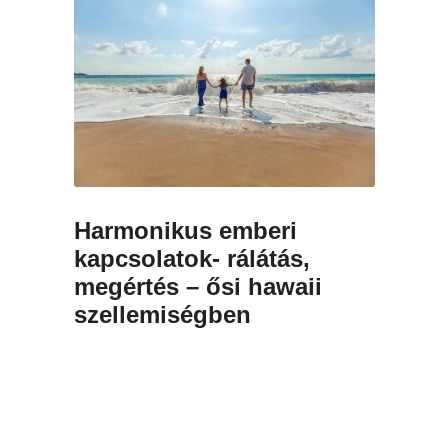
Harmonikus emberi
kapcsolatok- rálátás,
megértés – ősi hawaii
szellemiségben
Harmonikus emberi kapcsolatok
rálátás, megértés – ősi hawaii
szellemiségben