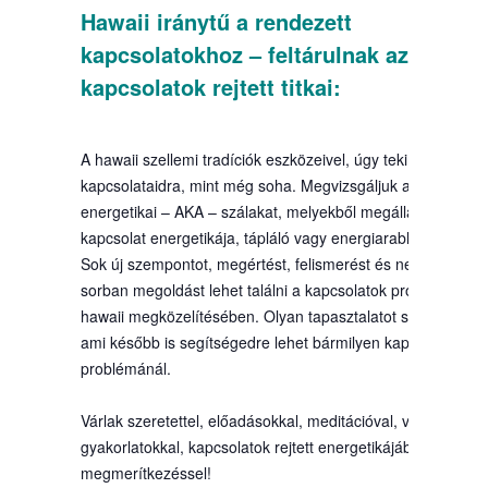
Hawaii iránytű a rendezett
kapcsolatokhoz – feltárulnak az emberi
kapcsolatok rejtett titkai:
A hawaii szellemi tradíciók eszközeivel, úgy tekinthetsz
kapcsolataidra, mint még soha. Megvizsgáljuk a láthatatlan
energetikai – AKA – szálakat, melyekből megállapítható eg
kapcsolat energetikája, tápláló vagy energiarabló mivolta.
Sok új szempontot, megértést, felismerést és nem utolsó
sorban megoldást lehet találni a kapcsolatok problémáira
hawaii megközelítésében. Olyan tapasztalatot szerezhetsz,
ami később is segítségedre lehet bármilyen kapcsolati
problémánál.
Várlak szeretettel, előadásokkal, meditációval, vizualizációs
gyakorlatokkal, kapcsolatok rejtett energetikájában
megmerítkezéssel!