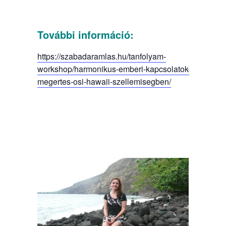
További információ:
https://szabadaramlas.hu/tanfolyam-
workshop/harmonikus-emberi-kapcsolatok-ralatas-
megertes-osi-hawaii-szellemisegben/