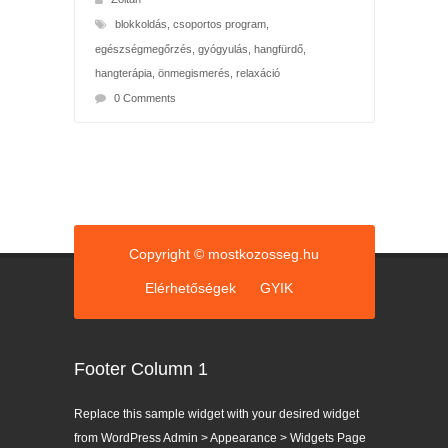
blokkoldás
,
csoportos program
,
egészségmegőrzés
,
gyógyulás
,
hangfürdő
,
hangterápia
,
önmegismerés
,
relaxáció
0 Comments
Copyright © mostkozosseg.hu
Elérhetőségek
GYIK
Footer Column 1
Replace this sample widget with your desired widget
from WordPress Admin > Appearance > Widgets Page