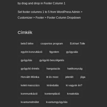
by drag and drop in Footer Column 1
Set footer columns 1 to 5 from WordPress Admin >
Customizer > Footer > Footer Column Dropdown
Címkék
belső béke
csoportos program
Eckhart Tolle
egyéni konzultáció
figyelem
gyógyulás
gyógyítás
gyógyító beszélgetés
gyógyító érintés
hangutazás
hatékonyság
Horváth Mónika
itt és most
jelenlét
jóga
keleti masszázs
kirándulás
ki vagyok én?
kommunikáció
kontempláció
kreativitás
kvantumelmélet
kvantumgyógyítás