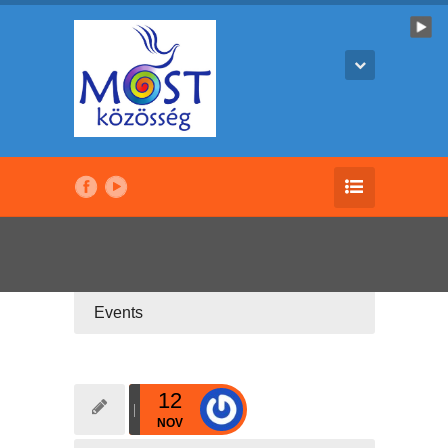
Events
12
NOV