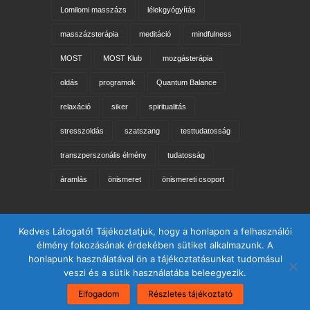
Lomilomi masszázs
lélekgyógyítás
masszázsterápia
meditáció
mindfulness
MOST
MOST Klub
mozgásterápia
oldás
programok
Quantum Balance
relaxáció
siker
spiritualitás
stresszoldás
szatszang
testtudatosság
transzperszonális élmény
tudatosság
áramlás
önismeret
önismereti csoport
Keresés az oldalon
Kedves Látogató! Tájékoztatjuk, hogy a honlapon a felhasználói
élmény fokozásának érdekében sütiket alkalmazunk. A
honlapunk használatával ön a tájékoztatásunkat tudomásul
veszi és a sütik használatába beleegyezik.
Elfogadom
Részletes tájékoztató