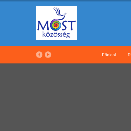
Főoldal
R