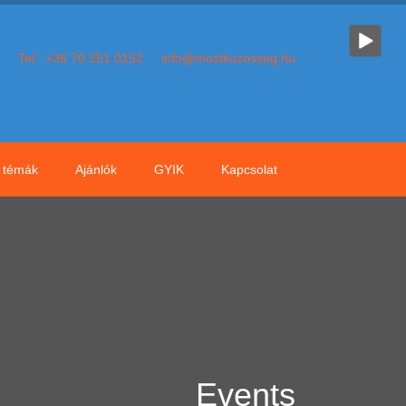
Tel.: +36 70 251 0152
info@mostkozosseg.hu
témák
Ajánlók
GYIK
Kapcsolat
Events