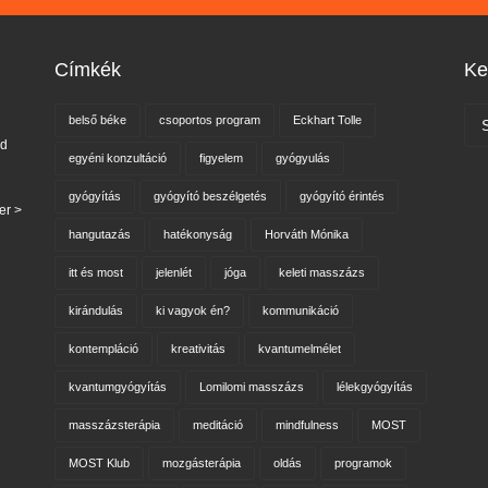
Címkék
Ke
belső béke
csoportos program
Eckhart Tolle
nd
egyéni konzultáció
figyelem
gyógyulás
gyógyítás
gyógyító beszélgetés
gyógyító érintés
er >
hangutazás
hatékonyság
Horváth Mónika
itt és most
jelenlét
jóga
keleti masszázs
kirándulás
ki vagyok én?
kommunikáció
kontempláció
kreativitás
kvantumelmélet
kvantumgyógyítás
Lomilomi masszázs
lélekgyógyítás
masszázsterápia
meditáció
mindfulness
MOST
MOST Klub
mozgásterápia
oldás
programok