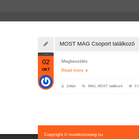
MOST MAG Csoport találkozó
02
Megbeszélés
OKT
Read more
Zoltán
MAG
,
MOST
,
találkozó
0 
Copyright © mostkozosseg.hu