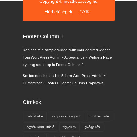
Copyright © mostkozosseg.hu
Elérhetőségek
GYIK
Footer Column 1
Replace this sample widget with your desired widget
from WordPress Admin > Appearance > Widgets Page
by drag and drop in Footer Column 1
Set footer columns 1 to 5 from WordPress Admin >
Customizer > Footer > Footer Column Dropdown
Címkék
belső béke
csoportos program
Eckhart Tolle
egyéni konzultáció
figyelem
gyógyulás