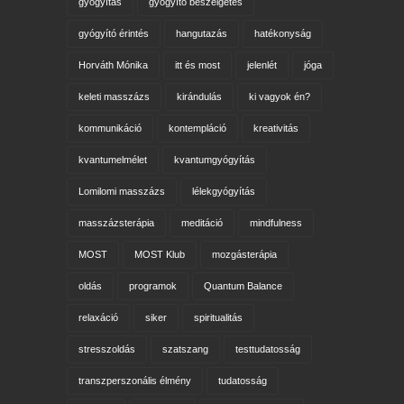
gyógyítás
gyógyító beszélgetés
gyógyító érintés
hangutazás
hatékonyság
Horváth Mónika
itt és most
jelenlét
jóga
keleti masszázs
kirándulás
ki vagyok én?
kommunikáció
kontempláció
kreativitás
kvantumelmélet
kvantumgyógyítás
Lomilomi masszázs
lélekgyógyítás
masszázsterápia
meditáció
mindfulness
MOST
MOST Klub
mozgásterápia
oldás
programok
Quantum Balance
relaxáció
siker
spiritualitás
stresszoldás
szatszang
testtudatosság
transzperszonális élmény
tudatosság