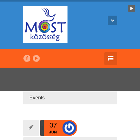
Events
07
JÚN