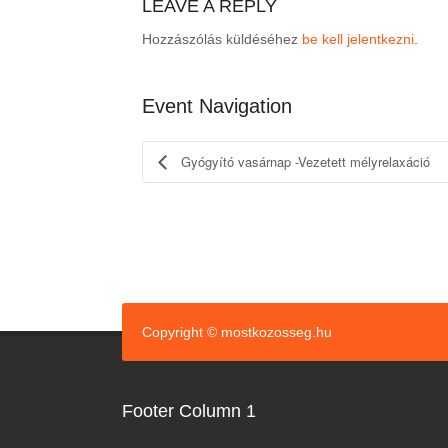
LEAVE A REPLY
Hozzászólás küldéséhez
be kell jelentkezni
.
Event Navigation
Gyógyító vasárnap -Vezetett mélyrelaxáció
Copyright © mostkozosseg.hu
Footer Column 1