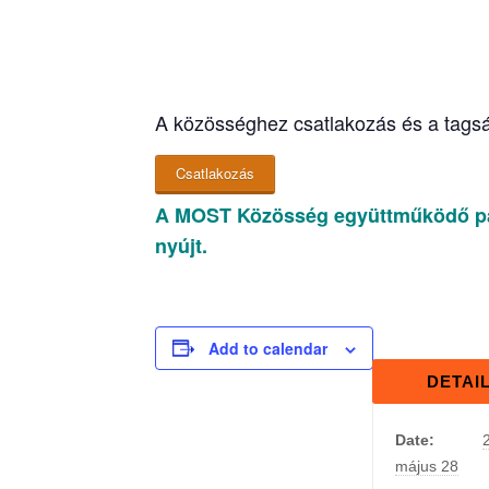
A közösséghez csatlakozás és a tagság
Csatlakozás
A MOST Közösség együttműködő par
nyújt.
Add to calendar
DETAI
Date:
május 28