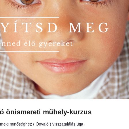
ó önismereti műhely-kurzus
eki minőséghez ( Önvaló ) visszatalálás útja .