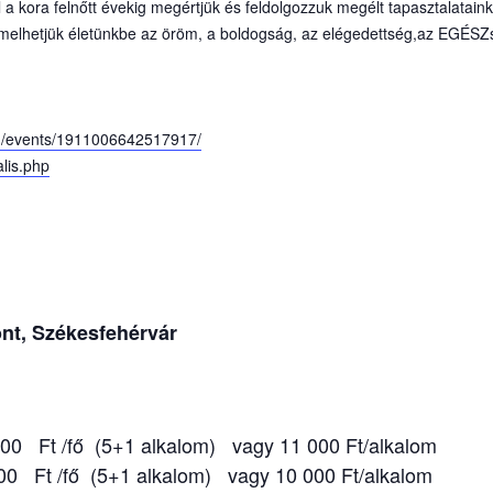
 a kora felnőtt évekig megértjük és feldolgozzuk megélt tapasztalataink
aemelhetjük életünkbe az öröm, a boldogság, az elégedettség,az EGÉS
m/even
ts/1911006642517917/
alis.php
ont
, Székesfehérvár
1 alkalom) vagy 11 000 Ft/alkalom
t /fő (5+1 alkalom) vagy 10 000 Ft/alkalom