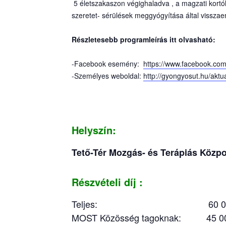
5 életszakaszon végighaladva , a magzati kortól
szeretet- sérülések meggyógyítása által vissz
Részletesebb programleírás itt olvasható:
-Facebook esemény:
https://www.facebook.co
-Személyes weboldal:
http://gyongyosut.hu
/aktu
Helyszín:
Tető-Tér Mozgás- és Terápiás Közp
Részvételi díj :
Teljes: 60 000 Ft /fő (5+
MOST Közösség tagoknak: 45 000 F