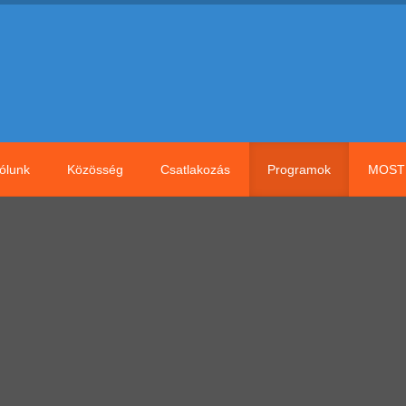
ólunk
Közösség
Csatlakozás
Programok
MOST 