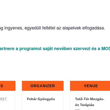
 ingyenes, egyedüli feltétel az alapelvek elfogadása.
tnere a programot saját nevében szervezi és a MO
LS
ORGANIZER
VENUE
2017.
Fehér Gyöngyös
Tető-Tér Mozgás-
és Terápiás