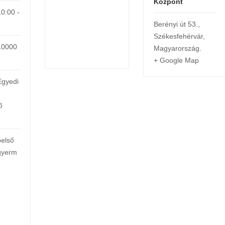
Központ
10:00 -
Berényi út 53.
,
Székesfehérvár
,
10000
Magyarország
.
+ Google Map
Egyedi
ő
belső
gyerm