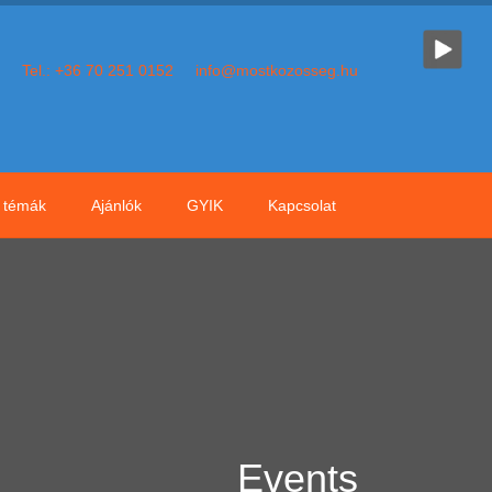
Tel.: +36 70 251 0152
info@mostkozosseg.hu
témák
Ajánlók
GYIK
Kapcsolat
Events