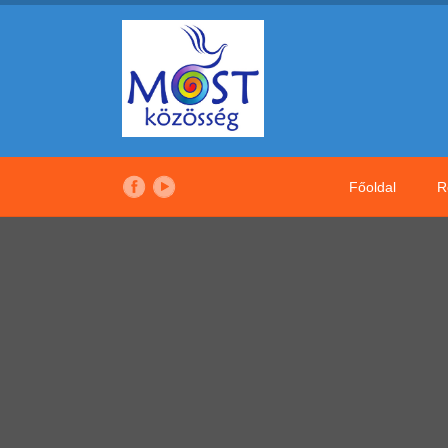
Főoldal
R