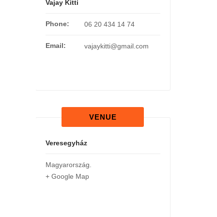
Vajay Kitti
Phone:
06 20 434 14 74
Email:
vajaykitti@gmail.com
VENUE
Veresegyház
Magyarország
.
+ Google Map