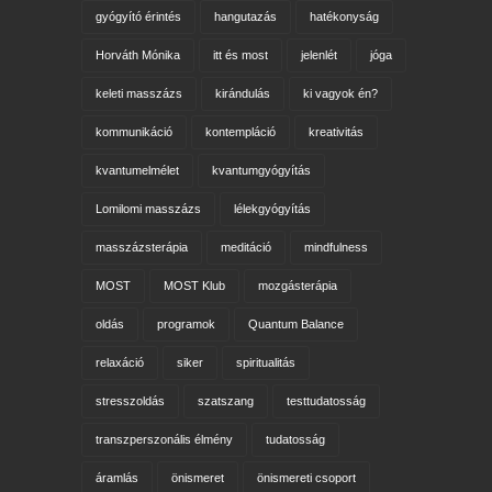
gyógyító érintés
hangutazás
hatékonyság
Horváth Mónika
itt és most
jelenlét
jóga
keleti masszázs
kirándulás
ki vagyok én?
kommunikáció
kontempláció
kreativitás
kvantumelmélet
kvantumgyógyítás
Lomilomi masszázs
lélekgyógyítás
masszázsterápia
meditáció
mindfulness
MOST
MOST Klub
mozgásterápia
oldás
programok
Quantum Balance
relaxáció
siker
spiritualitás
stresszoldás
szatszang
testtudatosság
transzperszonális élmény
tudatosság
áramlás
önismeret
önismereti csoport