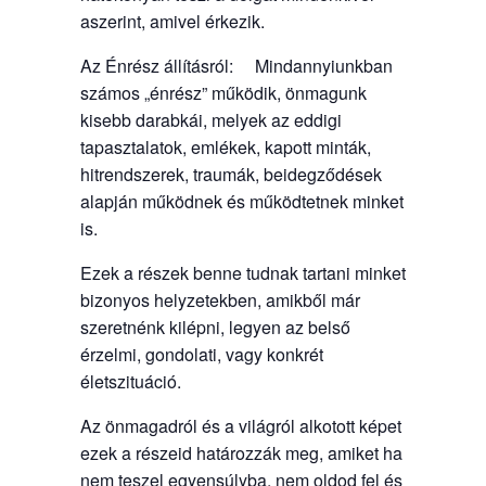
aszerint, amivel érkezik.
Az Énrész állításról: Mindannyiunkban
számos „énrész” működik, önmagunk
kisebb darabkái, melyek az eddigi
tapasztalatok, emlékek, kapott minták,
hitrendszerek, traumák, beidegződések
alapján működnek és működtetnek minket
is.
Ezek a részek benne tudnak tartani minket
bizonyos helyzetekben, amikből már
szeretnénk kilépni, legyen az belső
érzelmi, gondolati, vagy konkrét
életszituáció.
Az önmagadról és a világról alkotott képet
ezek a részeid határozzák meg, amiket ha
nem teszel egyensúlyba, nem oldod fel és