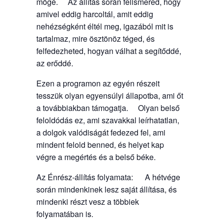
mögé. Az állítás során felismered, hogy
amivel eddig harcoltál, amit eddig
nehézségként éltél meg, igazából mit is
tartalmaz, mire ösztönöz téged, és
felfedezheted, hogyan válhat a segítőddé,
az erőddé.
Ezen a programon az egyén részeit
tesszük olyan egyensúlyi állapotba, ami őt
a továbbiakban támogatja. Olyan belső
feloldódás ez, ami szavakkal leírhatatlan,
a dolgok valódiságát fedezed fel, ami
mindent felold benned, és helyet kap
végre a megértés és a belső béke.
Az Énrész-állítás folyamata: A hétvége
során mindenkinek lesz saját állítása, és
mindenki részt vesz a többiek
folyamatában is.