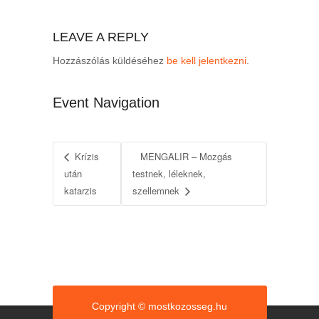
LEAVE A REPLY
Hozzászólás küldéséhez
be kell jelentkezni
.
Event Navigation
Krízis
MENGALIR – Mozgás
után
testnek, léleknek,
katarzis
szellemnek
Copyright © mostkozosseg.hu