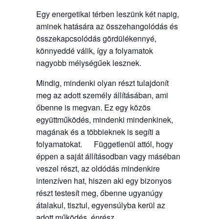
Egy energetikai térben leszünk két napig,
aminek hatására az összehangolódás és
összekapcsolódás gördülékennyé,
könnyeddé válik, így a folyamatok
nagyobb mélységűek lesznek.
Mindig, mindenki olyan részt tulajdonít
meg az adott személy állításában, ami
őbenne is megvan. Ez egy közös
együttműködés, mindenki mindenkinek,
magának és a többieknek is segíti a
folyamatokat. Függetlenül attól, hogy
éppen a saját állításodban vagy máséban
veszel részt, az oldódás mindenkire
intenzíven hat, hiszen aki egy bizonyos
részt testesít meg, őbenne ugyanúgy
átalakul, tisztul, egyensúlyba kerül az
adott működés, énrész.