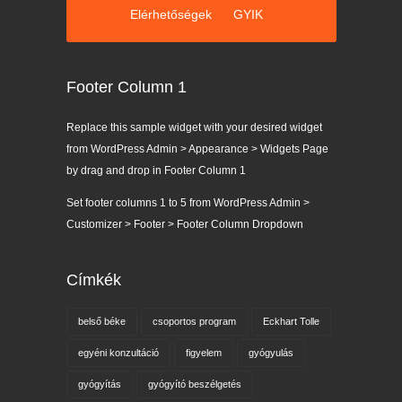
Elérhetőségek
GYIK
Footer Column 1
Replace this sample widget with your desired widget
from WordPress Admin > Appearance > Widgets Page
by drag and drop in Footer Column 1
Set footer columns 1 to 5 from WordPress Admin >
Customizer > Footer > Footer Column Dropdown
Címkék
belső béke
csoportos program
Eckhart Tolle
egyéni konzultáció
figyelem
gyógyulás
gyógyítás
gyógyító beszélgetés