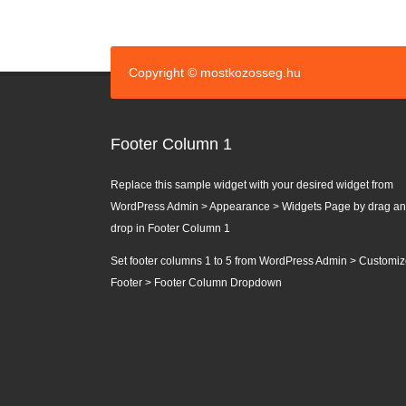
Copyright © mostkozosseg.hu
Footer Column 1
Replace this sample widget with your desired widget from
WordPress Admin > Appearance > Widgets Page by drag a
drop in Footer Column 1
Set footer columns 1 to 5 from WordPress Admin > Customiz
Footer > Footer Column Dropdown