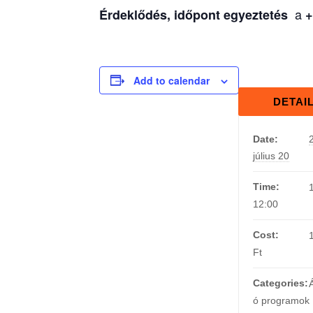
a
Érdeklődés, időpont egyeztetés
+
Add to calendar
DETAI
Date:
július 20
Time:
12:00
Cost:
Ft
Categories:
ó programok