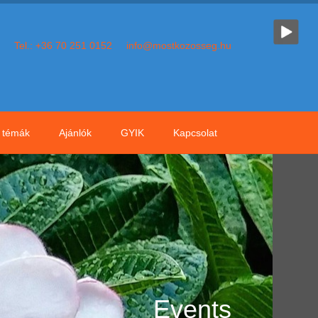
Tel.: +36 70 251 0152
info@mostkozosseg.hu
témák
Ajánlók
GYIK
Kapcsolat
Events