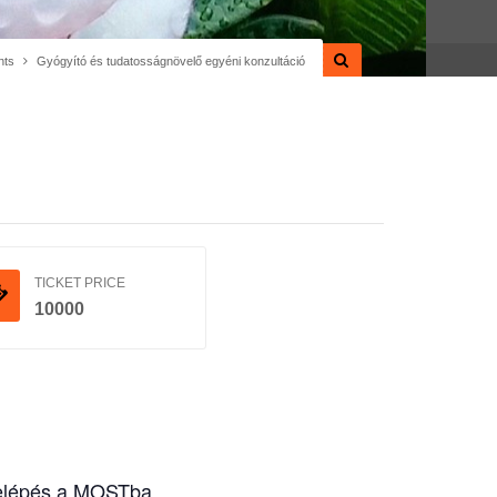
nts
Gyógyító és tudatosságnövelő egyéni konzultáció
TICKET PRICE
10000
 belépés a MOSTba.