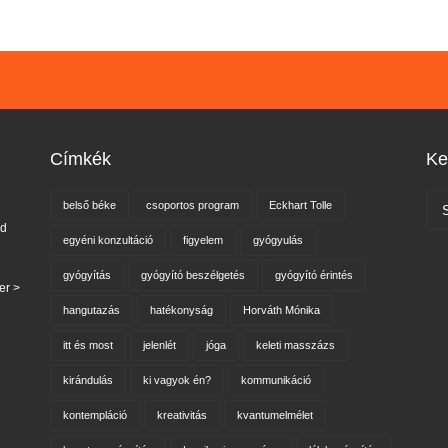
Címkék
Ke
belső béke
csoportos program
Eckhart Tolle
nd
egyéni konzultáció
figyelem
gyógyulás
gyógyítás
gyógyító beszélgetés
gyógyító érintés
er >
hangutazás
hatékonyság
Horváth Mónika
itt és most
jelenlét
jóga
keleti masszázs
kirándulás
ki vagyok én?
kommunikáció
kontempláció
kreativitás
kvantumelmélet