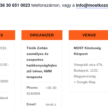
telefonszámon, vagy a
36 30 651 0023
info@mostkozo
LS
ORGANIZER
VENUE
2016.
Török Zoltán
MOST Közösség
személyes és
Központ
csoportos
10:00 -
Visegrádi utca 47b
,
hatékonyságfejles
Budapest
,
1132
,
ztő tréner, AMM
Magyarország
.
terapeuta
10000
+ Google Map
Phone:
+36 30
9246908
Álland
Email:
torok.z