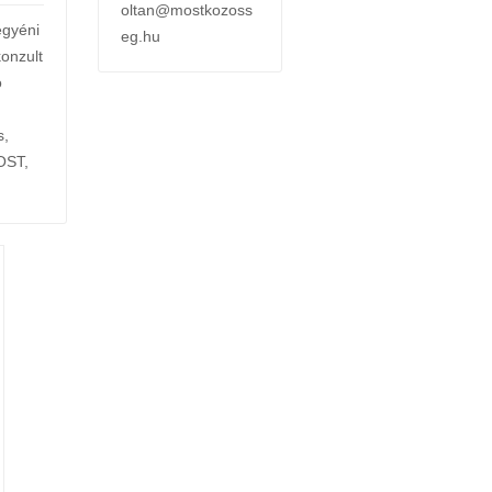
oltan@mostkozoss
egyéni
eg.hu
konzult
ó
s
,
OST
,