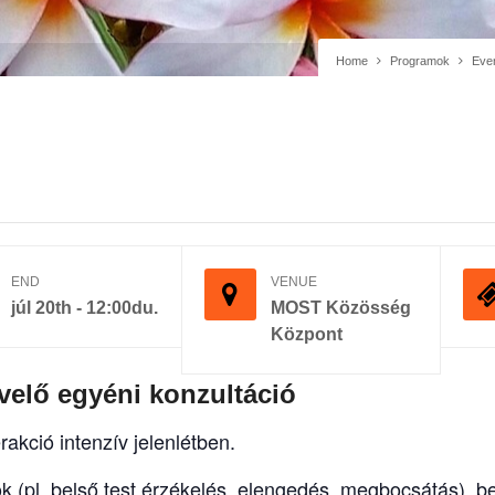
Home
Programok
Eve
END
VENUE
júl 20th - 12:00du.
MOST Közösség
Központ
elő egyéni konzultáció
rakció intenzív jelenlétben.
tok (pl. belső test érzékelés, elengedés, megbocsátás),