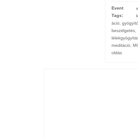
Event
Tags:
áció
,
gyógyít
beszélgetés
,
lélekgyógyítá
meditáció
,
M
oldás