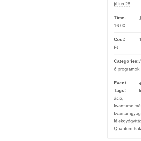
július 28
Time:
16:00
Cost:
Ft
Categories:
ó programok
Event
Tags:
áció
,
kvantumelmél
kvantumgyóg
lélekgyógyítá
Quantum Bal