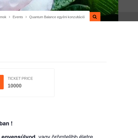
amok
Events
Quantum Balance egyéni konzultáció
TICKET PRICE
10000
ban !
, vagy örömtelibb életre
az egyensúlyod