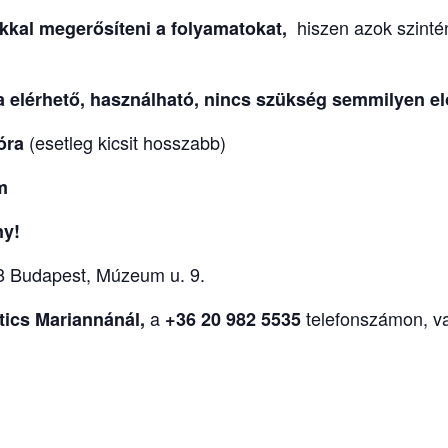
hiszen azok szinté
kkal
megerősíteni a folyamatokat,
a elérhető, használható, nincs szükség semmilyen elő
(esetleg kicsit hosszabb)
 óra
om
ny!
8 Budapest, Múzeum u. 9.
a
telefonszámon, v
tics Mariannánál,
+36 20 982 5535