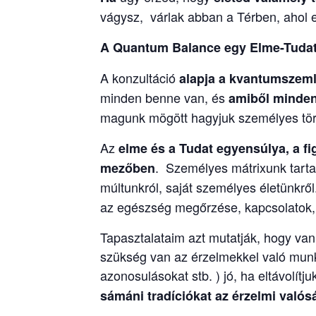
vágysz, várlak abban a Térben, ahol 
A Quantum Balance egy Elme-Tudat 
A konzultáció
alapja a kvantumszeml
minden benne van, és
amiből minden 
magunk mögött hagyjuk személyes tört
Az
elme és a Tudat egyensúlya, a f
. Személyes mátrixunk tartal
mezőben
múltunkról, saját személyes életünkrő
az egészség megőrzése, kapcsolatok, h
Tapasztalataim azt mutatják, hogy va
szükség van az érzelmekkel való munká
azonosulásokat stb. ) jó, ha eltávolít
sámáni tradíciókat
az érzelmi való