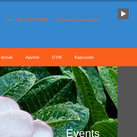
Tel.: +36 70 251 0152
info@mostkozosseg.hu
témák
Ajánlók
GYIK
Kapcsolat
Events