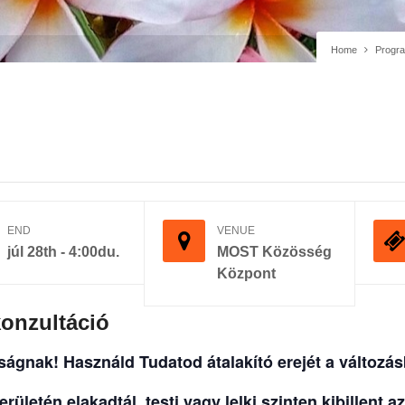
Home
Progr
END
VENUE
júl 28th - 4:00du.
MOST Közösség
Központ
onzultáció
sságnak!
Használd Tudatod átalakító erejét a változás
erületén elakadtál, testi vagy lelki szinten kibillent 