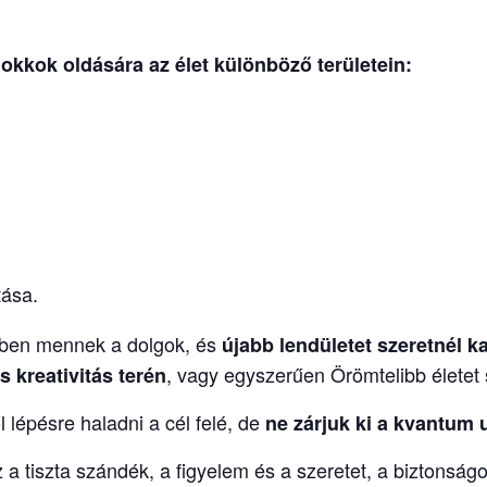
lokkok oldására
az élet különböző területein:
tása.
ndben mennek a dolgok, és
újabb lendületet
szeretnél k
, vagy egyszerűen Örömtelibb életet s
 kreativitás terén
l lépésre haladni a cél felé, de
ne zárjuk ki a kvantum 
z a tiszta szándék, a figyelem és a szeretet, a biztonságo