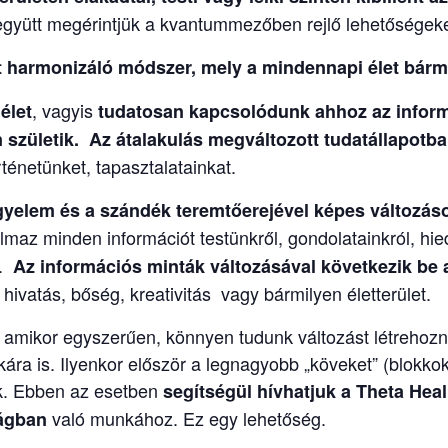
együtt megérintjük a kvantummezőben rejlő lehetőségeke
harmonizáló módszer, mely a mindennapi élet bárme
, vagyis
élet
tudatosan kapcsolódunk ahhoz az info
születik. Az átalakulás megváltozott tudatállapotban
énetünket, tapasztalatainkat.
igyelem és a szándék teremtőerejével képes változás
maz minden információt testünkről, gondolatainkról, hied
l.
Az információs minták változásával következik be a
ivatás, bőség, kreativitás vagy bármilyen életterület.
n amikor egyszerűen, könnyen tudunk változást létrehoz
ra is. Ilyenkor először a legnagyobb „köveket” (blokkoka
juk. Ebben az esetben
segítségül hívhatjuk a
Theta Heal
való munkához. Ez egy lehetőség.
ságban