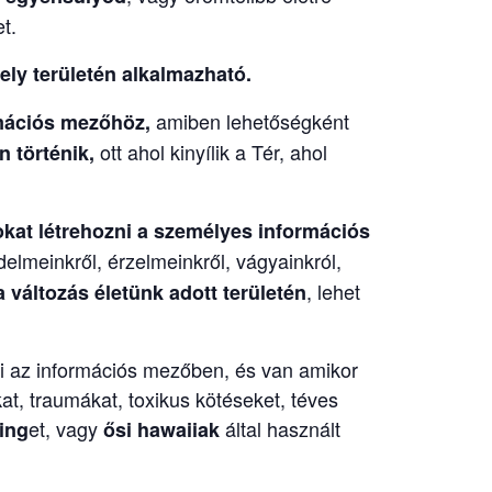
t.
ly területén alkalmazható.
amiben lehetőségként
rmációs mezőhöz,
ott ahol kinyílik a Tér, ahol
 történik,
okat létrehozni a személyes információs
elmeinkről, érzelmeinkről, vágyainkról,
, lehet
 változás életünk adott területén
ni az információs mezőben, és van amikor
t, traumákat, toxikus kötéseket, téves
et, vagy
által használt
ing
ősi hawaiiak