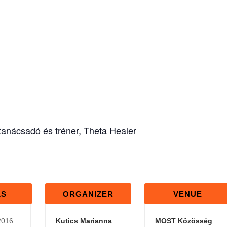
anácsadó és tréner, Theta Healer
LS
ORGANIZER
VENUE
2016.
Kutics Marianna
MOST Közösség