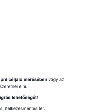
vagy az
apni céljaid elérésében
zeretnél élni.
!
ugrás lehetőségét
s, ítélkezésmentes tér.