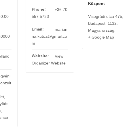
Központ
Phone:
+36 70
10:00 -
557 5733
Visegrádi utca 47b
,
Budapest
,
1132
,
Email:
marian
Magyarország
.
10000
na.kutics@gmail.co
+ Google Map
m
Website:
Álland
View
Organizer Website
egyéni
konzult
et
,
yítás
,
s
,
ance