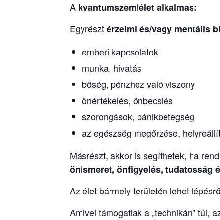
A
kvantumszemlélet
alkalmas:
Egyrészt
érzelmi és/vagy mentális b
emberi kapcsolatok
munka, hivatás
bőség, pénzhez való viszony
önértékelés, önbecslés
szorongások, pánikbetegség
az egészség megőrzése, helyreállí
Másrészt, akkor is segíthetek, ha re
önismeret, önfigyelés, tudatosság és
Az élet bármely területén lehet lépésrő
Amivel támogatlak a „technikán” túl, a