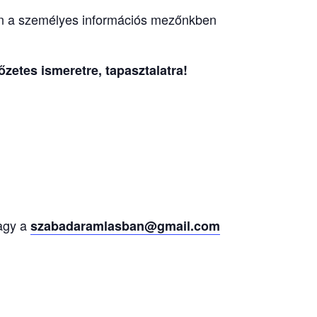
n a személyes információs mezőnkben
zetes ismeretre, tapasztalatra!
agy a
szabadaramlasban@gmail.com