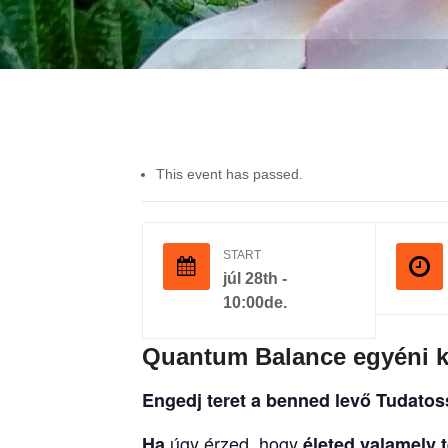
This event has passed.
START
júl 28th -
10:00de.
Quantum Balance egyéni k
Engedj teret a benned levő Tudato
úgy érzed, hogy
Ha
életed valamely t