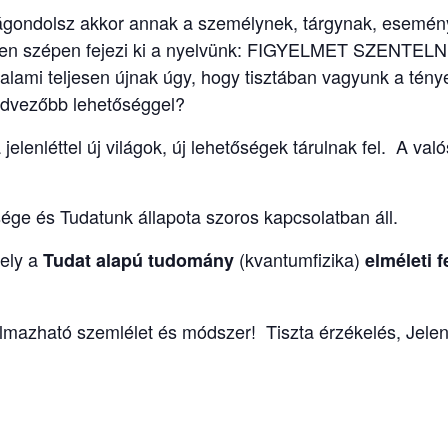
rágondolsz akkor annak a személynek, tárgynak, esemény
yen szépen fejezi ki a nyelvünk: FIGYELMET SZENTELN
lami teljesen újnak úgy, hogy tisztában vagyunk a tények
edvezőbb lehetőséggel?
a jelenléttel új világok, új lehetőségek tárulnak fel. A v
ége és Tudatunk állapota szoros kapcsolatban áll.
mely a
(kvantumfizika)
Tudat alapú tudomány
elméleti f
mazható szemlélet és módszer! Tiszta érzékelés, Jele