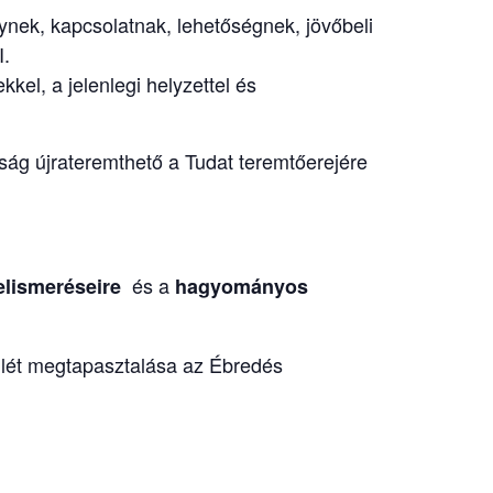
nek, kapcsolatnak, lehetőségnek, jövőbeli
I.
kel, a jelenlegi helyzettel és
alóság újrateremthető a Tudat teremtőerejére
és a
elismeréseire
hagyományos
nlét megtapasztalása az Ébredés