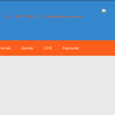
Tel.: +36 70 251 0152
info@mostkozosseg.hu
témák
Ajánlók
GYIK
Kapcsolat