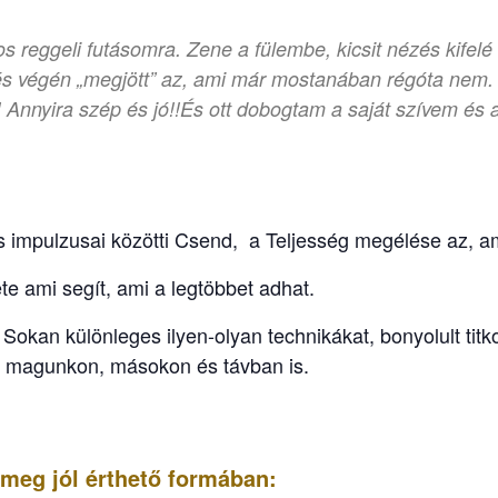
reggeli futásomra. Zene a fülembe, kicsit nézés kifelé 
, és végén „megjött” az, ami már mostanában régóta nem.
 Annyira szép és jó!!És ott dobogtam a saját szívem és
 impulzusai közötti Csend, a Teljesség megélése az, am
ete ami segít, ami a legtöbbet adhat.
okan különleges ilyen-olyan technikákat, bonyolult titk
k magunkon, másokon és távban is.
k meg jól érthető formában: