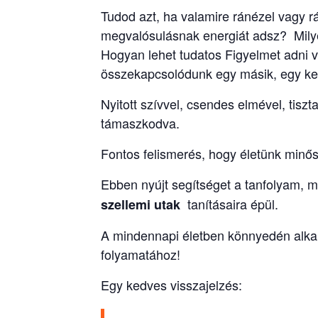
Tudod azt, ha valamire ránézel vagy 
megvalósulásnak energiát adsz? Mil
Hogyan lehet tudatos Figyelmet adni va
összekapcsolódunk egy másik, egy k
Nyitott szívvel, csendes elmével, tiszt
támaszkodva.
Fontos felismerés, hogy életünk minős
Ebben nyújt segítséget a tanfolyam, 
tanításaira épül.
szellemi utak
A mindennapi életben könnyedén alkal
folyamatához!
Egy kedves visszajelzés: