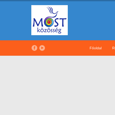
Főoldal
R