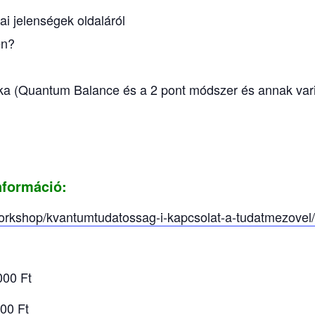
ai jelenségek oldaláról
én?
hnika (Quantum Balance és a 2 pont módszer és annak vari
nformáció:
orkshop/kvantumtudatossag-i-kapcsolat-a-tudatmezovel/
 Ft
00 Ft