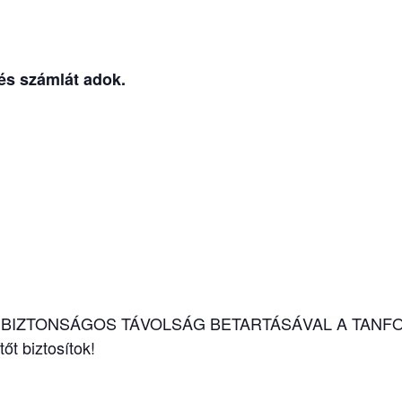
 és számlát adok.
a BIZTONSÁGOS TÁVOLSÁG BETARTÁSÁVAL A TANF
t biztosítok!