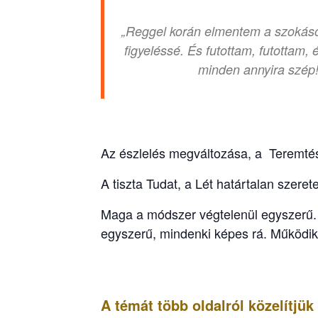
„Reggel korán elmentem a szokásos 
figyeléssé. És futottam, futottam
minden annyira szép!
Az észlelés megváltozása, a Teremtés
A tiszta Tudat, a Lét határtalan szeret
Maga a módszer végtelenül egyszerű. S
egyszerű, mindenki képes rá. Működi
A témát több oldalról közelítjü