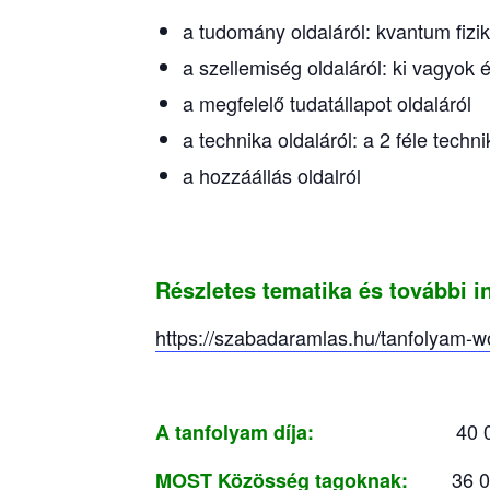
a tudomány oldaláról: kvantum fizik
a szellemiség oldaláról: ki vagyok 
a megfelelő tudatállapot oldaláról
a technika oldaláról: a 2 féle tec
a hozzáállás oldalról
Részletes tematika és további i
https://szabadaramlas.hu/tanfolyam-w
40 000
A tanfolyam díja:
36 0
MOST Közösség tagoknak: