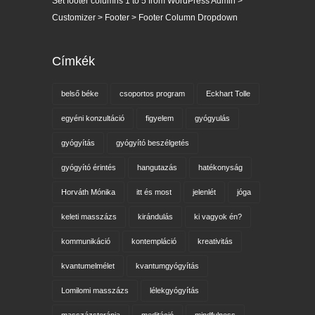
Set footer columns 1 to 5 from WordPress Admin >
Customizer > Footer > Footer Column Dropdown
Címkék
belső béke
csoportos program
Eckhart Tolle
egyéni konzultáció
figyelem
gyógyulás
gyógyítás
gyógyító beszélgetés
gyógyító érintés
hangutazás
hatékonyság
Horváth Mónika
itt és most
jelenlét
jóga
keleti masszázs
kirándulás
ki vagyok én?
kommunikáció
kontempláció
kreativitás
kvantumelmélet
kvantumgyógyítás
Lomilomi masszázs
lélekgyógyítás
masszázsterápia
meditáció
mindfulness