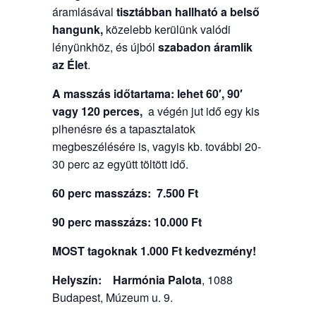
áramlásával
tisztábban hallható a belső
hangunk,
közelebb kerülünk valódi
lényünkhöz, és újból
szabadon áramlik
az Élet
.
A masszás időtartama: lehet 60′, 90′
vagy 120 perces,
a végén jut idő egy kis
pihenésre és a tapasztalatok
megbeszélésére is, vagyis kb. további 20-
30 perc az együtt töltött idő.
60 perc masszázs: 7.500 Ft
90 perc masszázs: 10.000 Ft
MOST tagoknak 1.000 Ft kedvezmény!
Helyszín:
Harmónia Palota
, 1088
Budapest, Múzeum u. 9.