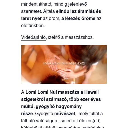
mindent átható, mindig jelenlevő
szeretetet. Általa
elindul az áramlás és
teret nyer
az öröm,
a létezés öröme
az
életünkben.
Videóajánló
, ízelítő a masszázshoz.
A
Lomi Lomi Nui masszázs a Hawaii
szigetekről származó, több ezer éves
múltú, gyógyító hagyomány
része
. Gyógyító
művészet
, mely túllát a
látható valóságon, ismeri a Létezés(ed)
különböző síkjait, gyengéden megérintve