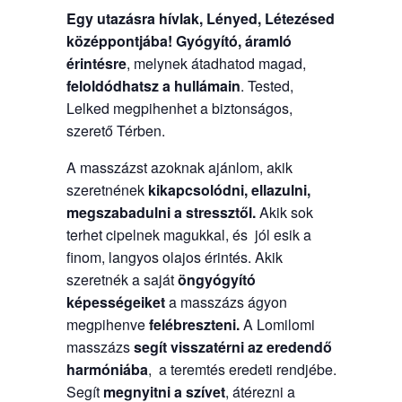
Egy utazásra hívlak, Lényed, Létezésed
középpontjába!
Gyógyító, áramló
érintésre
, melynek átadhatod magad,
feloldódhatsz a hullámain
. Tested,
Lelked megpihenhet a biztonságos,
szerető Térben.
A masszázst azoknak ajánlom, akik
szeretnének
kikapcsolódni, ellazulni,
megszabadulni a stressztől.
Akik sok
terhet cipelnek magukkal, és jól esik a
finom, langyos olajos érintés. Akik
szeretnék a saját
öngyógyító
képességeiket
a masszázs ágyon
megpihenve
felébreszteni.
A Lomilomi
masszázs
segít visszatérni az eredendő
harmóniába
, a teremtés eredeti rendjébe.
Segít
megnyitni a szívet
, átérezni a