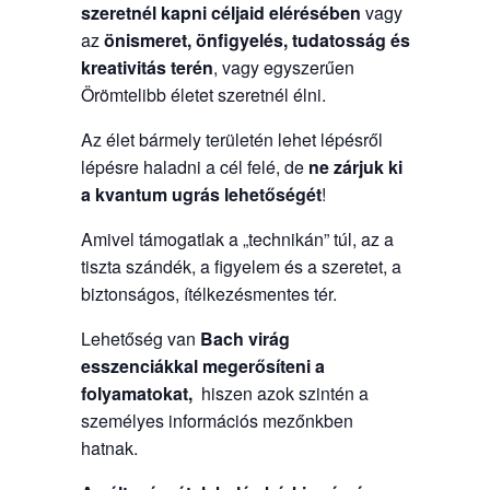
szeretnél kapni céljaid elérésében
vagy
az
önismeret, önfigyelés, tudatosság és
kreativitás terén
, vagy egyszerűen
Örömtelibb életet szeretnél élni.
Az élet bármely területén lehet lépésről
lépésre haladni a cél felé, de
ne zárjuk ki
a kvantum ugrás lehetőségét
!
Amivel támogatlak a „technikán” túl, az a
tiszta szándék, a figyelem és a szeretet, a
biztonságos, ítélkezésmentes tér.
Lehetőség van
Bach virág
esszenciákkal
megerősíteni a
folyamatokat,
hiszen azok szintén a
személyes információs mezőnkben
hatnak.