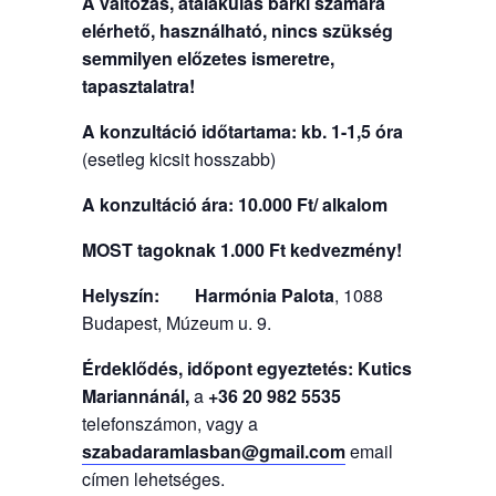
A változás, átalakulás bárki számára
elérhető, használható, nincs szükség
semmilyen előzetes ismeretre,
tapasztalatra!
A konzultáció időtartama: kb. 1-1,5 óra
(esetleg kicsit hosszabb)
A konzultáció ára:
10.000 Ft/ alkalom
MOST tagoknak 1.000 Ft kedvezmény!
Helyszín:
Harmónia Palota
, 1088
Budapest, Múzeum u. 9.
Érdeklődés, időpont egyeztetés: Kutics
Mariannánál,
a
+36 20 982 5535
telefonszámon, vagy a
szabadaramlasban@gmail.com
email
címen lehetséges.