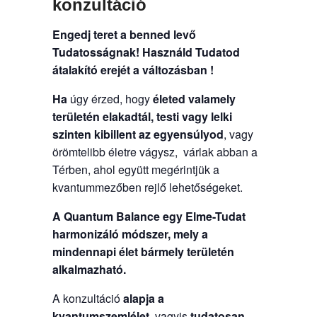
konzultáció
Engedj teret a benned levő
Tudatosságnak!
Használd Tudatod
átalakító erejét a változásban !
Ha
úgy érzed, hogy
életed valamely
területén elakadtál, testi vagy lelki
szinten kibillent az egyensúlyod
, vagy
örömtelibb életre vágysz, várlak abban a
Térben, ahol együtt megérintjük a
kvantummezőben rejlő lehetőségeket.
A Quantum Balance egy Elme-Tudat
harmonizáló módszer, mely a
mindennapi élet bármely területén
alkalmazható.
A konzultáció
alapja a
kvantumszemlélet
, vagyis
tudatosan