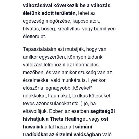
változásával következik be a változás
életünk adott területén
, lehet az
egészség megőrzése, kapcsolatok,
hivatás, bőség, kreativitás vagy bármilyen
életterület.
Tapasztalataim azt mutatják, hogy van
amikor egyszerűen, könnyen tudunk
változást létrehozni az információs
mezőben, és van amikor szükség van az
érzelmekkel való munkára is. Ilyenkor
először a legnagyobb „köveket”
(blokkokat, traumákat, toxikus kötéseket,
téves azonosulásokat stb. ) jó, ha
eltávolítjuk. Ebben az esetben
segítségül
hívhatjuk a
Theta Healing
et, vagy
ősi
hawaiiak
által használt
sámáni
tradíciókat
az érzelmi valóságban
való