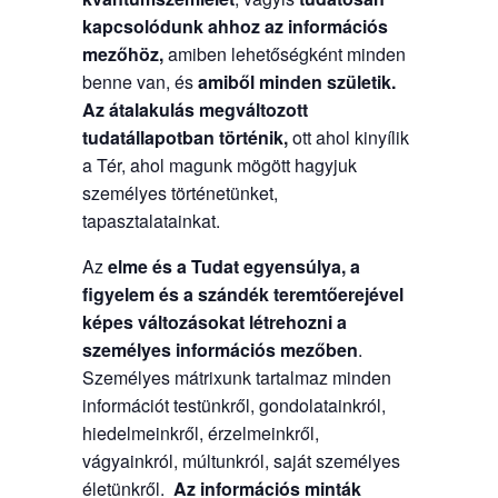
kapcsolódunk ahhoz az információs
mezőhöz,
amiben lehetőségként minden
benne van, és
amiből minden születik.
Az átalakulás megváltozott
tudatállapotban történik,
ott ahol kinyílik
a Tér, ahol magunk mögött hagyjuk
személyes történetünket,
tapasztalatainkat.
Az
elme és a Tudat egyensúlya, a
figyelem és a szándék teremtőerejével
képes változásokat létrehozni a
személyes információs mezőben
.
Személyes mátrixunk tartalmaz minden
információt testünkről, gondolatainkról,
hiedelmeinkről, érzelmeinkről,
vágyainkról, múltunkról, saját személyes
életünkről.
Az információs minták