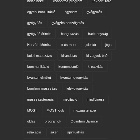
belső béke
csoportos program
Eckhart Tolle
egyéni konzultáció
figyelem
gyógyulás
gyógyítás
gyógyító beszélgetés
gyógyító érintés
hangutazás
hatékonyság
Horváth Mónika
itt és most
jelenlét
jóga
keleti masszázs
kirándulás
ki vagyok én?
kommunikáció
kontempláció
kreativitás
kvantumelmélet
kvantumgyógyítás
Lomilomi masszázs
lélekgyógyítás
masszázsterápia
meditáció
mindfulness
MOST
MOST Klub
mozgásterápia
oldás
programok
Quantum Balance
relaxáció
siker
spiritualitás