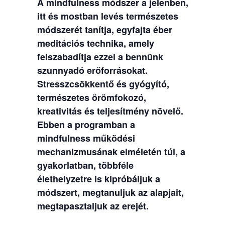
A mindfulness módszer a jelenben,
itt és mostban levés természetes
módszerét tanítja, egyfajta éber
meditációs technika, amely
felszabadítja ezzel a bennünk
szunnyadó erőforrásokat.
Stresszcsökkentő és gyógyító,
természetes örömfokozó,
kreativitás és teljesítmény növelő.
Ebben a programban a
mindfulness működési
mechanizmusának elméletén túl, a
gyakorlatban, többféle
élethelyzetre is kipróbáljuk a
módszert, megtanuljuk az alapjait,
megtapasztaljuk az erejét.