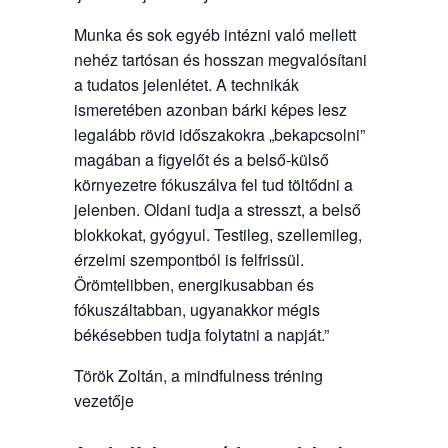
Munka és sok egyéb intézni való mellett
nehéz tartósan és hosszan megvalósítani
a tudatos jelenlétet. A technikák
ismeretében azonban bárki képes lesz
legalább rövid időszakokra „bekapcsolni”
magában a figyelőt és a belső-külső
környezetre fókuszálva fel tud töltődni a
jelenben. Oldani tudja a stresszt, a belső
blokkokat, gyógyul. Testileg, szellemileg,
érzelmi szempontból is felfrissül.
Örömtelibben, energikusabban és
fókuszáltabban, ugyanakkor mégis
békésebben tudja folytatni a napját.”
Török Zoltán, a mindfulness tréning
vezetője