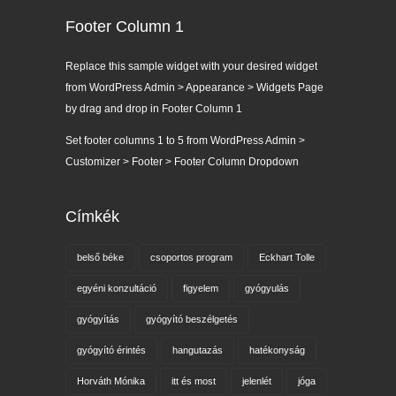
Footer Column 1
Replace this sample widget with your desired widget
from WordPress Admin > Appearance > Widgets Page
by drag and drop in Footer Column 1
Set footer columns 1 to 5 from WordPress Admin >
Customizer > Footer > Footer Column Dropdown
Címkék
belső béke
csoportos program
Eckhart Tolle
egyéni konzultáció
figyelem
gyógyulás
gyógyítás
gyógyító beszélgetés
gyógyító érintés
hangutazás
hatékonyság
Horváth Mónika
itt és most
jelenlét
jóga