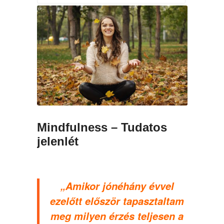
Mindfulness – Tudatos
jelenlét
„Amikor jónéhány évvel
ezelőtt először tapasztaltam
meg milyen érzés teljesen a