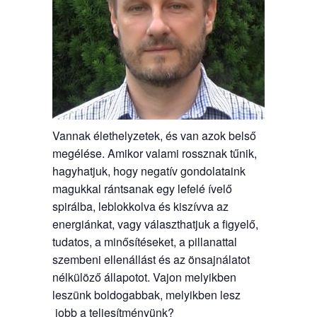
Vannak élethelyzetek, és van azok belső
megélése. Amikor valami rossznak tűnik,
hagyhatjuk, hogy negatív gondolataink
magukkal rántsanak egy lefelé ívelő
spirálba, leblokkolva és kiszívva az
energiánkat, vagy választhatjuk a figyelő,
tudatos, a minősítéseket, a pillanattal
szembeni ellenállást és az önsajnálatot
nélkülöző állapotot. Vajon melyikben
leszünk boldogabbak, melyikben lesz
jobb a teljesítményünk?