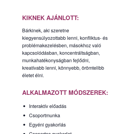
KIKNEK AJÁNLOTT:
Bárkinek, aki szeretne
kiegyensúlyozottabb lenni, konfliktus- és
problémakezelésben, másokhoz való
kapcsolódásban, koncentráltságban,
munkahatékonyságban fejlődni,
kreatívabb lenni, könnyebb, örömtelibb
életet élni.
ALKALMAZOTT MÓDSZEREK:
Interaktív előadás
Csoportmunka
Egyéni gyakorlás
Csoportos gyakorlat