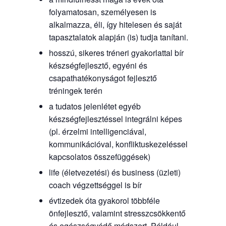
folyamatosan, személyesen is
alkalmazza, éli, így hitelesen és saját
tapasztalatok alapján (is) tudja tanítani.
hosszú, sikeres tréneri gyakorlattal bír
készségfejlesztő, egyéni és
csapathatékonyságot fejlesztő
tréningek terén
a tudatos jelenlétet egyéb
készségfejlesztéssel integrálni képes
(pl. érzelmi intelligenciával,
kommunikációval, konfliktuskezeléssel
kapcsolatos összefüggések)
life (életvezetési) és business (üzleti)
coach végzettséggel is bír
évtizedek óta gyakorol többféle
önfejlesztő, valamint stresszcsökkentő
és egészségvédő módszert. Például