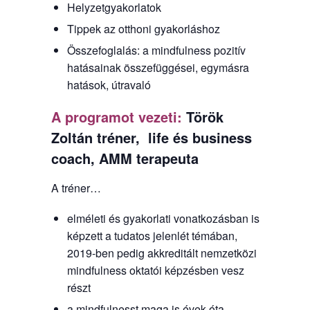
Helyzetgyakorlatok
Tippek az otthoni gyakorláshoz
Összefoglalás: a mindfulness pozitív
hatásainak összefüggései, egymásra
hatások, útravaló
A programot vezeti:
Török
Zoltán tréner, life és business
coach, AMM terapeuta
A tréner…
elméleti és gyakorlati vonatkozásban is
képzett a tudatos jelenlét témában,
2019-ben pedig akkreditált nemzetközi
mindfulness oktatói képzésben vesz
részt
a mindfulnesst maga is évek óta