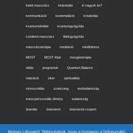
keleti masszázs
kirándulás
ki vagyok én?
kommunikáció
kontempláció
kreativitás
kvantumelmélet
kvantumgyógyítás
Lomilomi masszázs
lélekgyógyítás
masszázsterápia
meditáció
mindfulness
MOST
MOST Klub
mozgásterápia
oldás
programok
Quantum Balance
relaxáció
siker
spiritualitás
stresszoldás
szatszang
testtudatosság
transzperszonális élmény
tudatosság
áramlás
önismeret
önismereti csoport
Keresés az oldalon
Kedves Látogató! Tájékoztatjuk, hogy a honlapon a felhasználói