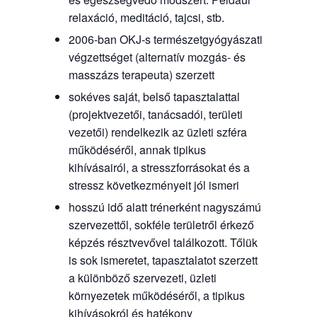
relaxáció, meditáció, tajcsi, stb.
2006-ban OKJ-s természetgyógyászati
végzettséget (alternatív mozgás- és
masszázs terapeuta) szerzett
sokéves saját, belső tapasztalattal
(projektvezetői, tanácsadói, területi
vezetői) rendelkezik az üzleti szféra
működéséről, annak tipikus
kihívásairól, a stresszforrásokat és a
stressz következményeit jól ismeri
hosszú idő alatt trénerként nagyszámú
szervezettől, sokféle területről érkező
képzés résztvevővel találkozott. Tőlük
is sok ismeretet, tapasztalatot szerzett
a különböző szervezeti, üzleti
környezetek működéséről, a tipikus
kihívásokról és hatékony