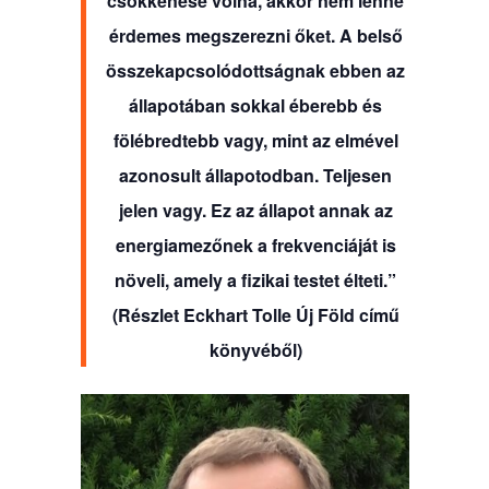
csökkenése volna, akkor nem lenne
érdemes megszerezni őket. A belső
összekapcsolódottságnak ebben az
állapotában sokkal éberebb és
fölébredtebb vagy, mint az elmével
azonosult állapotodban. Teljesen
jelen vagy. Ez az állapot annak az
energiamezőnek a frekvenciáját is
növeli, amely a fizikai testet élteti.”
(Részlet Eckhart Tolle Új Föld című
könyvéből)