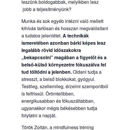
leszünk boldogabbak, melyikben lesz
jobb a teljesítményünk?
Munka és sok egyéb intézni való mellett
kihívás tartósan és hosszan megvalósítani
a tudatos jelenlétet.
A technikák
ismeretében azonban bárki képes lesz
legalább rövid időszakokra
„bekapcsolni” magában a figyelőt és a
belső-külső környezetre fókuszálva fel
tud töltődni a jelenben.
Oldani tudja a
stresszt, a belső blokkokat, gyógyul.
Testileg, szellemileg, érzelmi szempontból
is felfrissül. Örömtelibben,
energikusabban és fókuszáltabban,
ugyanakkor mégis békésebben tudja
folytatni a napját.
Török Zoltán, a mindfulness tréning