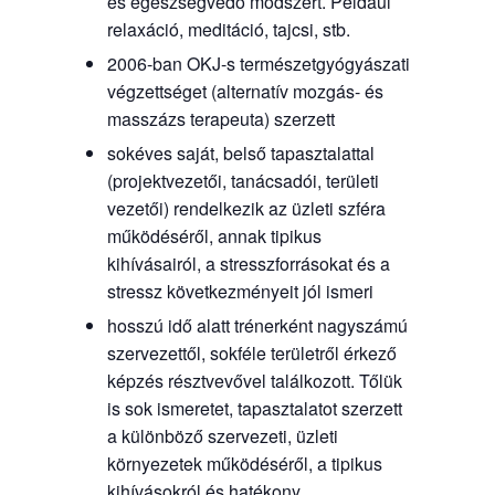
és egészségvédő módszert. Például
relaxáció, meditáció, tajcsi, stb.
2006-ban OKJ-s természetgyógyászati
végzettséget (alternatív mozgás- és
masszázs terapeuta) szerzett
sokéves saját, belső tapasztalattal
(projektvezetői, tanácsadói, területi
vezetői) rendelkezik az üzleti szféra
működéséről, annak tipikus
kihívásairól, a stresszforrásokat és a
stressz következményeit jól ismeri
hosszú idő alatt trénerként nagyszámú
szervezettől, sokféle területről érkező
képzés résztvevővel találkozott. Tőlük
is sok ismeretet, tapasztalatot szerzett
a különböző szervezeti, üzleti
környezetek működéséről, a tipikus
kihívásokról és hatékony