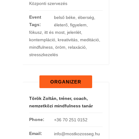
Központi szervezés
Event
belső béke
,
éberség
,
Tags:
életerő
,
figyelem
,
fókusz
,
itt és most
,
jelenlét
,
kontempláció
,
kreativitás
,
meditáció
,
mindfulness
,
öröm
,
relaxáció
,
stresszkezelés
ORGANIZER
Török Zoltán, tréner, coach,
nemzetközi mindfulness tanár
Phone:
+36 70 251 0152
Email:
info@mostkozosseg.hu