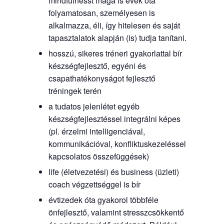
mindfulnesst maga is évek óta
folyamatosan, személyesen is
alkalmazza, éli, így hitelesen és saját
tapasztalatok alapján (is) tudja tanítani.
hosszú, sikeres tréneri gyakorlattal bír
készségfejlesztő, egyéni és
csapathatékonyságot fejlesztő
tréningek terén
a tudatos jelenlétet egyéb
készségfejlesztéssel integrálni képes
(pl. érzelmi intelligenciával,
kommunikációval, konfliktuskezeléssel
kapcsolatos összefüggések)
life (életvezetési) és business (üzleti)
coach végzettséggel is bír
évtizedek óta gyakorol többféle
önfejlesztő, valamint stresszcsökkentő