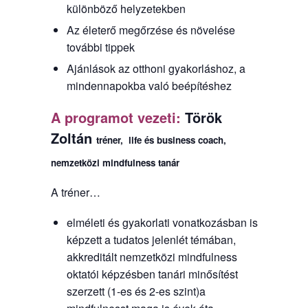
különböző helyzetekben
Az életerő megőrzése és növelése
további tippek
Ajánlások az otthoni gyakorláshoz, a
mindennapokba való beépítéshez
A programot vezeti:
Török
Zoltán
tréner, life és business coach,
nemzetközi mindfulness tanár
A tréner…
elméleti és gyakorlati vonatkozásban is
képzett a tudatos jelenlét témában,
akkreditált nemzetközi mindfulness
oktatói képzésben tanári minősítést
szerzett (1-es és 2-es szint)a