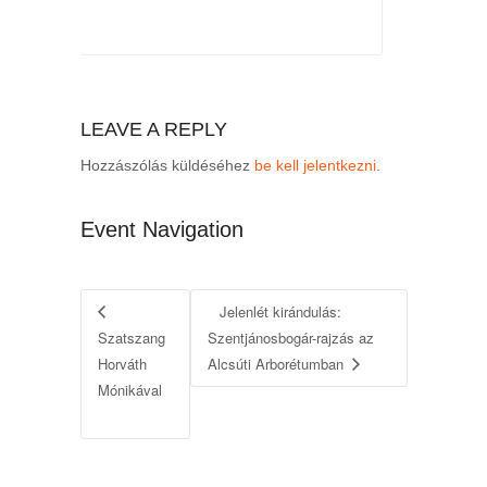
LEAVE A REPLY
Hozzászólás küldéséhez
be kell jelentkezni
.
Event Navigation
Jelenlét kirándulás:
Szatszang
Szentjánosbogár-rajzás az
Horváth
Alcsúti Arborétumban
Mónikával