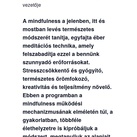
vezetője
A mindfulness a jelenben, itt és
mostban levés természetes
módszerét tanítja, egyfajta éber
meditációs technika, amely
felszabadítja ezzel a bennünk
szunnyadó erőforrásokat.
Stresszcsökkentő és gyógyító,
természetes örömfokozó,
kreativitás és teljesítmény növelő.
Ebben a programban a
mindfulness működési
mechanizmusának elméletén túl, a
gyakorlatban, többféle
élethelyzetre is kipróbáljuk a
módszert, megtanuljuk az alapjait,