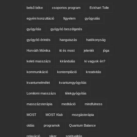
belső béke
csoportos program
Eckhart Tolle
egyéni konzultáció
figyelem
gyógyulás
gyógyítás
gyógyító beszélgetés
gyógyító érintés
hangutazás
hatékonyság
Horváth Mónika
itt és most
jelenlét
jóga
keleti masszázs
kirándulás
ki vagyok én?
kommunikáció
kontempláció
kreativitás
kvantumelmélet
kvantumgyógyítás
Lomilomi masszázs
lélekgyógyítás
masszázsterápia
meditáció
mindfulness
MOST
MOST Klub
mozgásterápia
oldás
programok
Quantum Balance
relaxáció
siker
spiritualitás