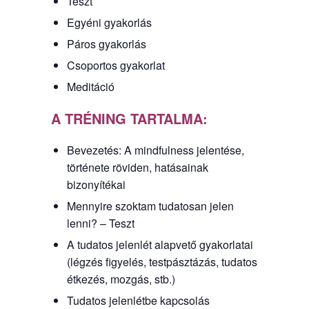
Teszt
Egyéni gyakorlás
Páros gyakorlás
Csoportos gyakorlat
Meditáció
A TRÉNING TARTALMA:
Bevezetés: A mindfulness jelentése,
története röviden, hatásainak
bizonyítékai
Mennyire szoktam tudatosan jelen
lenni? – Teszt
A tudatos jelenlét alapvető gyakorlatai
(légzés figyelés, testpásztázás, tudatos
étkezés, mozgás, stb.)
Tudatos jelenlétbe kapcsolás