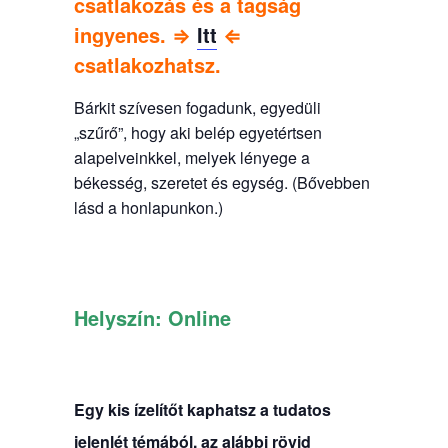
csatlakozás és a tagság
ingyenes. ⇒
Itt
⇐
csatlakozhatsz.
Bárkit szívesen fogadunk, egyedüli
„szűrő”, hogy aki belép egyetértsen
alapelveinkkel, melyek lényege a
békesség, szeretet és egység. (Bővebben
lásd a honlapunkon.)
Helyszín:
Online
Egy kis ízelítőt kaphatsz a tudatos
jelenlét témából, az alábbi rövid