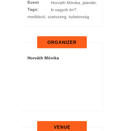
Event
Horváth Mónika
,
jelenlét
,
Tags:
ki vagyok én?
,
meditáció
,
szatszang
,
tudatosság
ORGANIZER
Horváth Mónika
VENUE