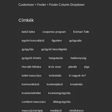
Customizer > Footer > Footer Column Dropdown
Címkék
belső béke
csoportos program
Eckhart Tolle
egyéni konzultáció
figyelem
gyógyulás
gyógyítás
gyógyító beszélgetés
gyógyító érintés
hangutazás
hatékonyság
Horváth Mónika
itt és most
jelenlét
jóga
keleti masszázs
kirándulás
ki vagyok én?
kommunikáció
kontempláció
kreativitás
kvantumelmélet
kvantumgyógyítás
Lomilomi masszázs
lélekgyógyítás
masszázsterápia
meditáció
mindfulness