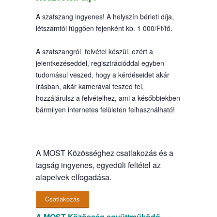
A szatszang ingyenes! A helyszín bérleti díja,
létszámtól függően fejenként kb. 1 000/Ft/fő.
A szatszangról felvétel készül, ezért a
jelentkezéseddel, regisztrációddal egyben
tudomásul veszed, hogy a kérdéseidet akár
írásban, akár kamerával teszed fel,
hozzájárulsz a felvételhez, ami a későbbiekben
bármilyen internetes felületen felhasználható!
A MOST Közösséghez csatlakozás és a
tagság ingyenes, egyedüli feltétel az
alapelvek elfogadása.
Csatlakozás
A MOST Közösség együttműködő