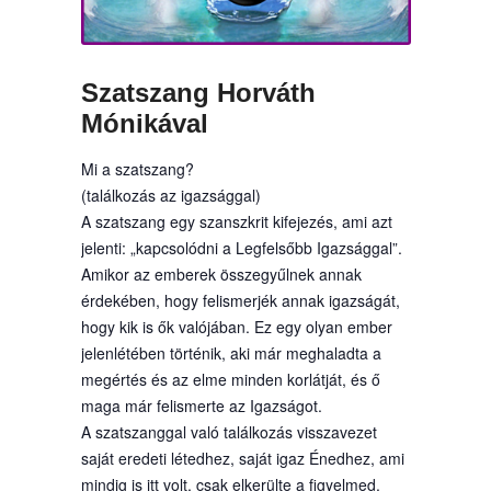
Szatszang Horváth
Mónikával
Mi a szatszang?
(találkozás az igazsággal)
A szatszang egy szanszkrit kifejezés, ami azt
jelenti: „kapcsolódni a Legfelsőbb Igazsággal”.
Amikor az emberek összegyűlnek annak
érdekében, hogy felismerjék annak igazságát,
hogy kik is ők valójában. Ez egy olyan ember
jelenlétében történik, aki már meghaladta a
megértés és az elme minden korlátját, és ő
maga már felismerte az Igazságot.
A szatszanggal való találkozás visszavezet
saját eredeti létedhez, saját igaz Énedhez, ami
mindig is itt volt, csak elkerülte a figyelmed.